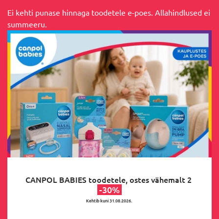
Ei kehti punase hinnaga toodetele e-poes. Allahindlused ei
summeeru.
CANPOL BABIES toodetele, ostes vähemalt 2
-30%
Kehtib kuni 31.08.2026.