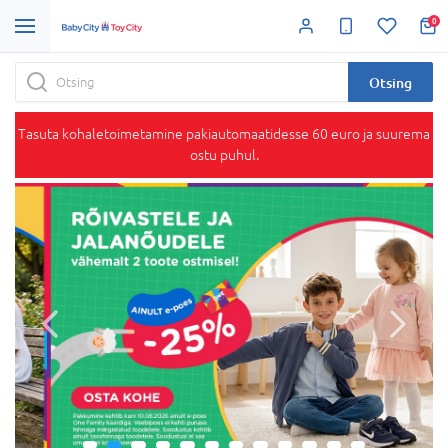
0
Otsing
Tasuta kohaletoimetamine pakiautomaatidesse 60 euro ja suurema
ostu puhul.