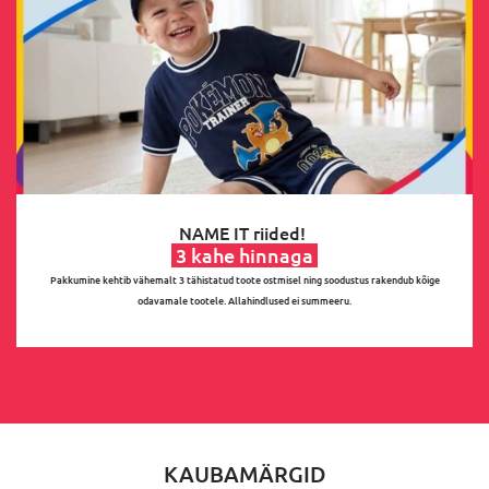
NAME IT riided!
3 kahe hinnaga
Pakkumine kehtib vähemalt 3 tähistatud toote ostmisel ning soodustus rakendub kõige
odavamale tootele. Allahindlused ei summeeru.
KAUBAMÄRGID