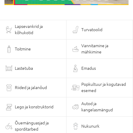
Lapsevankrid ja
Turvatoolid
kõhukotid
Vannitamine ja
Toitmine
mähkimine
Lastetuba
Emadus
Popkultuur ja kogutavad
Riided ja jalanõud
esemed
Autod ja
Lego ja konstruktorid
kangelasmängud
Õuemänguasjad ja
Nukunurk
sporditarbed