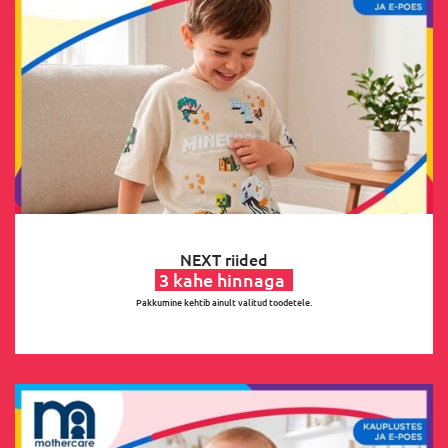
NEXT riided
3 kahe hinnaga
Pakkumine kehtib ainult valitud toodetele.