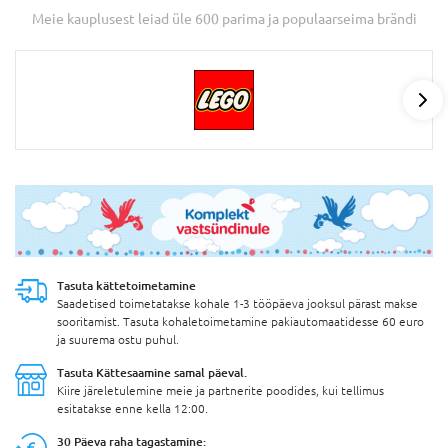
Meie kauplusest leiad üle 600 parima ja populaarseima brändi
Jär
Tasuta
kättetoimetamine
Saadetised toimetatakse kohale 1-3 tööpäeva jooksul pärast makse
sooritamist. Tasuta kohaletoimetamine pakiautomaatidesse 60 euro
ja suurema ostu puhul.
Tasuta Kättesaamine
samal päeval.
Kiire järeletulemine meie ja partnerite poodides, kui tellimus
esitatakse enne kella 12:00.
30 Päeva
raha tagastamine: