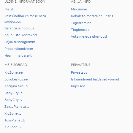
ÜLDINE INFORMATISOON
ABI JA INFO
Meist
Maksmine
Vastsündinu esimese ostu
Kohaletoimetamine Eestis
soodustus
Tagastamine
Garantii ja hooldus
Tingimused
Kaupluste kontaktid
Võta meiega ühendust
Lojaalsusprogramm
Pretensioonivorm
Hea hinna garantii
MEIE SÕBRAD
PRIVAATSUS
KidZone.ee
Privaatsus
Jukukeskus.ee
Isikuandmeid haldavad vormid
Kotryna Group
Küpsised
BabyCity.lt
BabyCity.lv
ZaisluPlaneta.lt
KidZone.lt
ToysPlanet.lv
KidZone.lv