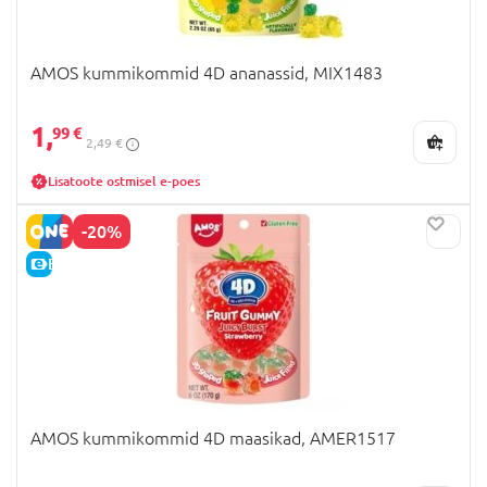
AMOS kummikommid 4D ananassid, MIX1483
1,
99 €
2,49 €
Lisatoote ostmisel e-poes
-20%
E-HIND
AMOS kummikommid 4D maasikad, AMER1517