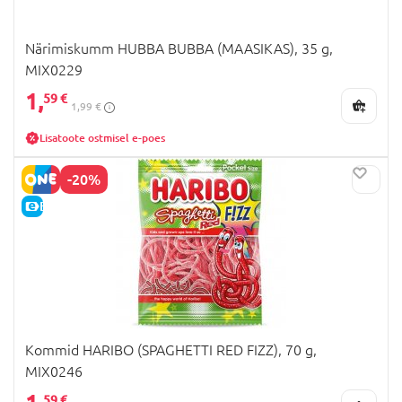
Närimiskumm HUBBA BUBBA (MAASIKAS), 35 g,
MIX0229
1,
59 €
1,99 €
Lisatoote ostmisel e-poes
-20%
E-HIND
Kommid HARIBO (SPAGHETTI RED FIZZ), 70 g,
MIX0246
59 €