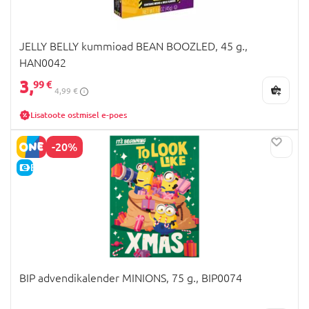
JELLY BELLY kummioad BEAN BOOZLED, 45 g.,
HAN0042
3,
99 €
4,99 €
Lisatoote ostmisel e-poes
-20%
E-HIND
BIP advendikalender MINIONS, 75 g., BIP0074