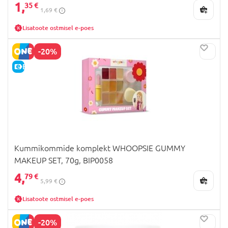
1,
35 €
1,69 €
Lisatoote ostmisel e-poes
-20%
E-HIND
Kummikommide komplekt WHOOPSIE GUMMY
MAKEUP SET, 70g, BIP0058
4,
79 €
5,99 €
Lisatoote ostmisel e-poes
-20%