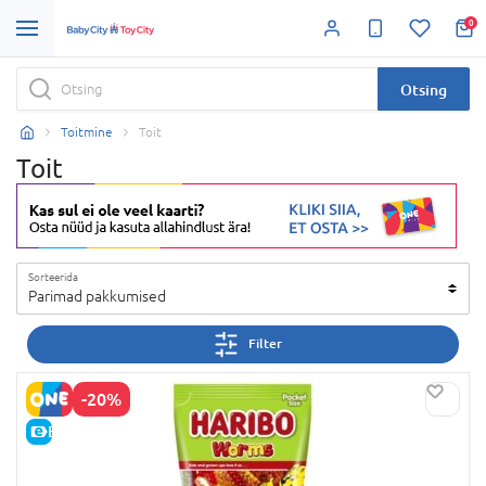
0
Otsing
Toitmine
Toit
Toit
Sorteerida
Parimad pakkumised
Filter
-20%
E-HIND