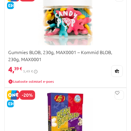
E-HIND
Gummies BLOB, 230g, MAX0001 – Kommid BLOB,
230g, MAX0001
4,
39 €
5,49 €
Lisatoote ostmisel e-poes
-20%
E-HIND