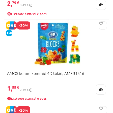
2,
79 €
3,49 €
Lisatoote ostmisel e-poes
-20%
E-HIND
AMOS kummikommid 4D tükid, AMER1516
1,
99 €
2,49 €
Lisatoote ostmisel e-poes
-20%