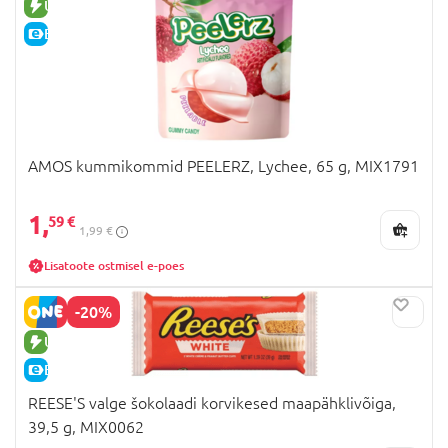
UUS TOODE
E-HIND
AMOS kummikommid PEELERZ, Lychee, 65 g, MIX1791
1,
59 €
1,99 €
Lisatoote ostmisel e-poes
-20%
UUS TOODE
E-HIND
REESE'S valge šokolaadi korvikesed maapähklivõiga,
39,5 g, MIX0062