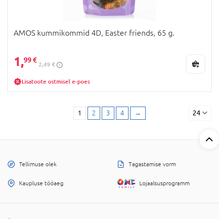
AMOS kummikommid 4D, Easter friends, 65 g.
1,
99 €
2,49 €
Lisatoote ostmisel e-poes
1
2
3
4
→
24
Tellimuse olek
Tagastamise vorm
Kaupluse tööaeg
Lojaalsusprogramm