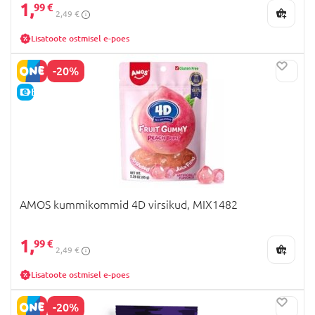
1,
99 €
2,49 €
Lisatoote ostmisel e-poes
-20%
E-HIND
AMOS kummikommid 4D virsikud, MIX1482
1,
99 €
2,49 €
Lisatoote ostmisel e-poes
-20%