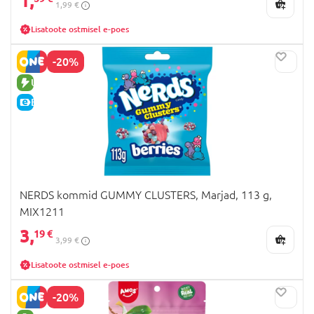
1,
1,99 €
Lisatoote ostmisel e-poes
-20%
UUS TOODE
E-HIND
NERDS kommid GUMMY CLUSTERS, Marjad, 113 g,
MIX1211
3,
19 €
3,99 €
Lisatoote ostmisel e-poes
-20%