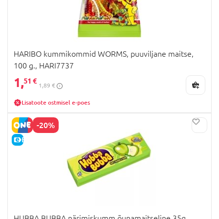
HARIBO kummikommid WORMS, puuviljane maitse,
100 g., HARI7737
1,
51 €
1,89 €
Lisatoote ostmisel e-poes
-20%
E-HIND
HUBBA BUBBA närimiskumm õunamaitseline 35g,