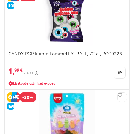
E-HIND
CANDY POP kummikommid EYEBALL, 72 g., POP0228
1,
99 €
2,49 €
Lisatoote ostmisel e-poes
-20%
E-HIND