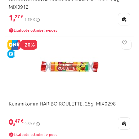
MIX0912
1,
27 €
1,59 €
Lisatoote ostmisel e-poes
-20%
E-HIND
Kummikomm HARIBO ROULETTE, 25g, MIX0298
0,
47 €
0,59 €
Lisatoote ostmisel e-poes