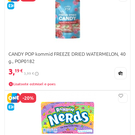
E-HIND
CANDY POP kommid FREEZE DRIED WATERMELON, 40
g., POP0182
3,
19 €
3,99 €
Lisatoote ostmisel e-poes
-20%
E-HIND