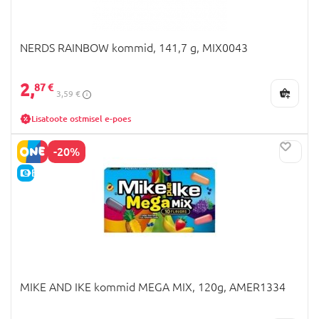
NERDS RAINBOW kommid, 141,7 g, MIX0043
2,
87 €
3,59 €
Lisatoote ostmisel e-poes
-20%
E-HIND
MIKE AND IKE kommid MEGA MIX, 120g, AMER1334