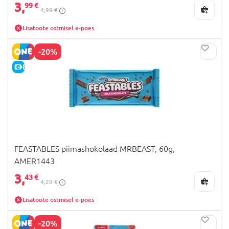
3,
99 €
4,99 €
Lisatoote ostmisel e-poes
-20%
E-HIND
FEASTABLES piimashokolaad MRBEAST, 60g,
AMER1443
3,
43 €
4,29 €
Lisatoote ostmisel e-poes
-20%