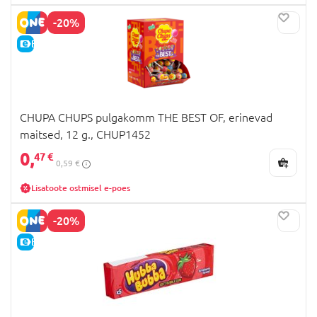
-20%
E-HIND
CHUPA CHUPS pulgakomm THE BEST OF, erinevad
maitsed, 12 g., CHUP1452
0,
47 €
0,59 €
Lisatoote ostmisel e-poes
-20%
E-HIND