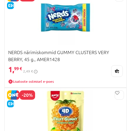
E-HIND
NERDS närimiskommid GUMMY CLUSTERS VERY
BERRY, 45 g., AMER1428
1,
99 €
2,49 €
Lisatoote ostmisel e-poes
-20%
E-HIND