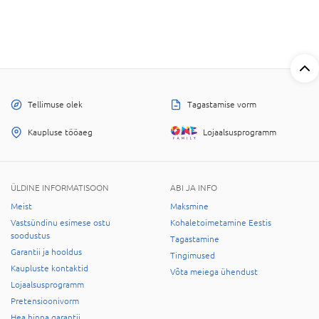
Tellimuse olek
Tagastamise vorm
Kaupluse tööaeg
Lojaalsusprogramm
ÜLDINE INFORMATISOON
ABI JA INFO
Meist
Maksmine
Vastsündinu esimese ostu
Kohaletoimetamine Eestis
soodustus
Tagastamine
Garantii ja hooldus
Tingimused
Kaupluste kontaktid
Võta meiega ühendust
Lojaalsusprogramm
Pretensioonivorm
Hea hinna garantii