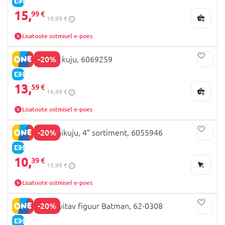
E-HIND
15,
99 €
19,99 €
Lisatoote ostmisel e-poes
-20%
BATMAN 12” kuju, 6069259
E-HIND
13,
59 €
16,99 €
Lisatoote ostmisel e-poes
-20%
BATMAN põhikuju, 4” sortiment, 6055946
E-HIND
10,
39 €
12,99 €
Lisatoote ostmisel e-poes
-20%
BATMAN värvitav figuur Batman, 62-0308
E-HIND