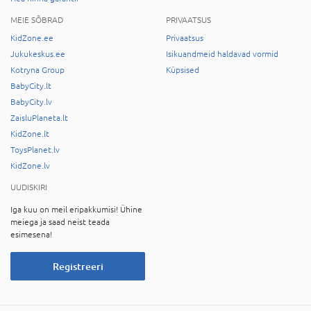
MEIE SÕBRAD
PRIVAATSUS
KidZone.ee
Privaatsus
Jukukeskus.ee
Isikuandmeid haldavad vormid
Kotryna Group
Küpsised
BabyCity.lt
BabyCity.lv
ZaisluPlaneta.lt
KidZone.lt
ToysPlanet.lv
KidZone.lv
UUDISKIRI
Iga kuu on meil eripakkumisi! Ühine
meiega ja saad neist teada
esimesena!
Registreeri