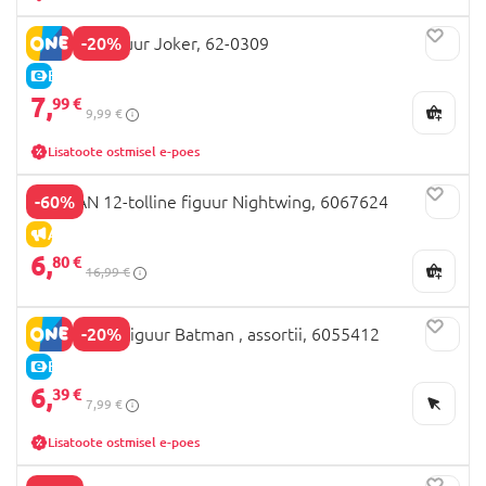
-20%
BATMAN figuur Joker, 62-0309
E-HIND
7,
99 €
9,99 €
Lisatoote ostmisel e-poes
-60%
BATMAN 12-tolline figuur Nightwing, 6067624
ALLAHINDLUS
6,
80 €
16,99 €
-20%
BETMAN 6" figuur Batman , assortii, 6055412
E-HIND
6,
39 €
7,99 €
Lisatoote ostmisel e-poes