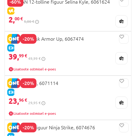
-60%
BATMAN 12-tolline figuur Selina Kyle, 6061624
ALLAHINDLUS
2,
00 €
5,00 €
-20%
BATMAN mask Armor Up, 6067474
E-HIND
39,
99 €
49,99 €
Lisatoote ostmisel e-poes
-20%
BATMAN vöö, 6071114
E-HIND
23,
96 €
29,95 €
Lisatoote ostmisel e-poes
-20%
BATMAN 6" figuur Ninja Strike, 6074676