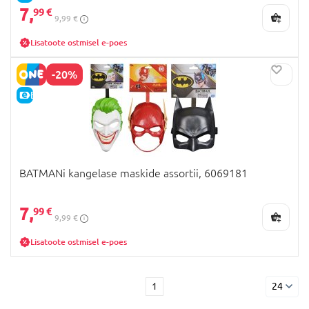
7,
99 €
9,99 €
Lisatoote ostmisel e-poes
-20%
E-HIND
BATMANi kangelase maskide assortii, 6069181
7,
99 €
9,99 €
Lisatoote ostmisel e-poes
1
24