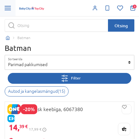
0
Otsing
Batman
Batman
Sorteerida
Parimad pakkumised
Filter
Autod ja kangelasmängud
(
15
)
-20%
BATMANi mask keebiga, 6067380
E-HIND
14,
39 €
17,99 €