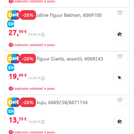
Lisatoote ostmisel e-poes
-20%
BATMAN 12-tolline figuur Batman, 6069100
E-HIND
27,
99 €
34,99 €
Lisatoote ostmisel e-poes
-20%
BATMAN 12" figuur Giants, assortii, 6069243
E-HIND
19,
99 €
24,99 €
Lisatoote ostmisel e-poes
-20%
BATMAN 12” kuju, 6069258/6071134
E-HIND
13,
59 €
16,99 €
Lisatoote ostmisel e-poes