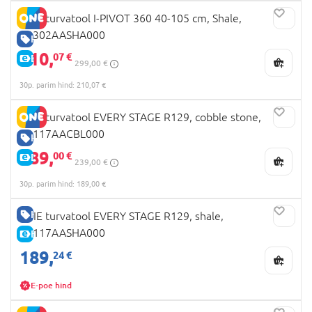
JOIE turvatool I-PIVOT 360 40-105 cm, Shale,
C2302AASHA000
HEA HIND
210,
07 €
E-HIND
299,00 €
30p. parim hind: 210,07 €
JOIE turvatool EVERY STAGE R129, cobble stone,
C2117AACBL000
HEA HIND
189,
00 €
E-HIND
239,00 €
30p. parim hind: 189,00 €
HEA HIND
JOIE turvatool EVERY STAGE R129, shale,
C2117AASHA000
E-HIND
189,
24 €
E-poe hind