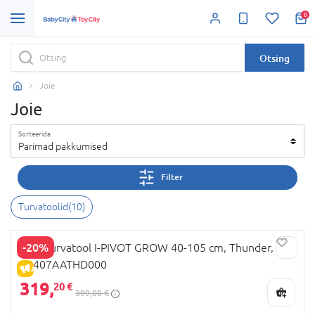
0
Otsing
Joie
Joie
Sorteerida
Parimad pakkumised
Filter
Turvatoolid
(
10
)
-20%
JOIE turvatool I-PIVOT GROW 40-105 cm, Thunder,
C2407AATHD000
ALLAHINDLUS
319,
20 €
399,00 €