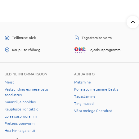
Tellimuse olek
Tagastamise vorm
Kaupluse tööaeg
Lojaalsusprogramm
ÜLDINE INFORMATISOON
ABI JA INFO
Meist
Maksmine
Vastsündinu esimese ostu
Kohaletoimetamine Eestis
soodustus
Tagastamine
Garantii ja hooldus
Tingimused
Kaupluste kontaktid
Võta meiega ühendust
Lojaalsusprogramm
Pretensioonivorm
Hea hinna garantii