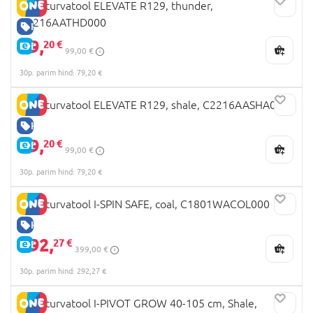
JOIE turvatool ELEVATE R129, thunder,
C2216AATHD000
HEA HIND
79,
20 €
E-HIND
99,00 €
30p. parim hind: 79,20 €
JOIE turvatool ELEVATE R129, shale, C2216AASHA000
HEA HIND
79,
20 €
E-HIND
99,00 €
30p. parim hind: 79,20 €
JOIE turvatool I-SPIN SAFE, coal, C1801WACOL000
HEA HIND
292,
27 €
E-HIND
399,00 €
30p. parim hind: 292,27 €
JOIE turvatool I-PIVOT GROW 40-105 cm, Shale,