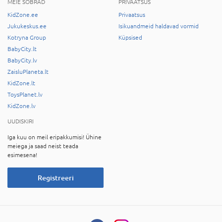
MEIE SÕBRAD
PRIVAATSUS
KidZone.ee
Privaatsus
Jukukeskus.ee
Isikuandmeid haldavad vormid
Kotryna Group
Küpsised
BabyCity.lt
BabyCity.lv
ZaisluPlaneta.lt
KidZone.lt
ToysPlanet.lv
KidZone.lv
UUDISKIRI
Iga kuu on meil eripakkumisi! Ühine
meiega ja saad neist teada
esimesena!
Registreeri