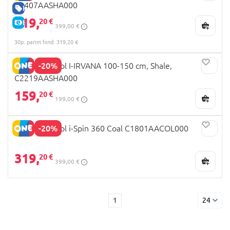
C2407AASHA000
HEA HIND
319,
20 €
E-HIND
399,00 €
30p. parim hind: 319,20 €
-20%
JOIE turvatool I-IRVANA 100-150 cm, Shale,
C2219AASHA000
159,
20 €
199,00 €
-20%
JOIE turvatool i-Spin 360 Coal C1801AACOL000
319,
20 €
399,00 €
1
24