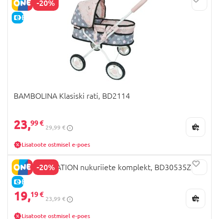
-20%
E-HIND
BAMBOLINA Klasiski rati, BD2114
23,
99 €
29,99 €
Lisatoote ostmisel e-poes
-20%
OUR GENERATION nukuriiete komplekt, BD30535Z
E-HIND
19,
19 €
23,99 €
Lisatoote ostmisel e-poes