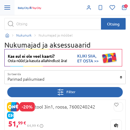
0
Otsing
Nukunurk
Nukumajad ja mööbel
Nukumajad ja aksessuaarid
Sorteerida
Parimad pakkumised
Filter
-20%
SMOBY nukutool 3in1, roosa, 7600240242
E-HIND
51,
99 €
64,99 €