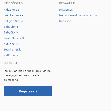
MEIE SÕBRAD
PRIVAATSUS
KidZone.ee
Privaatsus
Jukukeskus.ee
Isikuandmeid haldavad vormid
Kotryna Group
Küpsised
BabyCity.lt
BabyCity.lv
ZaisluPlaneta.lt
KidZone.lt
ToysPlanet.lv
KidZone.lv
UUDISKIRI
Iga kuu on meil eripakkumisi! Ühine
meiega ja saad neist teada
esimesena!
Registreeri