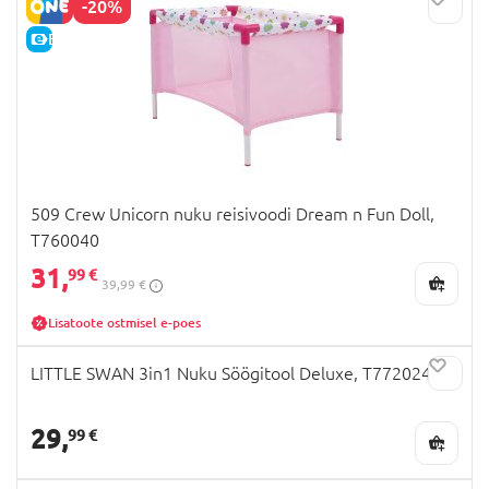
-20%
E-HIND
509 Crew Unicorn nuku reisivoodi Dream n Fun Doll,
T760040
31,
99 €
39,99 €
Lisatoote ostmisel e-poes
LITTLE SWAN 3in1 Nuku Söögitool Deluxe, T772024
29,
99 €