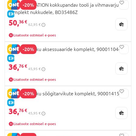
-20%
OUR GENERATION kokkupandav tooli ja vihmavarju
komplekt nukkudele, BD35486Z
E-HIND
50,
36 €
62,95 €
Lisatoote ostmisel e-poes
-20%
COROLLE nuku aksessuaaride komplekt, 9000110440
E-HIND
36,
76 €
45,95 €
Lisatoote ostmisel e-poes
-20%
COROLLE nuku söögitarvikute komplekt, 9000141520
E-HIND
36,
76 €
45,95 €
Lisatoote ostmisel e-poes