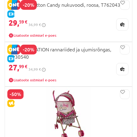
-20%
509 Crew Cotton Candy nukuvoodi, roosa, T762043
E-HIND
29,
59 €
36,99 €
Lisatoote ostmisel e-poes
-20%
OUR GENERATION rannariided ja ujumisrõngas,
BD30540
E-HIND
27,
99 €
34,99 €
Lisatoote ostmisel e-poes
-50%
ALLAHINDLUS