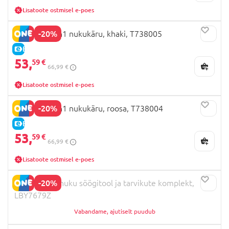
Lisatoote ostmisel e-poes
-20%
509 Crew 2in1 nukukäru, khaki, T738005
E-HIND
53,
59 €
66,99 €
Lisatoote ostmisel e-poes
-20%
509 Crew 2in1 nukukäru, roosa, T738004
E-HIND
53,
59 €
66,99 €
Lisatoote ostmisel e-poes
-20%
LULLABABY nuku söögitool ja tarvikute komplekt,
LBY7679Z
Vabandame, ajutiselt puudub