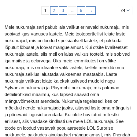
1
2
3
...
6
→
24
Meie
nukumaja sari
pakub laia valikut erinevaid nukumaju, mis
sobivad igas vanuses lastele. Meie tooteportfellist leiate
laste
nukumajad
, mis on loodud spetsiaalselt lastele, et pakkuda
lõputult lõbusat ja loovat mänguelamust. Kui otsite kvaliteetset
nukumaja lastele
, siis meil on laias valikus tooteid, mis sobivad
iga maitse ja eelarvega. Üks meie lemmikutest on
väike
nukumaja
, mis on ideaalne valik lastele, kellele meeldib oma
nukumaja seiklusi alustada väiksemas mastaabis.
Laste
nukumaja
valikust leiate ka eksklusiivsed mudelid nagu
Sylvanian nukumaja
ja
Playmobil nukumaja
, mis pakuvad
detailirohkeid maailmu, kus lapsed saavad oma
mänguvõimekust arendada.
Nukumaja tegelased
, kes on
mõeldud nende nukumajade jaoks, aitavad laste oma mängulisi
ja põnevaid lugusid arendada. Kui olete huvitatud millestki
erilisest, siis vaadake kindlasti üle meie
LOL nukumaja
. See
toode on loodud vastavalt populaarsetele LOL Surprise
nukkudele, pakkudes ainulaadset mänguelamust, mis ühendab