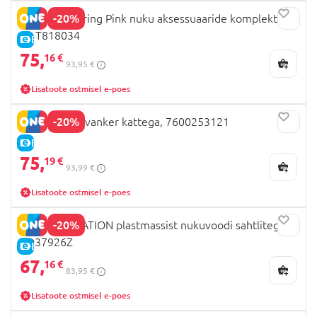
-20%
509 Crew Spring Pink nuku aksessuaaride komplekt, 21
tk, T818034
E-HIND
75,
16 €
93,95 €
Lisatoote ostmisel e-poes
-20%
SMOBY nukuvanker kattega, 7600253121
E-HIND
75,
19 €
93,99 €
Lisatoote ostmisel e-poes
-20%
OUR GENERATION plastmassist nukuvoodi sahtlitega,
BD37926Z
E-HIND
67,
16 €
83,95 €
Lisatoote ostmisel e-poes