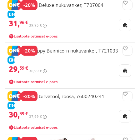
-20%
509 Crew Go Deluxe nukuvanker, T707004
E-HIND
31,
96 €
39,95 €
Lisatoote ostmisel e-poes
-20%
509 Crew Happy Bunnicorn nukuvanker, T721033
E-HIND
29,
59 €
36,99 €
Lisatoote ostmisel e-poes
-20%
SMOBY nuku turvatool, roosa, 7600240241
E-HIND
30,
39 €
37,99 €
Lisatoote ostmisel e-poes