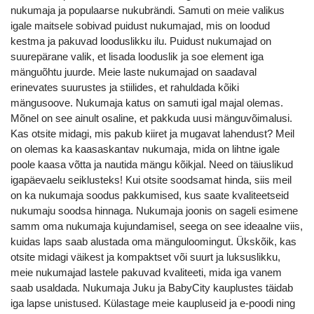
nukumaja ja populaarse nukubrändi. Samuti on meie valikus
igale maitsele sobivad
puidust nukumajad
, mis on loodud
kestma ja pakuvad looduslikku ilu. Puidust nukumajad on
suurepärane valik, et lisada looduslik ja soe element iga
mänguõhtu juurde. Meie
laste nukumajad
on saadaval
erinevates suurustes ja stiilides, et rahuldada kõiki
mängusoove.
Nukumaja katus
on samuti igal majal olemas.
Mõnel on see ainult osaline, et pakkuda uusi mänguvõimalusi.
Kas otsite midagi, mis pakub kiiret ja mugavat lahendust? Meil
on olemas ka
kaasaskantav nukumaja
, mida on lihtne igale
poole kaasa võtta ja nautida mängu kõikjal. Need on täiuslikud
igapäevaelu seiklusteks! Kui otsite soodsamat hinda, siis meil
on ka
nukumaja soodus
pakkumised, kus saate kvaliteetseid
nukumaju soodsa hinnaga.
Nukumaja joonis
on sageli esimene
samm oma nukumaja kujundamisel, seega on see ideaalne viis,
kuidas laps saab alustada oma mänguloomingut. Ükskõik, kas
otsite midagi väikest ja kompaktset või suurt ja luksuslikku,
meie
nukumajad lastele
pakuvad kvaliteeti, mida iga vanem
saab usaldada.
Nukumaja Juku
ja BabyCity kauplustes täidab
iga lapse unistused. Külastage meie kaupluseid ja e-poodi ning