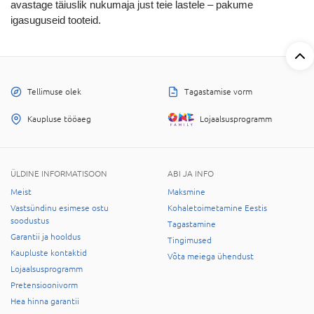
avastage täiuslik nukumaja just teie lastele – pakume
igasuguseid tooteid.
Tellimuse olek
Tagastamise vorm
Kaupluse tööaeg
Lojaalsusprogramm
ÜLDINE INFORMATISOON
ABI JA INFO
Meist
Maksmine
Vastsündinu esimese ostu
Kohaletoimetamine Eestis
soodustus
Tagastamine
Garantii ja hooldus
Tingimused
Kaupluste kontaktid
Võta meiega ühendust
Lojaalsusprogramm
Pretensioonivorm
Hea hinna garantii