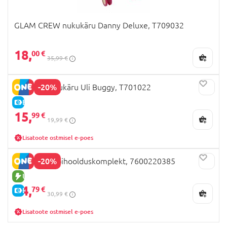
GLAM CREW nukukäru Danny Deluxe, T709032
18,
00 €
35,99 €
-20%
HEARTS nukukäru Uli Buggy, T701022
E-HIND
15,
99 €
19,99 €
Lisatoote ostmisel e-poes
-20%
SMOBY beebihoolduskomplekt, 7600220385
UUS TOODE
24,
79 €
E-HIND
30,99 €
Lisatoote ostmisel e-poes