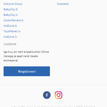
Kotryna Group
Küpsised
BabyCity.lt
BabyCity.lv
ZaisluPlaneta.lt
KidZone.lt
ToysPlanet.lv
KidZone.lv
UUDISKIRI
Iga kuu on meil eripakkumisi! Ühine
meiega ja saad neist teada
esimesena!
Registreeri