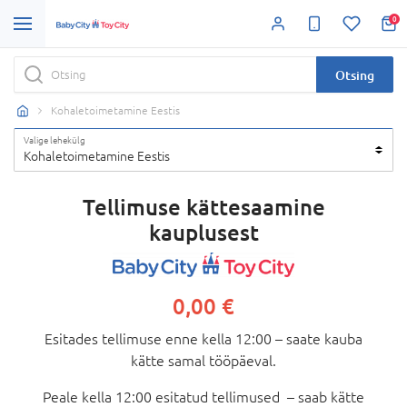
0
Otsing
Kohaletoimetamine Eestis
Valige lehekülg
Kohaletoimetamine Eestis
Tellimuse
kättesaamine
kauplusest
0,00 €
Esitades tellimuse enne kella 12:00 – saate kauba
kätte samal tööpäeval.
Peale kella 12:00 esitatud tellimused – saab kätte