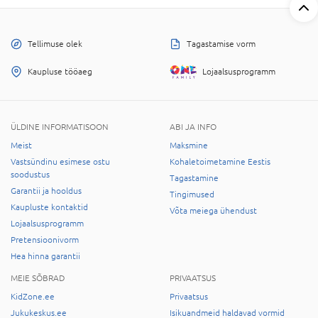
Tellimuse olek
Tagastamise vorm
Kaupluse tööaeg
Lojaalsusprogramm
ÜLDINE INFORMATISOON
ABI JA INFO
Meist
Maksmine
Vastsündinu esimese ostu
Kohaletoimetamine Eestis
soodustus
Tagastamine
Garantii ja hooldus
Tingimused
Kaupluste kontaktid
Võta meiega ühendust
Lojaalsusprogramm
Pretensioonivorm
Hea hinna garantii
MEIE SÕBRAD
PRIVAATSUS
KidZone.ee
Privaatsus
Jukukeskus.ee
Isikuandmeid haldavad vormid