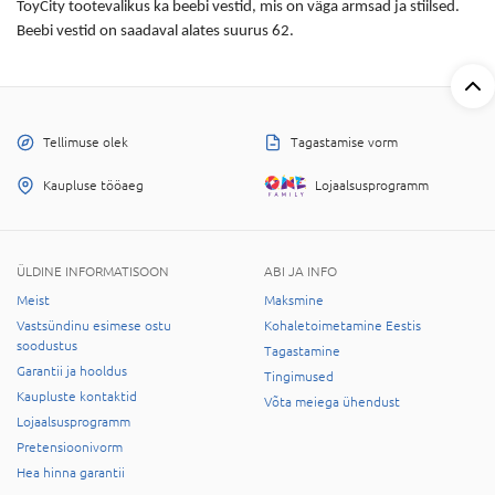
ToyCity tootevalikus ka
beebi vestid
, mis on väga armsad ja stiilsed.
Beebi vestid
on saadaval alates suurus 62.
Tellimuse olek
Tagastamise vorm
Kaupluse tööaeg
Lojaalsusprogramm
ÜLDINE INFORMATISOON
ABI JA INFO
Meist
Maksmine
Vastsündinu esimese ostu
Kohaletoimetamine Eestis
soodustus
Tagastamine
Garantii ja hooldus
Tingimused
Kaupluste kontaktid
Võta meiega ühendust
Lojaalsusprogramm
Pretensioonivorm
Hea hinna garantii