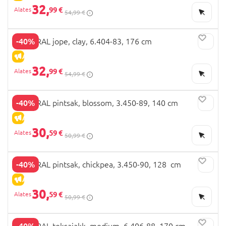
32,
99 €
54,99 €
-40%
MAYORAL jope, clay, 6.404-83, 176 cm
ALLAHINDLUS
32,
99 €
54,99 €
-40%
MAYORAL pintsak, blossom, 3.450-89, 140 cm
ALLAHINDLUS
30,
59 €
50,99 €
-40%
MAYORAL pintsak, chickpea, 3.450-90, 128 cm
ALLAHINDLUS
30,
59 €
50,99 €
-40%
MAYORAL teksajakk, medium, 6.406-88, 170 cm