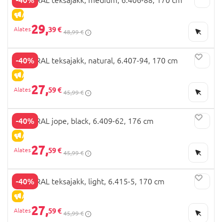
ALLAHINDLUS
29,
39 €
48,99 €
-40%
MAYORAL teksajakk, natural, 6.407-94, 170 cm
ALLAHINDLUS
27,
59 €
45,99 €
-40%
MAYORAL jope, black, 6.409-62, 176 cm
ALLAHINDLUS
27,
59 €
45,99 €
-40%
MAYORAL teksajakk, light, 6.415-5, 170 cm
ALLAHINDLUS
27,
59 €
45,99 €