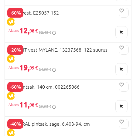
-60%
NEXT vest, E25057 152
ALLAHINDLUS
12,
98 €
32,45 €
-20%
NAME IT vest MYLANE, 13237568, 122 suurus
ALLAHINDLUS
19,
99 €
24,99 €
-60%
OVS pintsak, 140 cm, 002265066
ALLAHINDLUS
11,
98 €
29,95 €
-40%
MAYORAL pintsak, sage, 6.403-94, cm
ALLAHINDLUS