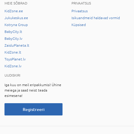
MEIE SÕBRAD
PRIVAATSUS
KidZone.ee
Privaatsus
Jukukeskus.ee
Isikuandmeid haldavad vormid
Kotryna Group
Küpsised
BabyCity.lt
BabyCity.lv
ZaisluPlaneta.lt
KidZone.lt
ToysPlanet.lv
KidZone.lv
UUDISKIRI
Iga kuu on meil eripakkumisi! Ühine
meiega ja saad neist teada
esimesena!
Registreeri