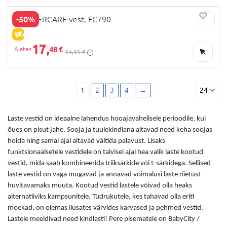
-50%
MOTHERCARE vest, FC790
ALLAHINDLUS
17,
48 €
34,95 €
1
2
3
4
→
24
Laste vestid
on ideaalne lahendus hooajavahelisele perioodile, kui
õues on pisut jahe. Sooja ja tuulekindlana aitavad need keha soojas
hoida ning samal ajal aitavad vältida palavust. Lisaks
funktsionaalsetele vestidele on talvisel ajal hea valik
laste
kootud
vestid
, mida saab kombineerida triiksärkide või t-särkidega. Sellised
laste vestid
on väga mugavad ja annavad võimalusi laste riietust
huvitavamaks muuta.
Kootud vestid lastele
võivad olla heaks
alternatiiviks kampsunitele. Tüdrukutele, kes tahavad olla eriti
moekad, on olemas ilusates värvides karvased ja pehmed
vestid
.
Lastele
meeldivad need kindlasti! Pere pisematele on BabyCity /