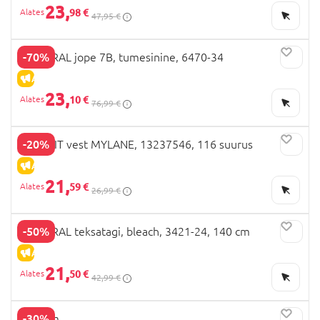
23,
98 €
47,95 €
-70%
MAYORAL jope 7B, tumesinine, 6470-34
ALLAHINDLUS
23,
10 €
76,99 €
-20%
NAME IT vest MYLANE, 13237546, 116 suurus
ALLAHINDLUS
21,
59 €
26,99 €
-50%
MAYORAL teksatagi, bleach, 3421-24, 140 cm
ALLAHINDLUS
21,
50 €
42,99 €
-30%
OVS cm,