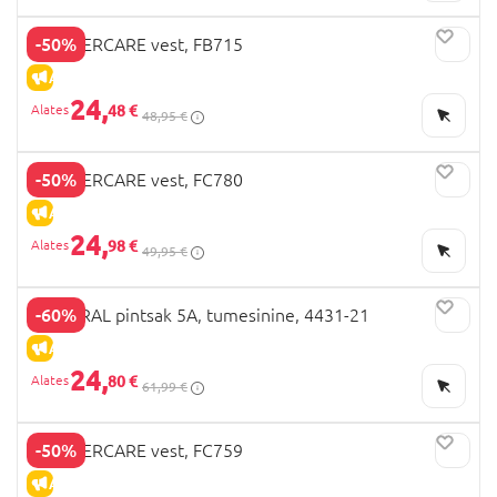
-50%
MOTHERCARE vest, FB715
ALLAHINDLUS
24,
48 €
48,95 €
-50%
MOTHERCARE vest, FC780
ALLAHINDLUS
24,
98 €
49,95 €
-60%
MAYORAL pintsak 5A, tumesinine, 4431-21
ALLAHINDLUS
24,
80 €
61,99 €
-50%
MOTHERCARE vest, FC759
ALLAHINDLUS