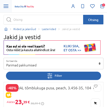
0
Otsing
Riided ja jalanõud
Lasteriided
Jakid ja vestid
Jakid ja vestid
Sorteerida
Parimad pakkumised
Filter
-40%
MAYORAL tõmblukuga pusa, peach, 3.456-35, 104 cm
ALLAHINDLUS
23,
39 €
38,99 €