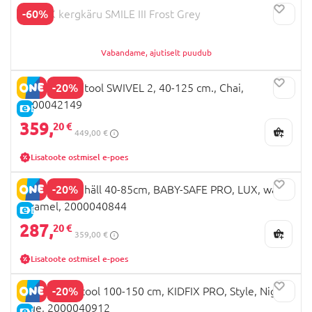
-60%
BRITAX kergkäru SMILE III Frost Grey
Vabandame, ajutiselt puudub
-20%
BRITAX turvatool SWIVEL 2, 40-125 cm., Chai,
2000042149
E-HIND
359,
20 €
449,00 €
Lisatoote ostmisel e-poes
-20%
BRITAX turvahäll 40-85cm, BABY-SAFE PRO, LUX, warm
caramel, 2000040844
E-HIND
287,
20 €
359,00 €
Lisatoote ostmisel e-poes
-20%
BRITAX autotool 100-150 cm, KIDFIX PRO, Style, Night
Blue, 2000040912
E-HIND