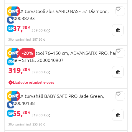
BRITAX turvatooli alus VARIO BASE 5Z Diamond,
2000038293
HEA HIND
287,
20 €
E-HIND
359,00 €
30p. parim hind: 287,20 €
-20%
BRITAX turvatool 76–150 cm, ADVANSAFIX PRO, harbor
blue – STYLE, 2000040907
E-HIND
319,
20 €
399,00 €
Lisatoote ostmisel e-poes
BRITAX turvahäll BABY SAFE PRO Jade Green,
2000040138
HEA HIND
255,
20 €
E-HIND
319,00 €
30p. parim hind: 255,20 €