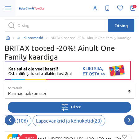
0
Otsing
Juuni promosid
BRITAX tooted -20%! Ainult One Family kaardiga
BRITAX tooted -20%! Ainult One
Family kaardiga
Sorteerida
Parimad pakkumised
Filter
vatoolid
(
106
)
Lapsevankrid ja kõhukotid
(
23
)
-20%
BRITAX turvatool KIDFIX PRO LUX, 100-150 cm., Onyx