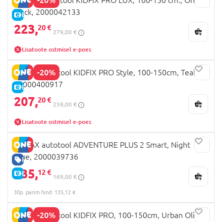
black, 2000042133
E-HIND
223,
20 €
279,00 €
Lisatoote ostmisel e-poes
-20%
BRITAX autotool KIDFIX PRO Style, 100-150cm, Teak,
20000400917
E-HIND
207,
20 €
259,00 €
Lisatoote ostmisel e-poes
BRITAX autotool ADVENTURE PLUS 2 Smart, Night
Blue, 2000039736
HEA HIND
135,
12 €
E-HIND
169,00 €
30p. parim hind: 135,12 €
-20%
BRITAX autotool KIDFIX PRO, 100-150cm, Urban Olive -