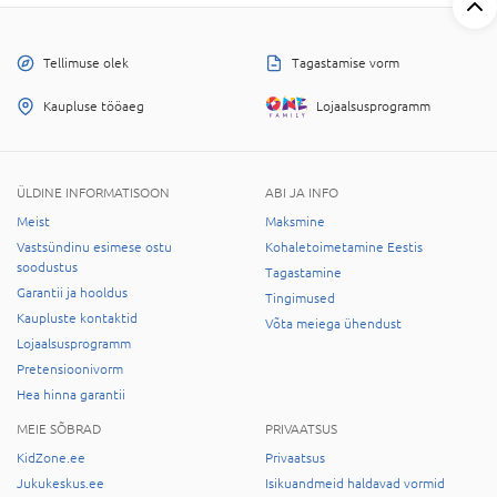
Tellimuse olek
Tagastamise vorm
Kaupluse tööaeg
Lojaalsusprogramm
ÜLDINE INFORMATISOON
ABI JA INFO
Meist
Maksmine
Vastsündinu esimese ostu
Kohaletoimetamine Eestis
soodustus
Tagastamine
Garantii ja hooldus
Tingimused
Kaupluste kontaktid
Võta meiega ühendust
Lojaalsusprogramm
Pretensioonivorm
Hea hinna garantii
MEIE SÕBRAD
PRIVAATSUS
KidZone.ee
Privaatsus
Jukukeskus.ee
Isikuandmeid haldavad vormid