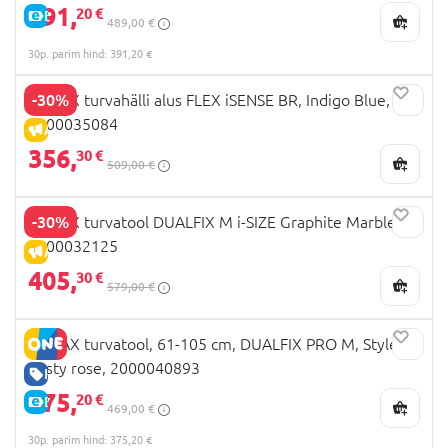
391,
20 €
E-HIND
489,00 €
30p. parim hind: 391,20 €
-30%
BRITAX turvahälli alus FLEX iSENSE BR, Indigo Blue,
2000035084
ALLAHINDLUS
356,
30 €
509,00 €
-30%
BRITAX turvatool DUALFIX M i-SIZE Graphite Marble
2000032125
ALLAHINDLUS
405,
30 €
579,00 €
BRITAX turvatool, 61-105 cm, DUALFIX PRO M, Style,
dusty rose, 2000040893
HEA HIND
375,
20 €
E-HIND
469,00 €
30p. parim hind: 375,20 €