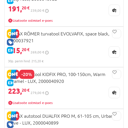
E-HIND
191,
20 €
239,00 €
Lisatoote ostmisel e-poes
BRITAX RÖMER turvatool EVOLVAFIX, space black,
2000037921
HEA HIND
215,
20 €
E-HIND
269,00 €
30p. parim hind: 215,20 €
-20%
BRITAX autotool KIDFIX PRO, 100-150cm, Warm
caramel - LUX, 2000040920
E-HIND
223,
20 €
279,00 €
Lisatoote ostmisel e-poes
BRITAX autotool DUALFIX PRO M, 61-105 cm, Urban
Olive - LUX, 2000040899
HEA HIND