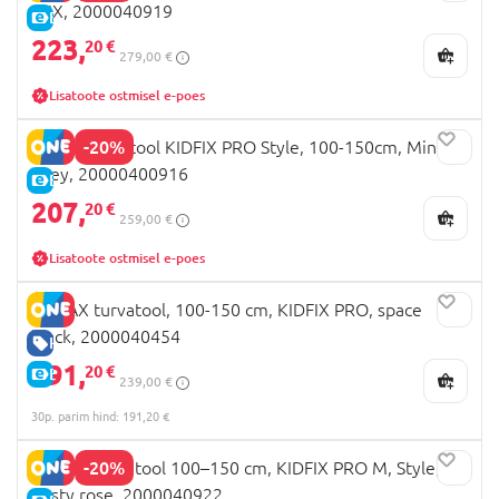
LUX, 2000040919
E-HIND
223,
20 €
279,00 €
Lisatoote ostmisel e-poes
-20%
BRITAX autotool KIDFIX PRO Style, 100-150cm, Mineral
Grey, 20000400916
E-HIND
207,
20 €
259,00 €
Lisatoote ostmisel e-poes
BRITAX turvatool, 100-150 cm, KIDFIX PRO, space
black, 2000040454
HEA HIND
191,
20 €
E-HIND
239,00 €
30p. parim hind: 191,20 €
-20%
BRITAX turvatool 100–150 cm, KIDFIX PRO M, Style,
dusty rose, 2000040922