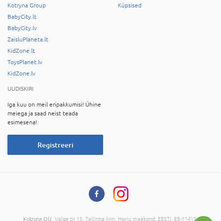
Kotryna Group
Küpsised
BabyCity.lt
BabyCity.lv
ZaisluPlaneta.lt
KidZone.lt
ToysPlanet.lv
KidZone.lv
UUDISKIRI
Iga kuu on meil eripakkumisi! Ühine
meiega ja saad neist teada
esimesena!
Registreeri
Kotryna OÜ
, Valge tn 13, Tallinna linn, Harju maakond, EESTI, EE-11415,