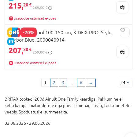
215,
20 €
269,00 €
Lisatoote ostmisel e-poes
-20%
BRITAX autotool 100-150 cm, KIDFIX PRO, Style,
Harbor Blue, 2000040914
E-HIND
207,
20 €
259,00 €
Lisatoote ostmisel e-poes
1
2
3
...
6
→
24
BRITAX tooted -20%! Ainult One Family kaardiga! Pakkumine ei
kehti kampaaniatoodetele ega punase hinnaga märgitud toodetele
veebis. Soodustusi ei summeerita.
02.06.2026 - 29.06.2026