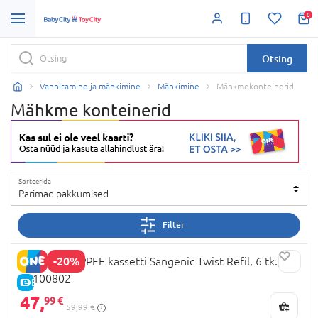
0
Otsing
Vannitamine ja mähkimine
Mähkimine
Mähkmekonteinerid
Mähkme konteinerid
Sorteerida
Parimad pakkumised
Filter
-20%
TOMMEE TIPPEE kassetti Sangenic Twist Refil, 6 tk.,
85100802
E-HIND
47,
99 €
59,99 €