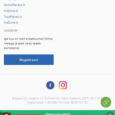
ZaisluPlaneta.lt
KidZone.lt
ToysPlanet.lv
KidZone.lv
UUDISKIRI
Iga kuu on meil eripakkumisi! Ühine
meiega ja saad neist teada
esimesena!
Registreeri
Kotryna OÜ
, Valge tn 13, Tallinna linn, Harju maakond, EESTI, EE-11415,
Registrikood: 11402300, KM kood: EE101161725
© 2026 Kõik õigused on reserveeritud. Informatsiooni kopeerimine ilma