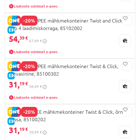
Lisatoote ostmisel e-poes
-20%
TOMMEE TIPPEE mähkmekonteiner Twist and Click
Tub 4 laadimiskorraga, 85102002
E-HIND
54,
39 €
67,99 €
Lisatoote ostmisel e-poes
-20%
TOMMEE TIPPEE mähkmekonteiner Twist & Click,
taevasinine, 85100302
E-HIND
31,
19 €
38,99 €
Lisatoote ostmisel e-poes
-20%
TOMEE TIPPEE mähkmekonteiner Twist & Click, õrn
roosa, 85100202
E-HIND
31,
19 €
38,99 €