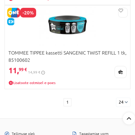
-20%
E-HIND
TOMMEE TIPPEE kassetti SANGENIC TWIST REFILL 1 tk,
85100602
11,
99 €
14,99 €
Lisatoote ostmisel e-poes
1
24
Tellimuse olek
Tagastamise vorm