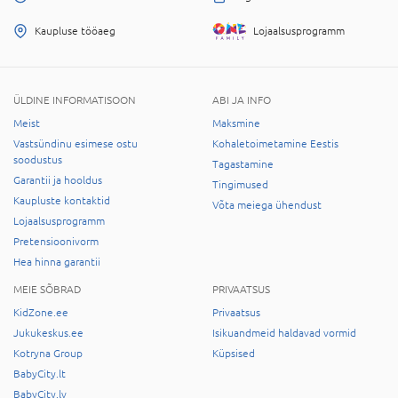
Kaupluse tööaeg
Lojaalsusprogramm
ÜLDINE INFORMATISOON
ABI JA INFO
Meist
Maksmine
Vastsündinu esimese ostu
Kohaletoimetamine Eestis
soodustus
Tagastamine
Garantii ja hooldus
Tingimused
Kaupluste kontaktid
Võta meiega ühendust
Lojaalsusprogramm
Pretensioonivorm
Hea hinna garantii
MEIE SÕBRAD
PRIVAATSUS
KidZone.ee
Privaatsus
Jukukeskus.ee
Isikuandmeid haldavad vormid
Kotryna Group
Küpsised
BabyCity.lt
BabyCity.lv