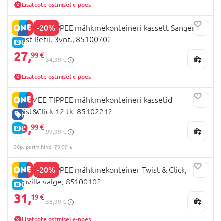
Lisatoote ostmisel e-poes
-20%
TOMMEE TIPPEE mähkmekonteineri kassett Sangenic
Twist Refil, 3vnt., 85100702
E-HIND
27,
99 €
34,99 €
Lisatoote ostmisel e-poes
TOMMEE TIPPEE mähkmekonteineri kassetid
Twist&Click 12 tk, 85102212
HEA HIND
79,
99 €
E-HIND
99,99 €
30p. parim hind: 79,99 €
-20%
TOMMEE TIPPEE mähkmekonteiner Twist & Click,
puuvilla valge, 85100102
E-HIND
31,
19 €
38,99 €
Lisatoote ostmisel e-poes