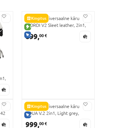
NOORDI universaalne käru
Kingitus
FJORDI V2 Sleet leather, 2in1,
UUS TOODE
1642074
899,
AINULT VEEBIS
00 €
n1,
NOORDI universaalne käru
Kingitus
842
AQUA V.2 2in1, Light grey,
AINULT VEEBIS
1482602
999,
00 €