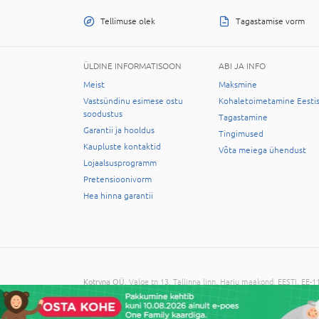
Tellimuse olek
Tagastamise vorm
ÜLDINE INFORMATISOON
ABI JA INFO
Meist
Maksmine
Vastsündinu esimese ostu
Kohaletoimetamine Eesti
soodustus
Tagastamine
Garantii ja hooldus
Tingimused
Kaupluste kontaktid
Võta meiega ühendust
Lojaalsusprogramm
Pretensioonivorm
Hea hinna garantii
Kotryna OÜ
, Valge tn 13, Tallinna linn, Harju maakond, EESTI, EE
© 2026 Kõik õigused on reserveeritud. Informatsiooni kopeerimine 