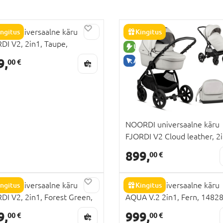
DI universaalne käru
ingitus
Kingitus
DI V2, 2in1, Taupe,
US TOODE
UUS TOODE
2172
9,
AINULT VEEBIS
00 €
NOORDI universaalne käru
FJORDI V2 Cloud leather, 2i
1642817
899,
00 €
DI universaalne käru
ingitus
NOORDI universaalne käru
Kingitus
DI V2, 2in1, Forest Green,
AQUA V.2 2in1, Fern, 1482
US TOODE
2609
9,
NULT VEEBIS
999,
00 €
00 €