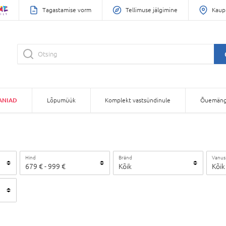
Tagastamise vorm
Tellimuse jälgimine
Kaup
ANIAD
Lõpumüük
Komplekt vastsündinule
Õuemäng
Hind
Bränd
Vanus
679
€
-
999
€
Kõik
Kõik