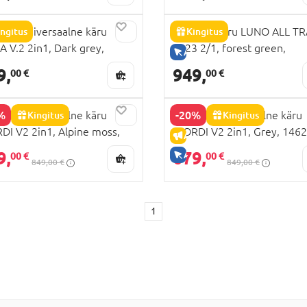
DI universaalne käru
ingitus
NOORDI käru LUNO ALL TR
Kingitus
 V.2 2in1, Dark grey,
2023 2/1, forest green,
NULT VEEBIS
AINULT VEEBIS
2633
1412609
9,
949,
00 €
00 €
%
-20%
DI universaalne käru
Kingitus
NOORDI universaalne käru
Kingitus
DI V2 2in1, Alpine moss,
FJORDI V2 2in1, Grey, 146
LAHINDLUS
ALLAHINDLUS
2150
9,
679,
AINULT VEEBIS
00 €
00 €
849,00 €
849,00 €
1