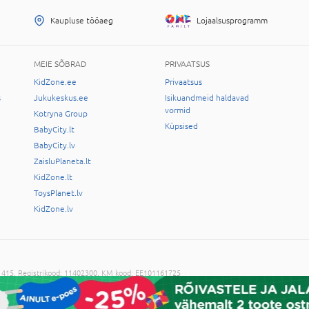
Kaupluse tööaeg
Lojaalsusprogramm
MEIE SÕBRAD
PRIVAATSUS
KidZone.ee
Privaatsus
s
Jukukeskus.ee
Isikuandmeid haldavad
vormid
Kotryna Group
Küpsised
BabyCity.lt
BabyCity.lv
ZaisluPlaneta.lt
KidZone.lt
ToysPlanet.lv
KidZone.lv
-11415, Registrikood: 11402300, KM kood: EE101161725
ilma administratsiooni nõusolekuta on keelatud