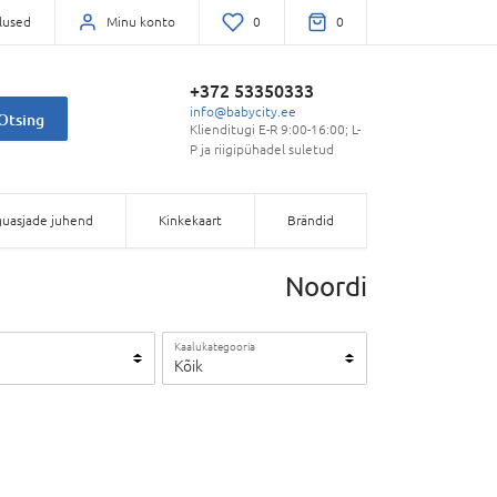
lused
Minu konto
0
0
+372 53350333
info@babycity.ee
Otsing
Klienditugi E-R 9:00-16:00; L-
P ja riigipühadel suletud
uasjade juhend
Kinkekaart
Brändid
Noordi
Kaalukategooria
Kõik