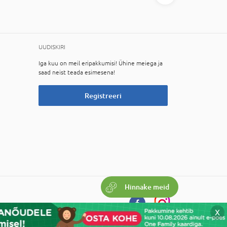
UUDISKIRI
Iga kuu on meil eripakkumisi! Ühine meiega ja
saad neist teada esimesena!
Registreeri
Hinnake meid
X