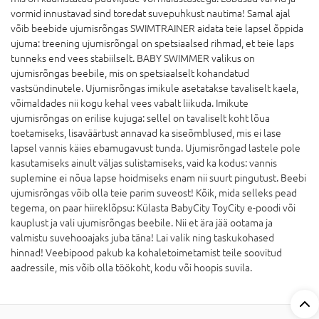
vormid innustavad sind toredat suvepuhkust nautima! Samal ajal
võib beebide ujumisrõngas SWIMTRAINER aidata teie lapsel õppida
ujuma: treening ujumisrõngal on spetsiaalsed rihmad, et teie laps
tunneks end vees stabiilselt. BABY SWIMMER valikus on
ujumisrõngas beebile, mis on spetsiaalselt kohandatud
vastsündinutele. Ujumisrõngas imikule asetatakse tavaliselt kaela,
võimaldades nii kogu kehal vees vabalt liikuda. Imikute
ujumisrõngas on erilise kujuga: sellel on tavaliselt koht lõua
toetamiseks, lisaväärtust annavad ka siseõmblused, mis ei lase
lapsel vannis käies ebamugavust tunda. Ujumisrõngad lastele pole
kasutamiseks ainult väljas sulistamiseks, vaid ka kodus: vannis
suplemine ei nõua lapse hoidmiseks enam nii suurt pingutust. Beebi
ujumisrõngas võib olla teie parim suveost! Kõik, mida selleks pead
tegema, on paar hiireklõpsu: Külasta BabyCity ToyCity e-poodi või
kauplust ja vali ujumisrõngas beebile. Nii et ära jää ootama ja
valmistu suvehooajaks juba täna! Lai valik ning taskukohased
hinnad! Veebipood pakub ka kohaletoimetamist teile soovitud
aadressile, mis võib olla töökoht, kodu või hoopis suvila.