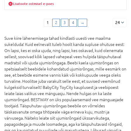
Lisatoote ostmisel e-poes
1
2
3
4
→
24
Suve kiire lähenemisega tahad kindlasti uuesti vee maailma
sukelduda! Kuid eelnevalt tuleb hoolt kanda supluse ohutuse eest:
On lapsi, kes ei oska ujuda, ning lapsi, kes oskavad, kuid olenemata
sellest, soovivad kõik lapsed vahepeal vees hulpida täispuhutaval
madratsil või ujuda ujumisrõngaga. Beebi kaela ujumisrõngas on
spetsiaalselt beebidele kohandatud ujumisrõngas, mille eesmärk on
see, et beebide esimene vannis käik või kokkupuude veega oleks
turvaline. Hoolitse juba varakult selle eest, et suvised veemõnud
kulgeksid turvaliselt! BabyCity ToyCity kauplusest ja veebipoest
leiate laias valikus vee mänguasju. Nende hulgas on ka laste
ujumisrõngad. BESTWAY on üks populaarsemaid vee mänguasjade
tootjaid. Täispuhutav ujumisrõngas beebile on võrreldes
täiskasvanute omaga tihtipeale väga erineva kuju, mustri ja
värvusega. Näiteks leiate siit ujumisrõngaid ükssarvikutega,
papagoidega ja muude loomadega, aga ka täispuhutavaid rõngaid,
mis on kaunistatud puuviljade või maiustustega. Lõbusad värvid ja