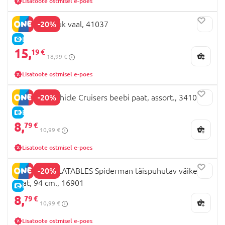
Lisatoote ostmisel e-poes
-20%
BESTWAY ujuk vaal, 41037
E-HIND
15,
19 €
18,99 €
Lisatoote ostmisel e-poes
-20%
BESTWAY Vehicle Cruisers beebi paat, assort., 34106
E-HIND
8,
79 €
10,99 €
Lisatoote ostmisel e-poes
-20%
MONDO INFLATABLES Spiderman täispuhutav väike
paat, 94 cm., 16901
E-HIND
8,
79 €
10,99 €
Lisatoote ostmisel e-poes