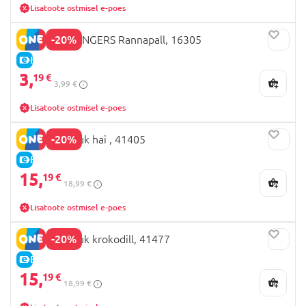
Lisatoote ostmisel e-poes
-20%
MONDO AVENGERS Rannapall, 16305
E-HIND
3,
19 €
3,99 €
Lisatoote ostmisel e-poes
-20%
BESTWAY ujuk hai , 41405
E-HIND
15,
19 €
18,99 €
Lisatoote ostmisel e-poes
-20%
BESTWAY ujuk krokodill, 41477
E-HIND
15,
19 €
18,99 €