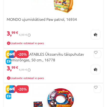
MONDO ujumiskätised Paw patrol, 16934
3,
99 €
4,99 €
Lisatoote ostmisel e-poes
-20%
MONDO INFLATABLES Ükssarviku täispuhutav
ujumisrõngas, 50 cm., 16778
E-HIND
3,
99 €
4,99 €
Lisatoote ostmisel e-poes
-20%
E-HIND