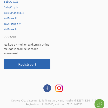
BabyCity.lt
BabyCity.lv
ZaisluPlaneta.lt
KidZone.lt
ToysPlanet.lv
KidZone.lv
UUDISKIRI
Iga kuu on meil eripakkumisi! Ühine
meiega ja saad neist teada
esimesena!
Registreeri
Kotryna OÜ
, Valge tn 13, Tallinna linn, Harju maakond, EESTI, EE-11415,
Registrikood: 11402300, KM kood: EE101161725