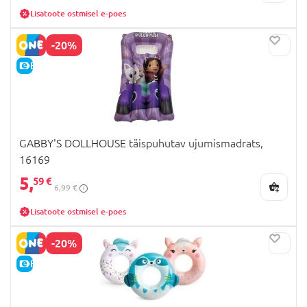
Lisatoote ostmisel e-poes
-20%
E-HIND
GABBY'S DOLLHOUSE täispuhutav ujumismadrats,
16169
5,
59 €
6,99 €
Lisatoote ostmisel e-poes
-20%
E-HIND