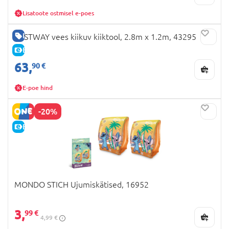
Lisatoote ostmisel e-poes
HEA HIND
BESTWAY vees kiikuv kiiktool, 2.8m x 1.2m, 43295
E-HIND
63,
90 €
E-poe hind
-20%
E-HIND
MONDO STICH Ujumiskätised, 16952
3,
99 €
4,99 €