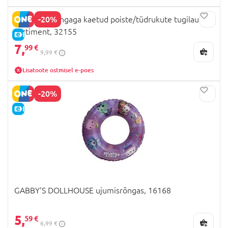
-20%
BESTWAY kangaga kaetud poiste/tüdrukute tugilaud,
sortiment, 32155
E-HIND
7,
99 €
9,99 €
Lisatoote ostmisel e-poes
-20%
E-HIND
GABBY'S DOLLHOUSE ujumisrõngas, 16168
5,
59 €
6,99 €