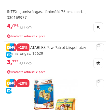
INTEX ujumisrõngas, läbimõõt 76 cm, asortii.,
330169977
4,
79 €
5,99 €
Lisatoote ostmisel e-poes
-20%
MONDO INFLATABLES Paw Patrol täispuhutav
ujumisrõngas, 16629
E-HIND
3,
99 €
4,99 €
Lisatoote ostmisel e-poes
-20%
E-HIND