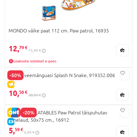
MONDO väike paat 112 cm. Paw patrol, 16935
12,
79 €
15,99 €
Lisatoote ostmisel e-poes
-50%
WAHU veemänguasi Splash N Snake, 919352.006
ALLAHINDLUS
10,
50 €
20,99 €
-20%
MONDO INFLATABLES Paw Patrol täispuhutav
lainelaud, 50x75 cm., 16912
E-HIND
5,
59 €
6,99 €