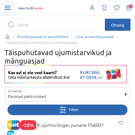
0
Otsing
Õuemänguasjad ja sporditarbed
Liiva- ja veemänguasjad
Täispuhutavad ujumistarvikud ja mänguasjad
Täispuhutavad ujumistarvikud ja
mänguasjad
Sorteerida
Parimad pakkumised
Filter
-20%
SWIMTRAINER ujumisrõngas punane FSA001
E-HIND