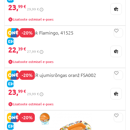
23,
99 €
29,99 €
Lisatoote ostmisel e-poes
-20%
BESTWAY ujuk Flamingo, 41525
E-HIND
22,
39 €
27,99 €
Lisatoote ostmisel e-poes
-20%
SWIMTRAINER ujumisrõngas oranž FSA002
E-HIND
23,
99 €
29,99 €
Lisatoote ostmisel e-poes
-20%
E-HIND