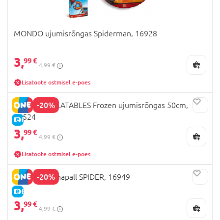
MONDO ujumisrõngas Spiderman, 16928
3,
99 €
4,99 €
Lisatoote ostmisel e-poes
-20%
MONDO INFLATABLES Frozen ujumisrõngas 50cm,
16524
E-HIND
3,
99 €
4,99 €
Lisatoote ostmisel e-poes
-20%
MONDO rannapall SPIDER, 16949
E-HIND
3,
99 €
4,99 €