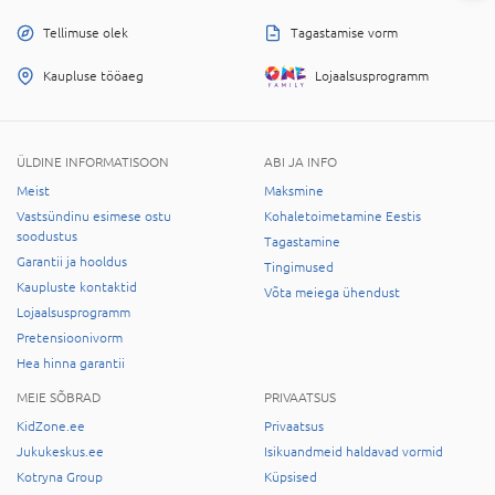
Tellimuse olek
Tagastamise vorm
Kaupluse tööaeg
Lojaalsusprogramm
ÜLDINE INFORMATISOON
ABI JA INFO
Meist
Maksmine
Vastsündinu esimese ostu
Kohaletoimetamine Eestis
soodustus
Tagastamine
Garantii ja hooldus
Tingimused
Kaupluste kontaktid
Võta meiega ühendust
Lojaalsusprogramm
Pretensioonivorm
Hea hinna garantii
MEIE SÕBRAD
PRIVAATSUS
KidZone.ee
Privaatsus
Jukukeskus.ee
Isikuandmeid haldavad vormid
Kotryna Group
Küpsised