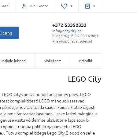
lused
Minu konto
0
0
+372 53350333
info@babycity.ee
Otsing
Klienditugi E-R 9:00-16:00; L-
P ja riigipühadel suletud
uasjade juhend
Kinkekaart
Brändid
LEGO City
. LEGO Citys on saabunud uus põnev päev. LEGO
nevatest komplektidest! LEGO mängud kaasavad
õnev ja huvitav teada saada, kuidas klotse õigesti
 ja oma fantaasiat kasutada. Laske lastel mängida ja
itegevuse vastu võitlemise üksust teie laps soovib
 ja õppida tundma politsei igapäevaelu LEGO
ne. . Tutvu komplektidega Lego City.E-pood on selle