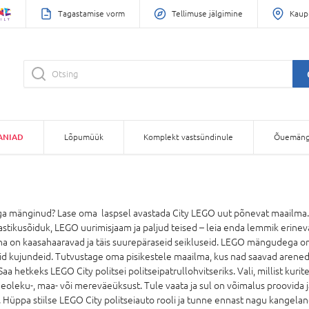
Tagastamise vorm
Tellimuse jälgimine
Kaup
ANIAD
Lõpumüük
Komplekt vastsündinule
Õuemäng
ga mänginud? Lase oma laspsel avastada City LEGO uut põnevat maailma
stikusõiduk, LEGO uurimisjaam ja paljud teised – leia enda lemmik eri
a on kaasahaaravad ja täis suurepäraseid seikluseid. LEGO mängudega on p
id kujundeid. Tutvustage oma pisikestele maailma, kus nad saavad areneda
Saa hetkeks LEGO City politsei politseipatrullohvitseriks. Vali, millist kur
geoleku-, maa- või mereväeüksust. Tule vaata ja sul on võimalus proovida
 Hüppa stiilse LEGO City politseiauto rooli ja tunne ennast nagu kangela