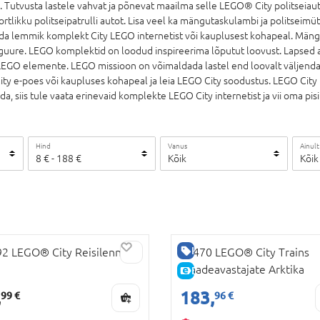
. Tutvusta lastele vahvat ja põnevat maailma selle LEGO® City politseiau
likku politseipatrulli autot. Lisa veel ka mängutaskulambi ja politseimüts
da lemmik komplekt City LEGO internetist või kauplusest kohapeal. Mängu
guure. LEGO komplektid on loodud inspireerima lõputut loovust. Lapsed a
LEGO elemente. LEGO missioon on võimaldada lastel end loovalt väljendad
ty e-poes või kaupluses kohapeal ja leia LEGO City soodustus. LEGO City 
eida, siis tule vaata erinevaid komplekte LEGO City internetist ja vii oma 
Hind
Vanus
Ainult
8
€
-
188
€
Kõik
Kõik
US TOODE
HEA HIND
2 LEGO® City Reisilennuk
60470 LEGO® City Trains
Maadeavastajate Arktika
E-HIND
ekspressrong
,
183,
99 €
96 €