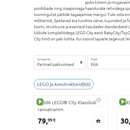
jaoks kiireim ja mugavaim
poritiibade ning maapinnaga haarduvate rehvidega sport
loomingulist pättide tagaajamise mängu! Tule osta en
mõtlemist, õpetavad ära tundma värve, kujundeid ja fi
loomi, struktuure ja esemeid kasutades standardseid 
kõikide komplektidega LEGO City eesti BabyCity/ToyCi
City hind on paki kohta. Kui soovid lapsele tegevust l
Sorteerida
Poed
Parimad pakkumised
Kõik
LEGO ja konstruktorid
(
66
)
UUS TOODE
U
60506 LEGO® City Klassikaline
6049
rannatramm
79,
30
99 €