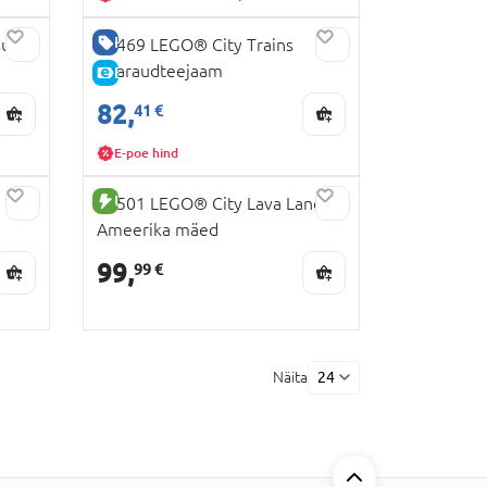
HEA HIND
ula
60469 LEGO® City Trains
Pearaudteejaam
E-HIND
82,
41 €
E-poe hind
UUS TOODE
60501 LEGO® City Lava Landi
Ameerika mäed
99,
99 €
Näita
24