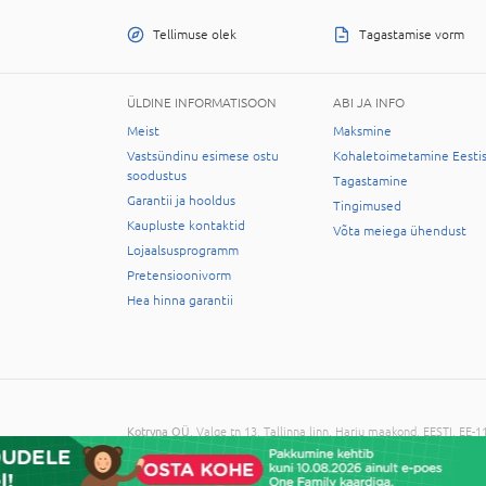
Tellimuse olek
Tagastamise vorm
ÜLDINE INFORMATISOON
ABI JA INFO
Meist
Maksmine
Vastsündinu esimese ostu
Kohaletoimetamine Eesti
soodustus
Tagastamine
Garantii ja hooldus
Tingimused
Kaupluste kontaktid
Võta meiega ühendust
Lojaalsusprogramm
Pretensioonivorm
Hea hinna garantii
Kotryna OÜ
, Valge tn 13, Tallinna linn, Harju maakond, EESTI, EE
© 2026 Kõik õigused on reserveeritud. Informatsiooni kopeerimine 