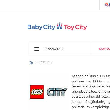
KAMPA
PEAKATALOOG
LEGO City
Kas sa oled kunagi LEGO
politseiauto, LEGO kuuma
tegevusse kogu pere, kun
ühendada ja luua erineva
avastada erinevaid rolle. 
juhtida – õhujõudude jul
politseiauto komplektiga.