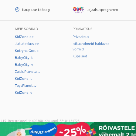
Kaupluse tööaeg
Lojaalsusprogramm
MEIE SÕBRAD
PRIVAATSUS
KidZone.ee
Privaatsus
s
Jukukeskus.ee
Isikuandmeid haldavad
vormid
Kotryna Group
Küpsised
BabyCity.lt
BabyCity.lv
ZaisluPlaneta.lt
KidZone.lt
ToysPlanet.lv
KidZone.lv
-11415, Registrikood: 11402300, KM kood: EE101161725
ilma administratsiooni nõusolekuta on keelatud