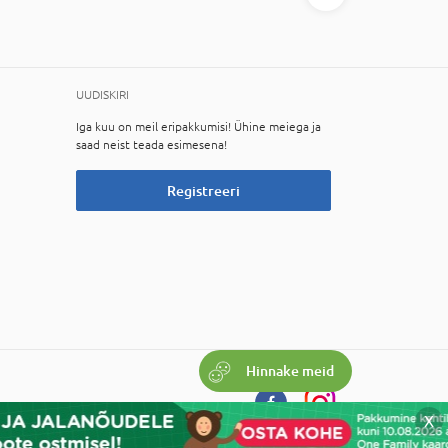
UUDISKIRI
Iga kuu on meil eripakkumisi! Ühine meiega ja
saad neist teada esimesena!
Registreeri
Hinnake meid
X