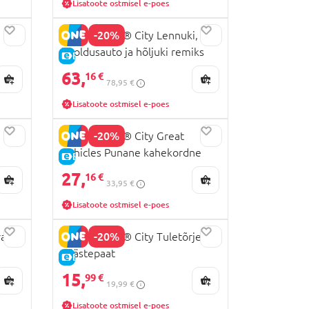
Lisatoote ostmisel e-poes
-20%
60505 LEGO® City Lennuki,
hooldusauto ja hõljuki remiks
E-HIND
63,
16 €
78,95 €
Lisatoote ostmisel e-poes
-20%
60407 LEGO® City Great
Vehicles Punane kahekordne
E-HIND
turistibuss
27,
16 €
33,95 €
Lisatoote ostmisel e-poes
-20%
atta
60373 LEGO® City Tuletõrje
päästepaat
E-HIND
15,
99 €
19,99 €
Lisatoote ostmisel e-poes