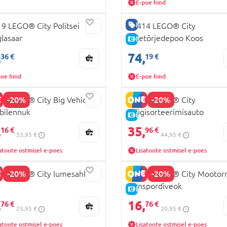
E-poe hind
A HIND
HEA HIND
9 LEGO® City Politsei
60414 LEGO® City
lasaar
Tuletõrjedepoo Koos
HIND
E-HIND
Tuletõrjeautoga
,
74,
36 €
19 €
poe hind
E-poe hind
-20%
-20%
5 LEGO® City Big Vehicles
60495 LEGO® City
abilennuk
prügisorteerimisauto
HIND
E-HIND
,
35,
16 €
96 €
53,95 €
44,95 €
atoote ostmisel e-poes
Lisatoote ostmisel e-poes
-20%
-20%
0 LEGO® City lumesahk
60491 LEGO® City Mootorr
transpordiveok
HIND
E-HIND
,
16,
76 €
76 €
25,95 €
20,95 €
atoote ostmisel e-poes
Lisatoote ostmisel e-poes