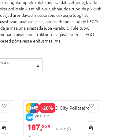
to mängukomplekti abil, mis sisaldab velgede, laiade
iga politseiniku minifiguur, et nautida tundide pikkust
asjad arendavad motoorseid oskusi ja loogilist
vastavad tavatuid viise, kuidas ehitada vingeid LEGO
a ja maailma avastada juba varakult. Tule tutvu
hinnad võivad konstruktorite sarjast erineda. LEGO
pisikesed põnevasse ehitusmaailma.
 veebis
-20%
60508 LEGO® City Politseirongi
röövimine
E-HIND
187,
96 €
234,95 €