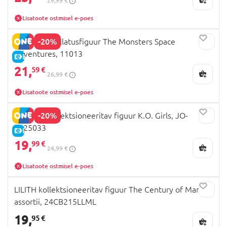
29,99 €
Lisatoote ostmisel e-poes
-20%
POP MART üllatusfiguur The Monsters Space
Adventures, 11013
E-HIND
21,
59 €
26,99 €
Lisatoote ostmisel e-poes
-20%
KOKOSA kollektsioneeritav figuur K.O. Girls, JO-
2025033
E-HIND
19,
99 €
24,99 €
Lisatoote ostmisel e-poes
LILITH kollektsioneeritav figuur The Century of Mary,
assortii, 24CB215LLML
19,
95 €