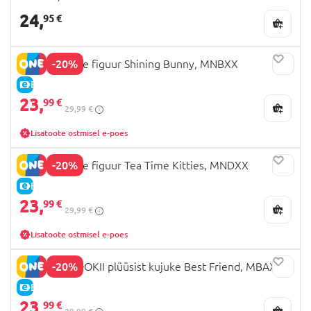
24,
95 €
-20%
NANCI pehme figuur Shining Bunny, MNBXX
E-HIND
23,
99 €
29,99 €
Lisatoote ostmisel e-poes
-20%
NANCI pehme figuur Tea Time Kitties, MNDXX
E-HIND
23,
99 €
29,99 €
Lisatoote ostmisel e-poes
-20%
CREAM & COOKII plüüsist kujuke Best Friend, MBAXX
E-HIND
23,
99 €