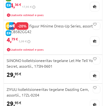
14,
36 €
E-HIND
17,95 €
Lisatoote ostmisel e-poes
-20%
PANDA ROLL figuur Minime Dress-Up Series, assortii,
24CB582GG42
E-HIND
4,
79 €
5,99 €
Lisatoote ostmisel e-poes
SiiNONO kollektsioneeritav tegelane Let Me Tell You A
Secret, assortii., 17SN-0601
29,
95 €
ZIYULI kollektsioneeritav tegelane Dazzling Gem,
assortii., 17ZL-0204
29,
95 €