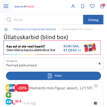
0
Otsing
Popkultuur ja kogutavad esemed
Üllatuskarbid (blind box)
Üllatuskarbid (blind box)
Sorteerida
Parimad pakkumised
Filter
-20%
MOMIJI Mini Moments mini figuur, assort., L21101
UUS TOODE
14,
36 €
E-HIND
17,95 €