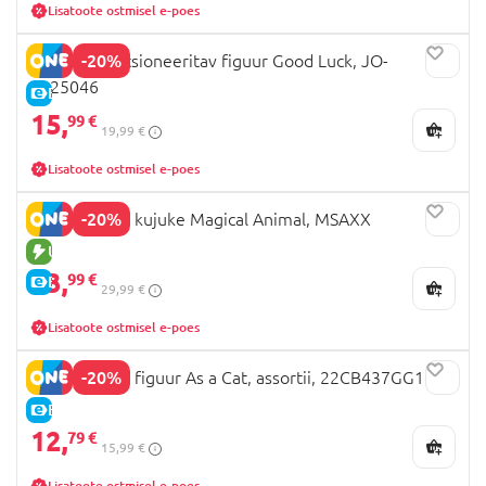
Lisatoote ostmisel e-poes
-20%
Q.KID kollektsioneeritav figuur Good Luck, JO-
2025046
E-HIND
15,
99 €
19,99 €
Lisatoote ostmisel e-poes
-20%
SURI plüüsist kujuke Magical Animal, MSAXX
UUS TOODE
23,
99 €
E-HIND
29,99 €
Lisatoote ostmisel e-poes
-20%
PANDA ROLL figuur As a Cat, assortii, 22CB437GG13
E-HIND
12,
79 €
15,99 €
Lisatoote ostmisel e-poes