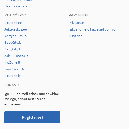
Hea hinna garantii
MEIE SÕBRAD
PRIVAATSUS
KidZone.ee
Privaatsus
Jukukeskus.ee
Isikuandmeid haldavad vormid
Kotryna Group
Küpsised
BabyCity.lt
BabyCity.lv
ZaisluPlaneta.lt
KidZone.lt
ToysPlanet.lv
KidZone.lv
UUDISKIRI
Iga kuu on meil eripakkumisi! Ühine
meiega ja saad neist teada
esimesena!
Registreeri