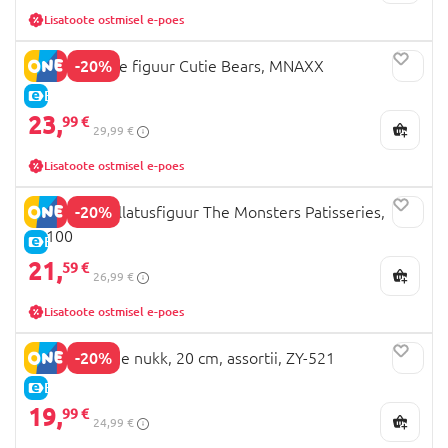
Lisatoote ostmisel e-poes
-20%
NANCI pehme figuur Cutie Bears, MNAXX
E-HIND
23,
99 €
29,99 €
Lisatoote ostmisel e-poes
-20%
POP MART üllatusfiguur The Monsters Patisseries,
11100
E-HIND
21,
59 €
26,99 €
Lisatoote ostmisel e-poes
-20%
PIDOO pehme nukk, 20 cm, assortii, ZY-521
E-HIND
19,
99 €
24,99 €