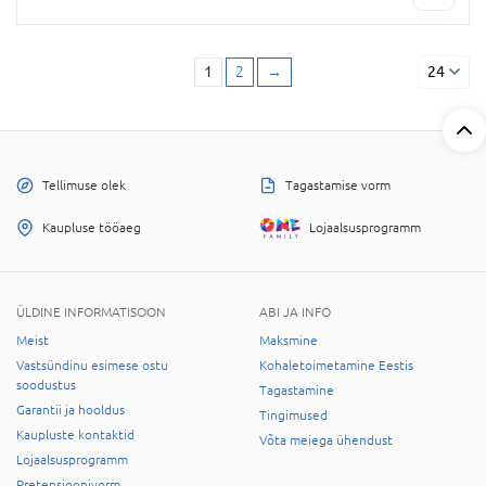
1
2
→
24
Tellimuse olek
Tagastamise vorm
Kaupluse tööaeg
Lojaalsusprogramm
ÜLDINE INFORMATISOON
ABI JA INFO
Meist
Maksmine
Vastsündinu esimese ostu
Kohaletoimetamine Eestis
soodustus
Tagastamine
Garantii ja hooldus
Tingimused
Kaupluste kontaktid
Võta meiega ühendust
Lojaalsusprogramm
Pretensioonivorm