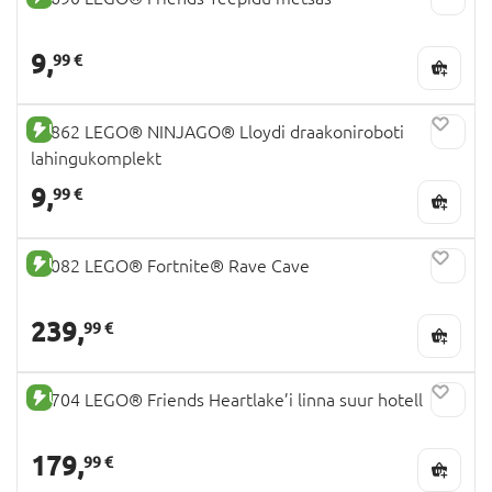
9,
99 €
UUS TOODE
71862 LEGO® NINJAGO® Lloydi draakoniroboti
lahingukomplekt
9,
99 €
UUS TOODE
77082 LEGO® Fortnite® Rave Cave
239,
99 €
UUS TOODE
42704 LEGO® Friends Heartlake’i linna suur hotell
179,
99 €