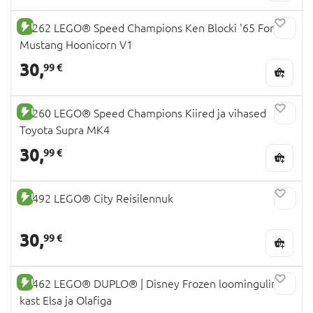
UUS TOODE
77262 LEGO® Speed Champions Ken Blocki '65 Ford
Mustang Hoonicorn V1
30,
99 €
UUS TOODE
77260 LEGO® Speed Champions Kiired ja vihased
Toyota Supra MK4
30,
99 €
UUS TOODE
60492 LEGO® City Reisilennuk
30,
99 €
UUS TOODE
10462 LEGO® DUPLO® | Disney Frozen loominguline
kast Elsa ja Olafiga