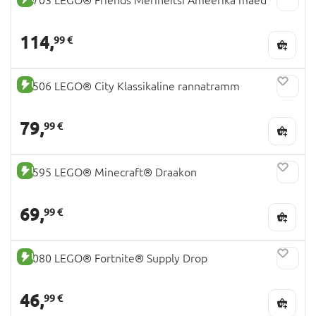
114,
99 €
UUS TOODE
60506 LEGO® City Klassikaline rannatramm
79,
99 €
UUS TOODE
21595 LEGO® Minecraft® Draakon
69,
99 €
UUS TOODE
77080 LEGO® Fortnite® Supply Drop
46,
99 €