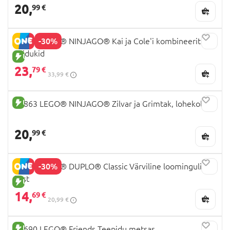
20,
99 €
-30%
71864 LEGO® NINJAGO® Kai ja Cole'i kombineeritud
sõidukid
UUS TOODE
23,
79 €
33,99 €
UUS TOODE
71863 LEGO® NINJAGO® Zilvar ja Grimtak, lohekoletis
20,
99 €
-30%
10479 LEGO® DUPLO® Classic Värviline loominguline
kast
UUS TOODE
14,
69 €
20,99 €
UUS TOODE
42690 LEGO® Friends Teepidu metsas