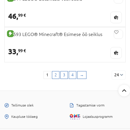
46,
99 €
UUS TOODE
21593 LEGO® Minecraft® Esimese öö seiklus
33,
99 €
1
2
3
4
→
24
Tellimuse olek
Tagastamise vorm
Kaupluse tööaeg
Lojaalsusprogramm