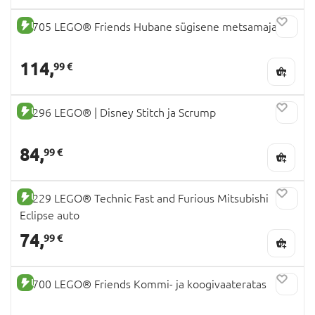
UUS TOODE
42705 LEGO® Friends Hubane sügisene metsamajake
114,
99 €
UUS TOODE
43296 LEGO® | Disney Stitch ja Scrump
84,
99 €
UUS TOODE
42229 LEGO® Technic Fast and Furious Mitsubishi
Eclipse auto
74,
99 €
UUS TOODE
42700 LEGO® Friends Kommi- ja koogivaateratas