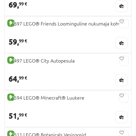
69,
99 €
UUS TOODE
42697 LEGO® Friends Loominguline nukumaja kohver
59,
99 €
UUS TOODE
60497 LEGO® City Autopesula
64,
99 €
UUS TOODE
21594 LEGO® Minecraft® Luukere
51,
99 €
UUS TOODE
11511 LEGO® Botanicals Vesiroosid