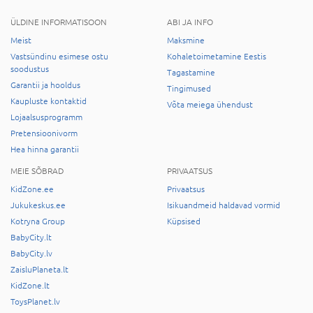
ÜLDINE INFORMATISOON
ABI JA INFO
Meist
Maksmine
Vastsündinu esimese ostu
Kohaletoimetamine Eestis
soodustus
Tagastamine
Garantii ja hooldus
Tingimused
Kaupluste kontaktid
Võta meiega ühendust
Lojaalsusprogramm
Pretensioonivorm
Hea hinna garantii
MEIE SÕBRAD
PRIVAATSUS
KidZone.ee
Privaatsus
Jukukeskus.ee
Isikuandmeid haldavad vormid
Kotryna Group
Küpsised
BabyCity.lt
BabyCity.lv
ZaisluPlaneta.lt
KidZone.lt
ToysPlanet.lv