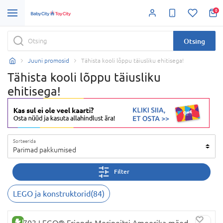
0
Otsing
Juuni promosid
Tähista kooli lõppu täiusliku ehitisega!
Tähista kooli lõppu täiusliku
ehitisega!
Sorteerida
Parimad pakkumised
Filter
LEGO ja konstruktorid
(
84
)
UUS TOODE
42703 LEGO® Friends Merineitsi Ameerika mäed