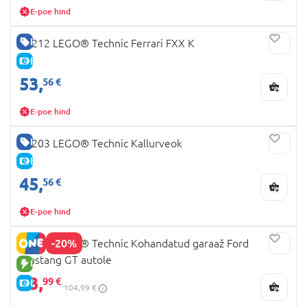
E-poe hind
HEA HIND
42212 LEGO® Technic Ferrari FXX K
E-HIND
53,
56 €
E-poe hind
HEA HIND
42203 LEGO® Technic Kallurveok
E-HIND
45,
56 €
E-poe hind
-20%
42236 LEGO® Technic Kohandatud garaaž Ford
Mustang GT autole
UUS TOODE
83,
99 €
E-HIND
104,99 €