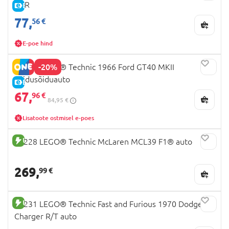
H2R
E-HIND
77,
56 €
E-poe hind
-20%
42223 LEGO® Technic 1966 Ford GT40 MKII
võidusõiduauto
E-HIND
67,
96 €
84,95 €
Lisatoote ostmisel e-poes
UUS TOODE
42228 LEGO® Technic McLaren MCL39 F1® auto
269,
99 €
UUS TOODE
42231 LEGO® Technic Fast and Furious 1970 Dodge
Charger R/T auto