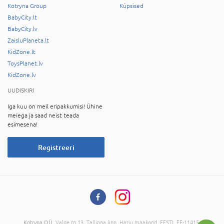
Kotryna Group
Küpsised
BabyCity.lt
BabyCity.lv
ZaisluPlaneta.lt
KidZone.lt
ToysPlanet.lv
KidZone.lv
UUDISKIRI
Iga kuu on meil eripakkumisi! Ühine
meiega ja saad neist teada
esimesena!
Registreeri
Kotryna OÜ
, Valge tn 13, Tallinna linn, Harju maakond, EESTI, EE-11415,