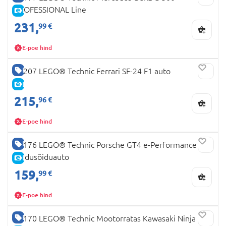
PROFESSIONAL Line
E-HIND
231,
99 €
E-poe hind
HEA HIND
42207 LEGO® Technic Ferrari SF-24 F1 auto
E-HIND
215,
96 €
E-poe hind
HEA HIND
42176 LEGO® Technic Porsche GT4 e-Performance
võidusõiduauto
E-HIND
159,
99 €
E-poe hind
HEA HIND
42170 LEGO® Technic Mootorratas Kawasaki Ninja