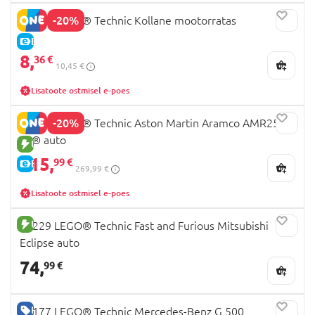
-20%
42225 LEGO® Technic Kollane mootorratas
E-HIND
8,
36 €
10,45 €
Lisatoote ostmisel e-poes
-20%
42240 LEGO® Technic Aston Martin Aramco AMR25
F1® auto
UUS TOODE
215,
99 €
E-HIND
269,99 €
Lisatoote ostmisel e-poes
UUS TOODE
42229 LEGO® Technic Fast and Furious Mitsubishi
Eclipse auto
74,
99 €
HEA HIND
42177 LEGO® Technic Mercedes-Benz G 500