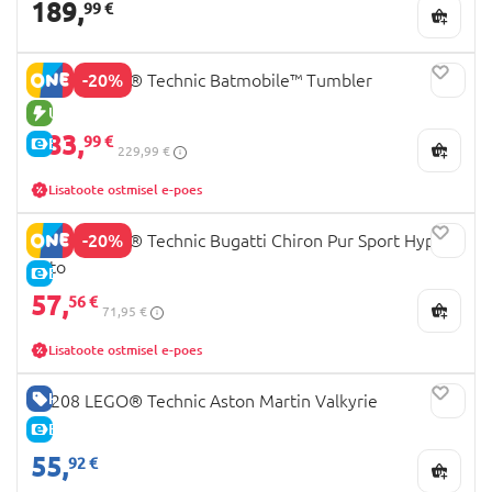
189,
99 €
-20%
42239 LEGO® Technic Batmobile™ Tumbler
UUS TOODE
183,
99 €
E-HIND
229,99 €
Lisatoote ostmisel e-poes
-20%
42222 LEGO® Technic Bugatti Chiron Pur Sport Hyper
auto
E-HIND
57,
56 €
71,95 €
Lisatoote ostmisel e-poes
HEA HIND
42208 LEGO® Technic Aston Martin Valkyrie
E-HIND
55,
92 €