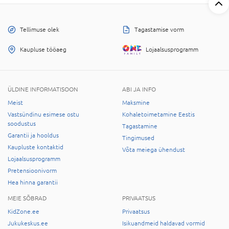
Tellimuse olek
Tagastamise vorm
Kaupluse tööaeg
Lojaalsusprogramm
ÜLDINE INFORMATISOON
ABI JA INFO
Meist
Maksmine
Vastsündinu esimese ostu
Kohaletoimetamine Eestis
soodustus
Tagastamine
Garantii ja hooldus
Tingimused
Kaupluste kontaktid
Võta meiega ühendust
Lojaalsusprogramm
Pretensioonivorm
Hea hinna garantii
MEIE SÕBRAD
PRIVAATSUS
KidZone.ee
Privaatsus
Jukukeskus.ee
Isikuandmeid haldavad vormid