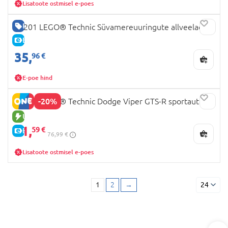
Lisatoote ostmisel e-poes
HEA HIND
42201 LEGO® Technic Süvamereuuringute allveelaev
E-HIND
35,
96 €
E-poe hind
-20%
42234 LEGO® Technic Dodge Viper GTS-R sportauto
UUS TOODE
61,
59 €
E-HIND
76,99 €
Lisatoote ostmisel e-poes
1
2
→
24