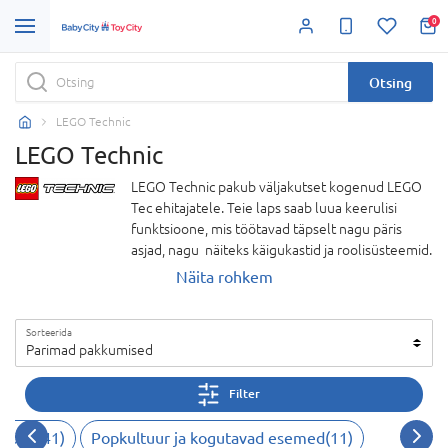
0
Otsing
LEGO Technic
LEGO Technic
LEGO Technic pakub väljakutset kogenud LEGO
Tec ehitajatele. Teie laps saab luua keerulisi
funktsioone, mis töötavad täpselt nagu päris
asjad, nagu näiteks käigukastid ja roolisüsteemid.
Need komplektid nõuavad palju kannatlikkust,
Näita rohkem
kuid tulemus pakub rahulolu. Ehitage
legendaarsest superautost, Ferrarist 1:8
Sorteerida
mõõtkavas mudel. Ülim täiendus Technic LEGO
Parimad pakkumised
mänguautomudelite kollektsiooni. Kuhu su tee
sind viib? – LEGO® Technic universum pakub
Filter
spetsiaalselt täiskasvanutele loodud mudelite
näol keerukat ehitusväljakutset. Hästi
torid
(
41
)
Popkultuur ja kogutavad esemed
(
11
)
funktsioneeriv mudel on tõelise Ferrari koopia.