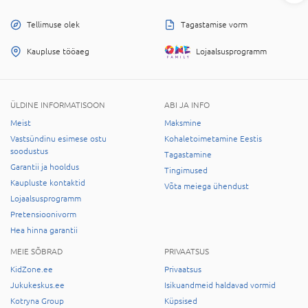
Tellimuse olek
Tagastamise vorm
Kaupluse tööaeg
Lojaalsusprogramm
ÜLDINE INFORMATISOON
ABI JA INFO
Meist
Maksmine
Vastsündinu esimese ostu
Kohaletoimetamine Eestis
soodustus
Tagastamine
Garantii ja hooldus
Tingimused
Kaupluste kontaktid
Võta meiega ühendust
Lojaalsusprogramm
Pretensioonivorm
Hea hinna garantii
MEIE SÕBRAD
PRIVAATSUS
KidZone.ee
Privaatsus
Jukukeskus.ee
Isikuandmeid haldavad vormid
Kotryna Group
Küpsised