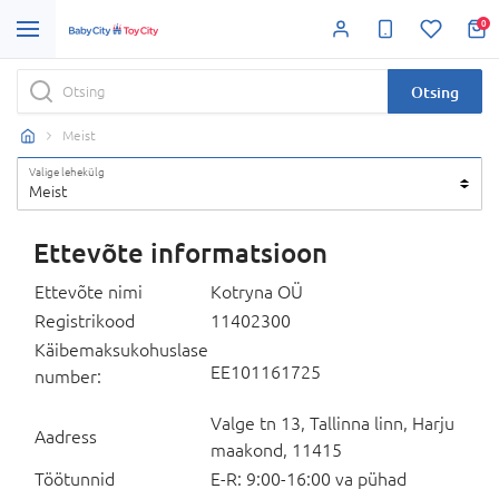
0
Otsing
Meist
Valige lehekülg
Meist
Ettevõte informatsioon
Ettevõte nimi
Kotryna OÜ
Registrikood
11402300
Käibemaksukohuslase
EE101161725
number:
Valge tn 13, Tallinna linn, Harju
Aadress
maakond, 11415
Töötunnid
E-R: 9:00-16:00 va pühad