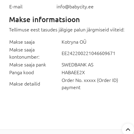
E-mail
info@babycity.ee
Makse informatsioon
Tellimuse eest tasudes jälgige palun järgmiseid viiteid:
Makse saaja
Kotryna OÜ
Makse saaja
EE242200221046609671
kontonumber:
Makse saaja pank
SWEDBANK AS
Panga kood
HABAEE2X
Order No. xxxxx (Order ID)
Makse detailid
payment