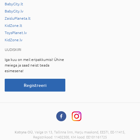
BabyCity.lt
BabyCity.lv
ZaisluPlaneta.lt
KidZone.lt
ToysPlanet.lv
KidZone.lv
UUDISKIRI
Iga kuu on meil eripakkumisi! Ühine
meiega ja saad neist teada
esimesena!
Registreeri
Kotryna OÜ
, Valge tn 13, Tallinna linn, Harju maakond, EESTI, EE-11415,
Registrikood: 11402300, KM kood: EE101161725