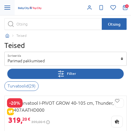
0
Otsing
Teised
Teised
Sorteerida
Parimad pakkumised
Filter
Turvatoolid
(
29
)
-20%
JOIE turvatool I-PIVOT GROW 40-105 cm, Thunder,
C2407AATHD000
ALLAHINDLUS
319,
20 €
399,00 €