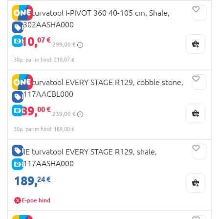
JOIE turvatool I-PIVOT 360 40-105 cm, Shale,
C2302AASHA000
HEA HIND
210,
07 €
E-HIND
299,00 €
30p. parim hind: 210,07 €
JOIE turvatool EVERY STAGE R129, cobble stone,
C2117AACBL000
HEA HIND
189,
00 €
E-HIND
239,00 €
30p. parim hind: 189,00 €
HEA HIND
JOIE turvatool EVERY STAGE R129, shale,
C2117AASHA000
E-HIND
189,
24 €
E-poe hind