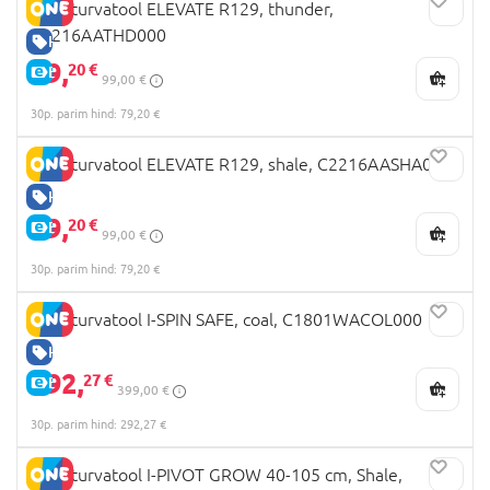
JOIE turvatool ELEVATE R129, thunder,
C2216AATHD000
HEA HIND
79,
20 €
E-HIND
99,00 €
30p. parim hind: 79,20 €
JOIE turvatool ELEVATE R129, shale, C2216AASHA000
HEA HIND
79,
20 €
E-HIND
99,00 €
30p. parim hind: 79,20 €
JOIE turvatool I-SPIN SAFE, coal, C1801WACOL000
HEA HIND
292,
27 €
E-HIND
399,00 €
30p. parim hind: 292,27 €
JOIE turvatool I-PIVOT GROW 40-105 cm, Shale,