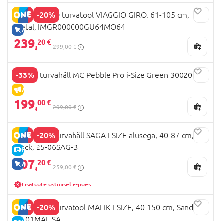
-20%
PEG PEREGO turvatool VIAGGIO GIRO, 61-105 cm,
metal, IMGR000000GU64MO64
AINULT VEEBIS
239,
20 €
299,00 €
-33%
JOOLZ turvahäll MC Pebble Pro i-Size Green 300202
ALLAHINDLUS
199,
00 €
299,00 €
-20%
ENGLEDAL turvahäll SAGA I-SIZE alusega, 40-87 cm,
Black, 25-06SAG-B
E-HIND
207,
20 €
AINULT VEEBIS
259,00 €
Lisatoote ostmisel e-poes
-20%
ENGLEDAL turvatool MALIK I-SIZE, 40-150 cm, Sand,
25-01MAL-SA