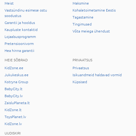
Meist
Maksmine
Vastsündinu esimese ostu
Kohaletoimetamine Eestis
soodustus
Tagastamine
Garantii ja hooldus
Tingimused
Kaupluste kontaktid
Võta meiega ühendust
Lojaalsusprogramm
Pretensioonivorm
Hea hinna garantii
MEIE SÕBRAD
PRIVAATSUS
KidZone.ee
Privaatsus
Jukukeskus.ee
Isikuandmeid haldavad vormid
Kotryna Group
Küpsised
BabyCity.lt
BabyCity.lv
ZaisluPlaneta.lt
KidZone.lt
ToysPlanet.lv
KidZone.lv
UUDISKIRI