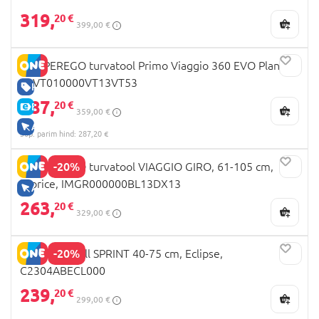
319,
20 €
399,00 €
PEG PEREGO turvatool Primo Viaggio 360 EVO Planet,
IMVT010000VT13VT53
HEA HIND
287,
20 €
E-HIND
359,00 €
AINULT VEEBIS
30p. parim hind: 287,20 €
-20%
PEG PEREGO turvatool VIAGGIO GIRO, 61-105 cm,
licorice, IMGR000000BL13DX13
AINULT VEEBIS
263,
20 €
329,00 €
-20%
JOIE turvahäll SPRINT 40-75 cm, Eclipse,
C2304ABECL000
239,
20 €
299,00 €