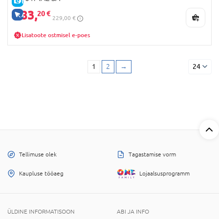
E-HIND
183,
20 €
AINULT VEEBIS
229,00 €
Lisatoote ostmisel e-poes
1
2
→
24
Tellimuse olek
Tagastamise vorm
Kaupluse tööaeg
Lojaalsusprogramm
ÜLDINE INFORMATISOON
ABI JA INFO