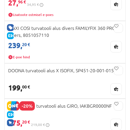
27,
96 €
34,95 €
Lisatoote ostmisel e-poes
HEA HIND
MAXI COSI turvatooli alus divers FAMILYFIX 360 PRO,
divers, 8051057110
E-HIND
239,
20 €
E-poe hind
DOONA turvatooli alus X ISOFIX, SP451-20-001-015
199,
00 €
-20%
PEG PEREGO turvatooli alus GIRO, IAKBGR0000NF
E-HIND
175,
20 €
AINULT VEEBIS
219,00 €