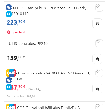
HEA HIND
MAXI COSI FamilyFix 360 turvatooli alus Black,
8043010110
E-HIND
223,
20 €
E-poe hind
TUTIS isofix alus, PP210
139,
00 €
BRITAX turvatooli alus VARIO BASE 5Z Diamond,
2000038293
HEA HIND
287,
20 €
E-HIND
359,00 €
30p. parim hind: 287,20 €
MAXI COSI Turvatooli-hälli alus FamilyFix 3