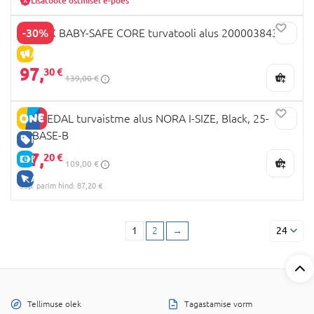
Lisatoote ostmisel e-poes
-30%
BRITAX BABY-SAFE CORE turvatooli alus 2000038436
ALLAHINDLUS
97,
30 €
139,00 €
ENGLEDAL turvaistme alus NORA I-SIZE, Black, 25-
04BASE-B
HEA HIND
87,
20 €
E-HIND
109,00 €
AINULT VEEBIS
30p. parim hind: 87,20 €
1
2
→
24
Tellimuse olek
Tagastamise vorm