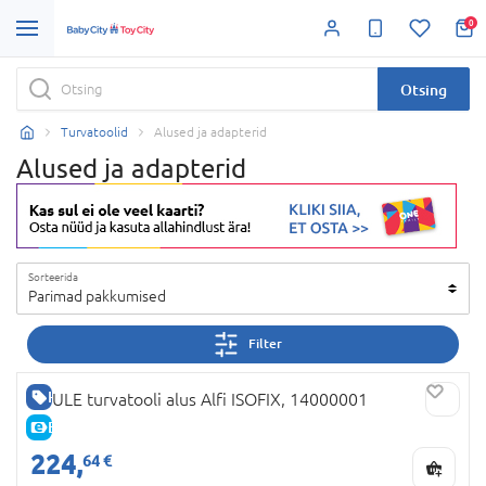
0
Otsing
Turvatoolid
Alused ja adapterid
Alused ja adapterid
Sorteerida
Parimad pakkumised
Filter
HEA HIND
THULE turvatooli alus Alfi ISOFIX, 14000001
E-HIND
224,
64 €