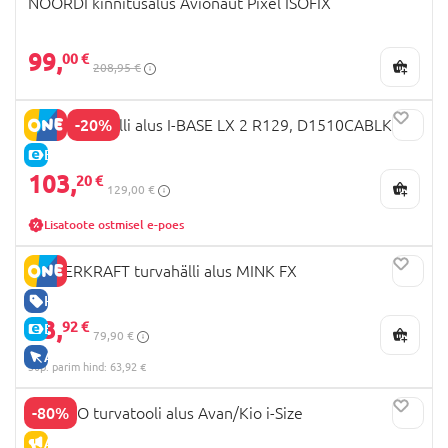
NOORDI kinnitusalus Avionaut Pixel ISOFIX
99,
00 €
208,95 €
-20%
JOIE turvahälli alus I-BASE LX 2 R129, D1510CABLK000
E-HIND
103,
20 €
129,00 €
Lisatoote ostmisel e-poes
KINDERKRAFT turvahälli alus MINK FX
HEA HIND
63,
92 €
E-HIND
79,90 €
AINULT VEEBIS
30p. parim hind: 63,92 €
-80%
RECARO turvatooli alus Avan/Kio i-Size
ALLAHINDLUS