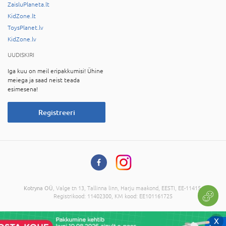
ZaisluPlaneta.lt
KidZone.lt
ToysPlanet.lv
KidZone.lv
UUDISKIRI
Iga kuu on meil eripakkumisi! Ühine
meiega ja saad neist teada
esimesena!
Registreeri
Kotryna OÜ
, Valge tn 13, Tallinna linn, Harju maakond, EESTI, EE-11415,
Registrikood: 11402300, KM kood: EE101161725
© 2026 Kõik õigused on reserveeritud. Informatsiooni kopeerimine ilma
X
administratsiooni nõusolekuta on keelatud