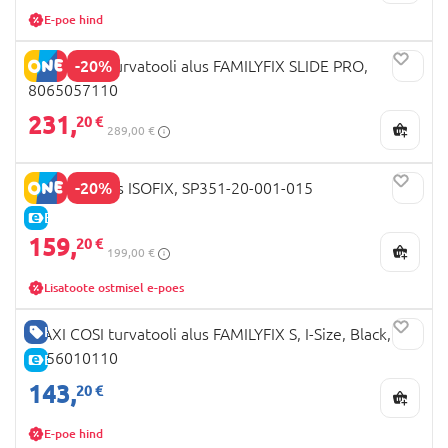
E-poe hind
-20%
MAXI COSI turvatooli alus FAMILYFIX SLIDE PRO,
8065057110
231,
20 €
289,00 €
-20%
DOONA I alus ISOFIX, SP351-20-001-015
E-HIND
159,
20 €
199,00 €
Lisatoote ostmisel e-poes
HEA HIND
MAXI COSI turvatooli alus FAMILYFIX S, I-Size, Black,
8056010110
E-HIND
143,
20 €
E-poe hind