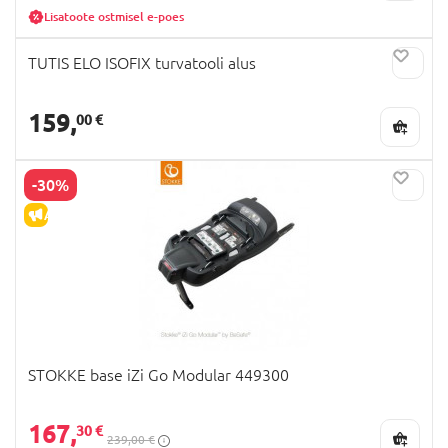
Lisatoote ostmisel e-poes
TUTIS ELO ISOFIX turvatooli alus
159,
00 €
-30%
ALLAHINDLUS
STOKKE base iZi Go Modular 449300
167,
30 €
239,00 €