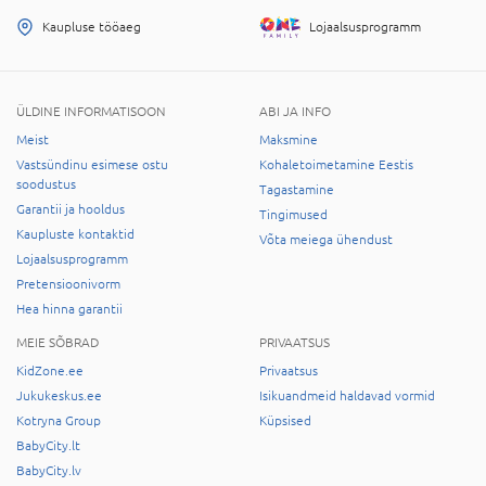
Kaupluse tööaeg
Lojaalsusprogramm
ÜLDINE INFORMATISOON
ABI JA INFO
Meist
Maksmine
Vastsündinu esimese ostu
Kohaletoimetamine Eestis
soodustus
Tagastamine
Garantii ja hooldus
Tingimused
Kaupluste kontaktid
Võta meiega ühendust
Lojaalsusprogramm
Pretensioonivorm
Hea hinna garantii
MEIE SÕBRAD
PRIVAATSUS
KidZone.ee
Privaatsus
Jukukeskus.ee
Isikuandmeid haldavad vormid
Kotryna Group
Küpsised
BabyCity.lt
BabyCity.lv