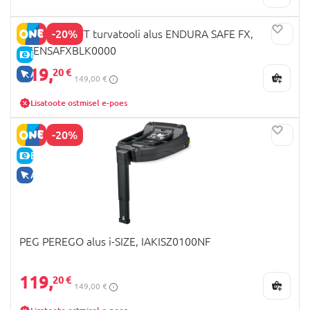
-20%
KINDERKRAFT turvatooli alus ENDURA SAFE FX,
KCENSAFXBLK0000
E-HIND
119,
20 €
AINULT VEEBIS
149,00 €
Lisatoote ostmisel e-poes
-20%
E-HIND
AINULT VEEBIS
PEG PEREGO alus i-SIZE, IAKISZ0100NF
119,
20 €
149,00 €