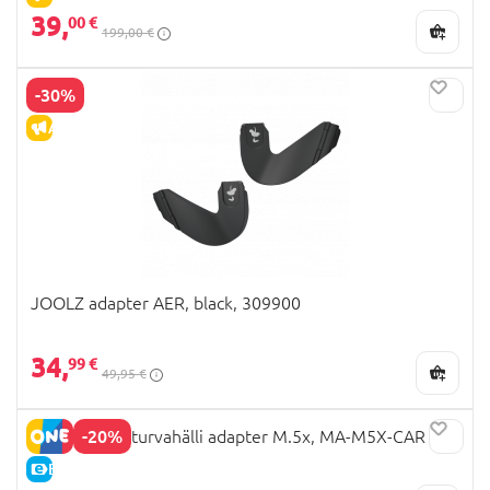
39,
00 €
199,00 €
-30%
ALLAHINDLUS
JOOLZ adapter AER, black, 309900
34,
99 €
49,95 €
-20%
MAST SWISS turvahälli adapter M.5x, MA-M5X-CAR
E-HIND