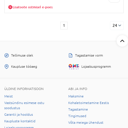
Lisatoote ostmisel e-poes
1
24
Tellimuse olek
Tagastamise vorm
Kaupluse tööaeg
Lojaalsusprogramm
ÜLDINE INFORMATISOON
ABI JA INFO
Meist
Maksmine
Vastsündinu esimese ostu
Kohaletoimetamine Eestis
soodustus
Tagastamine
Garantii ja hooldus
Tingimused
Kaupluste kontaktid
Võta meiega ühendust
Lojaalsusprogramm