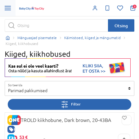
0
Otsing
Mänguasjad pisematele
Käimistoed, kiiged ja mängumatid
Kiiged, kiikhobused
Kiiged, kiikhobused
Sorteerida
Parimad pakkumised
Filter
BABYTROLD kiikhobune, Dark brown, 20-43BA
HEA HIND
50,
53 €
E-HIND