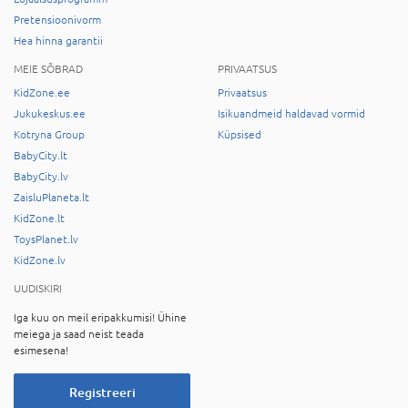
Pretensioonivorm
Hea hinna garantii
MEIE SÕBRAD
PRIVAATSUS
KidZone.ee
Privaatsus
Jukukeskus.ee
Isikuandmeid haldavad vormid
Kotryna Group
Küpsised
BabyCity.lt
BabyCity.lv
ZaisluPlaneta.lt
KidZone.lt
ToysPlanet.lv
KidZone.lv
UUDISKIRI
Iga kuu on meil eripakkumisi! Ühine
meiega ja saad neist teada
esimesena!
Registreeri