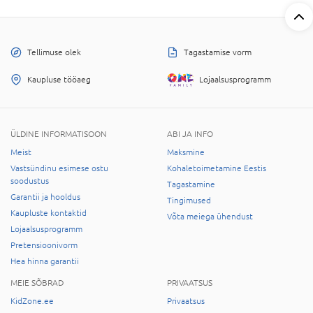
Tellimuse olek
Tagastamise vorm
Kaupluse tööaeg
Lojaalsusprogramm
ÜLDINE INFORMATISOON
ABI JA INFO
Meist
Maksmine
Vastsündinu esimese ostu
Kohaletoimetamine Eestis
soodustus
Tagastamine
Garantii ja hooldus
Tingimused
Kaupluste kontaktid
Võta meiega ühendust
Lojaalsusprogramm
Pretensioonivorm
Hea hinna garantii
MEIE SÕBRAD
PRIVAATSUS
KidZone.ee
Privaatsus