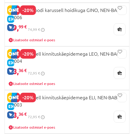
-20%
NENO võrevoodi karussell hoidikuga GINO, NEN-BAB-
ZB006
E-HIND
59,
99 €
AINULT VEEBIS
74,99 €
Lisatoote ostmisel e-poes
-20%
NENO karussell kinnituskäepidemega LEO, NEN-BAB-
ZB004
E-HIND
58,
36 €
AINULT VEEBIS
72,95 €
Lisatoote ostmisel e-poes
-20%
NENO karussell kinnituskäepidemega ELI, NEN-BAB-
ZB003
E-HIND
58,
36 €
AINULT VEEBIS
72,95 €
Lisatoote ostmisel e-poes