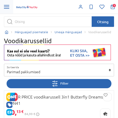
0
Otsing
Mänguasjad pisematele
Uneaja mänguasjad
Voodikarussellid
Voodikarussellid
Sorteerida
Parimad pakkumised
Filter
FISHER PRICE voodikarussell 3in1 Butterfly Dreams,
CDN41
HEA HIND
60,
13 €
E-HIND
84,99 €