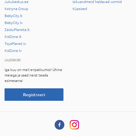
Jukukeskus.ee
Isikuandmeid haldavad vormid
Kotryna Group
Küpsised
BabyCity.lt
BabyCity.lv
ZaisluPlaneta.lt
KidZone.lt
ToysPlanet.lv
KidZone.lv
UUDISKIRI
Iga kuu on meil eripakkumisi! Ühine
meiega ja saad neist teada
esimesena!
Registreeri