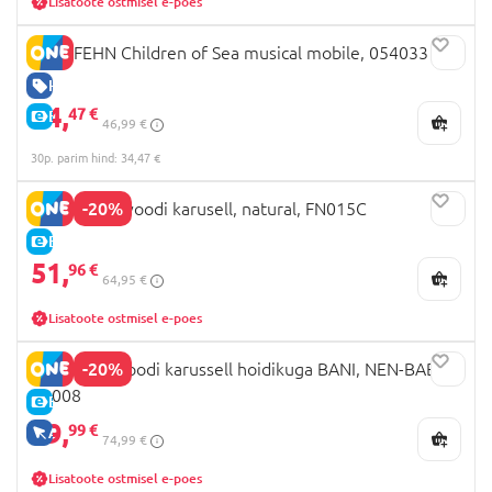
Lisatoote ostmisel e-poes
BABYFEHN Children of Sea musical mobile, 054033
HEA HIND
34,
47 €
E-HIND
46,99 €
30p. parim hind: 34,47 €
-20%
SnuzMobile voodi karusell, natural, FN015C
E-HIND
51,
96 €
64,95 €
Lisatoote ostmisel e-poes
-20%
NENO võrevoodi karussell hoidikuga BANI, NEN-BAB-
ZB008
E-HIND
59,
99 €
AINULT VEEBIS
74,99 €
Lisatoote ostmisel e-poes