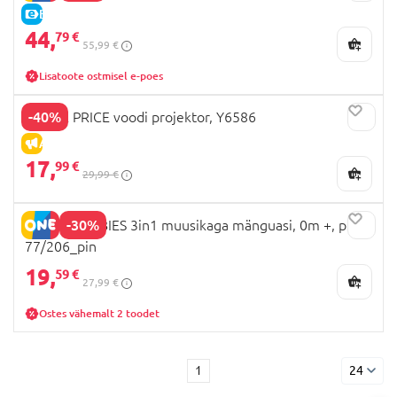
E-HIND
44,
79 €
55,99 €
Lisatoote ostmisel e-poes
-40%
FISHER PRICE voodi projektor, Y6586
ALLAHINDLUS
17,
99 €
29,99 €
-30%
CANPOL BABIES 3in1 muusikaga mänguasi, 0m +, pink,
77/206_pin
19,
59 €
27,99 €
Ostes vähemalt 2 toodet
1
24