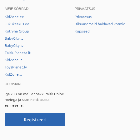
MEIE SÕBRAD
PRIVAATSUS
KidZone.ee
Privaatsus
Jukukeskus.ee
Isikuandmeid haldavad vormid
Kotryna Group
Küpsised
BabyCity.lt
BabyCity.lv
ZaisluPlaneta.lt
KidZone.lt
ToysPlanet.lv
KidZone.lv
UUDISKIRI
Iga kuu on meil eripakkumisi! Ühine
meiega ja saad neist teada
esimesena!
Registreeri