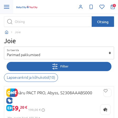
0
Otsing
Joie
Joie
Sorteerida
Parimad pakkumised
Filter
Lapsevankrid ja kõhukotid
(
10
)
JOIE käru PACT PRO, Abyss, S2308AAABS000
HEA HIND
159,
20 €
E-HIND
199,00 €
30p. parim hind: 159,20 €