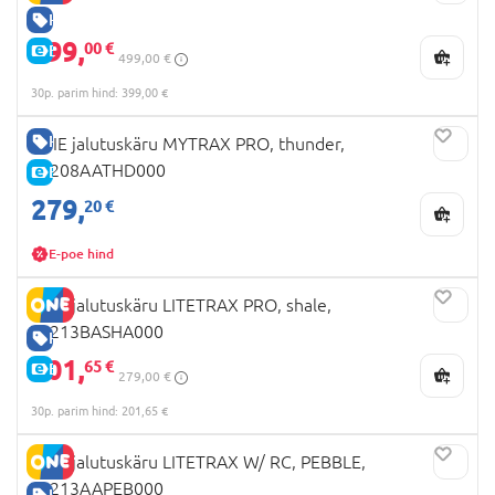
HEA HIND
399,
00 €
E-HIND
499,00 €
30p. parim hind: 399,00 €
HEA HIND
JOIE jalutuskäru MYTRAX PRO, thunder,
S2208AATHD000
E-HIND
279,
20 €
E-poe hind
JOIE jalutuskäru LITETRAX PRO, shale,
S2213BASHA000
HEA HIND
201,
65 €
E-HIND
279,00 €
30p. parim hind: 201,65 €
JOIE jalutuskäru LITETRAX W/ RC, PEBBLE,
S2213AAPEB000
HEA HIND