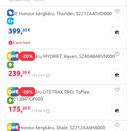
HEA HIND
JOIE Honour kergkäru, Thunder, S2212AATHD000
E-HIND
399,
20 €
E-poe hind
-20%
JOIE jalutuskäru MYDRIFT, Raven, S2404BARVN000
UUS TOODE
239,
20 €
299,00 €
-20%
JOIE jalutuskäru LITETRAX PRO, Toffee,
S2213BATOF000
UUS TOODE
175,
20 €
219,00 €
JOIE Honour kergkäru, Shale, S2212AASHA000