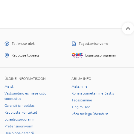
Tellimuse olek
Tagastamise vorm
Kaupluse tööaeg
Lojaalsusprogramm
ÜLDINE INFORMATISOON
ABI JA INFO
Meist
Maksmine
Vastsündinu esimese ostu
Kohaletoimetamine Eestis
soodustus
Tagastamine
Garantii ja hooldus
Tingimused
Kaupluste kontaktid
Võta meiega ühendust
Lojaalsusprogramm
Pretensioonivorm
Hea hinna garantii