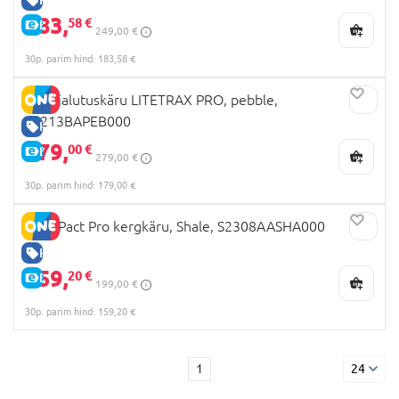
183,
58 €
E-HIND
249,00 €
30p. parim hind: 183,58 €
JOIE jalutuskäru LITETRAX PRO, pebble,
S2213BAPEB000
HEA HIND
179,
00 €
E-HIND
279,00 €
30p. parim hind: 179,00 €
JOIE Pact Pro kergkäru, Shale, S2308AASHA000
HEA HIND
159,
20 €
E-HIND
199,00 €
30p. parim hind: 159,20 €
1
24