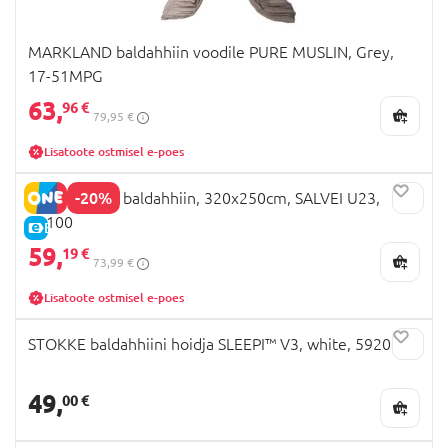
MARKLAND baldahhiin voodile PURE MUSLIN, Grey,
17-51MPG
63,
96 €
79,95 €
Lisatoote ostmisel e-poes
-20%
MILLI Rippuv baldahhiin, 320x250cm, SALVEI U23,
80100
E-HIND
59,
19 €
73,99 €
Lisatoote ostmisel e-poes
STOKKE baldahhiini hoidja SLEEPI™ V3, white, 592002
49,
00 €