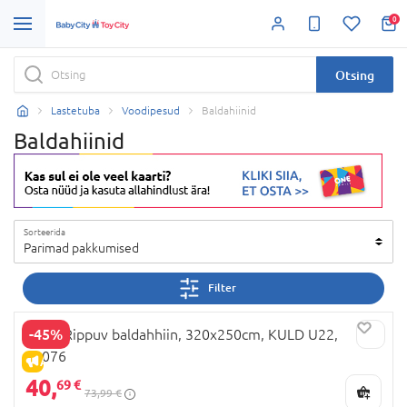
0
Otsing
Lastetuba
Voodipesud
Baldahiinid
Baldahiinid
Sorteerida
Parimad pakkumised
Filter
-45%
MILLI Rippuv baldahhiin, 320x250cm, KULD U22,
80076
ALLAHINDLUS
40,
69 €
73,99 €