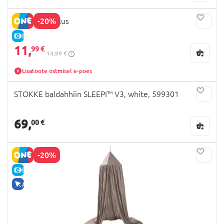
-20%
Baldahhiini alus
E-HIND
11,
99 €
14,99 €
Lisatoote ostmisel e-poes
STOKKE baldahhiin SLEEPI™ V3, white, 599301
69,
00 €
-20%
E-HIND
AINULT VEEBIS