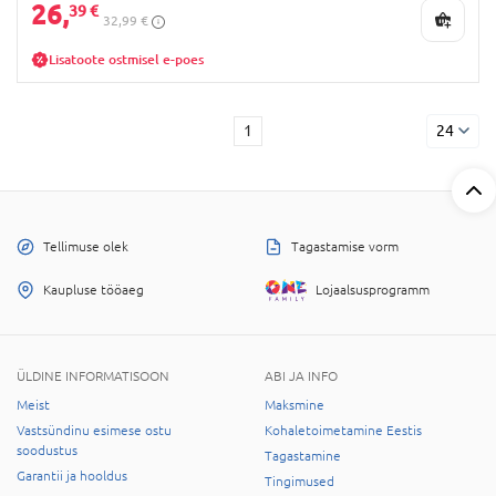
26,
39 €
32,99 €
Lisatoote ostmisel e-poes
1
24
Tellimuse olek
Tagastamise vorm
Kaupluse tööaeg
Lojaalsusprogramm
ÜLDINE INFORMATISOON
ABI JA INFO
Meist
Maksmine
Vastsündinu esimese ostu
Kohaletoimetamine Eestis
soodustus
Tagastamine
Garantii ja hooldus
Tingimused