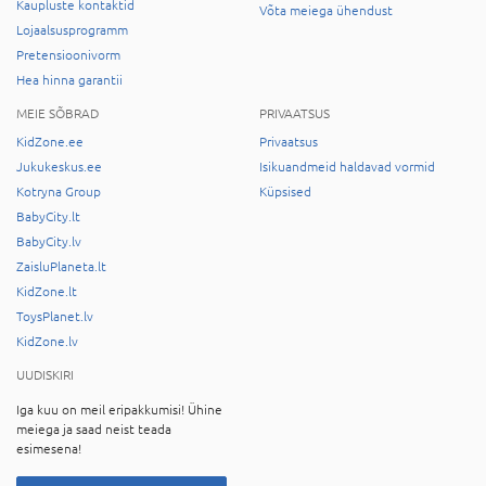
Kaupluste kontaktid
Võta meiega ühendust
Lojaalsusprogramm
Pretensioonivorm
Hea hinna garantii
MEIE SÕBRAD
PRIVAATSUS
KidZone.ee
Privaatsus
Jukukeskus.ee
Isikuandmeid haldavad vormid
Kotryna Group
Küpsised
BabyCity.lt
BabyCity.lv
ZaisluPlaneta.lt
KidZone.lt
ToysPlanet.lv
KidZone.lv
UUDISKIRI
Iga kuu on meil eripakkumisi! Ühine
meiega ja saad neist teada
esimesena!