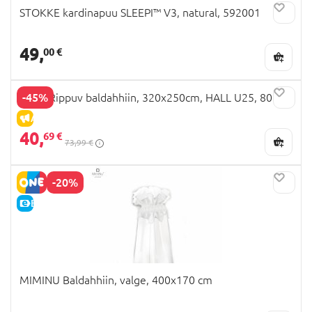
STOKKE kardinapuu SLEEPI™ V3, natural, 592001
49,
00 €
-45%
MILLI Rippuv baldahhiin, 320x250cm, HALL U25, 80124
ALLAHINDLUS
40,
69 €
73,99 €
-20%
E-HIND
MIMINU Baldahhiin, valge, 400x170 cm