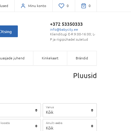
lused
Minu konto
0
0
+372 53350333
info@babycity.ee
Otsing
Klienditugi E-R 9:00-16:00; L-
P ja riigipühadel suletud
uasjade juhend
Kinkekaart
Brändid
Pluusid
Vanus
Kõik
 koostis
Ainult veebis
Kõik