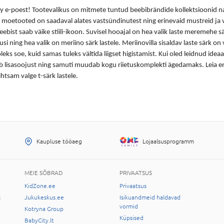
ty e-poest! Tootevalikus on mitmete tuntud beebibrändide kollektsioonid na
moetooted on saadaval alates vastsündinutest ning erinevaid mustreid ja vä
ebist saab väike stiili-ikoon. Suvisel hooajal on hea valik
laste meremehe s
usi ning hea valik on
meriino särk lastele
. Meriinovilla sisaldav
laste särk
on v
oleks soe, kuid samas tuleks vältida liigset higistamist. Kui oled leidnud idea
b lisasoojust ning samuti muudab kogu riietuskomplekti ägedamaks. Leia end
 lihtsam
valge t-särk lastele.
Kaupluse tööaeg
Lojaalsusprogramm
MEIE SÕBRAD
PRIVAATSUS
KidZone.ee
Privaatsus
s
Jukukeskus.ee
Isikuandmeid haldavad
vormid
Kotryna Group
Küpsised
BabyCity.lt