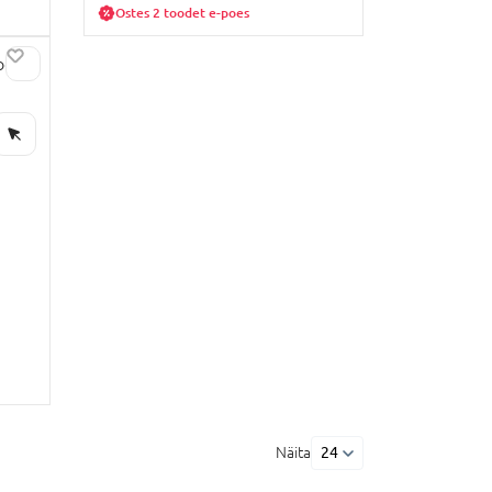
Ostes 2 toodet e-poes
oosa,
Näita
24