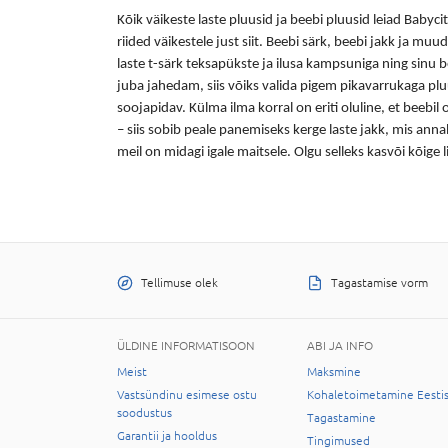
Kõik väikeste
laste pluusid
ja
beebi pluusid
leiad Babyci
riided väikestele just siit
. Beebi särk, beebi jakk
ja muud 
laste t-särk
teksapükste ja ilusa kampsuniga ning sinu be
juba jahedam, siis võiks valida pigem pikavarrukaga plu
soojapidav. Külma ilma korral on eriti oluline, et beebil 
– siis sobib peale panemiseks kerge
laste jakk
, mis anna
meil on midagi igale maitsele. Olgu selleks kasvõi kõige
Tellimuse olek
Tagastamise vorm
ÜLDINE INFORMATISOON
ABI JA INFO
Meist
Maksmine
Vastsündinu esimese ostu
Kohaletoimetamine Eesti
soodustus
Tagastamine
Garantii ja hooldus
Tingimused