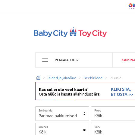
KAMPA
PEAKATALOOG
Riided ja jalanõud
Beebiriided
Pluusid
Sorteerida
Poed
Parimad pakkumised
Kõik
Suurus
Värv
Kõik
Kõik