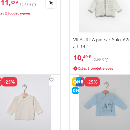
11,
62 €
15,49 €
tes 2 toodet e-poes
VILAURITA pintsak Solo, 62
art 142
10,
49 €
13,99 €
Ostes 2 toodet e-poes
-25%
-25%
HIND
E-HIND