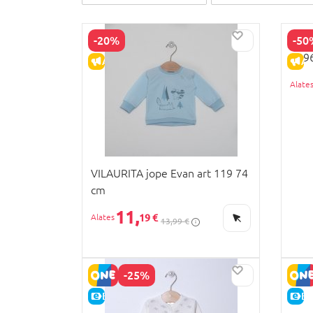
-20%
-50
MOTH
YB9
ALLAHINDLUS
AL
VILAURITA jope Evan art 119 74
cm
11,
19 €
13,99 €
-25%
LORI
E-HIND
E-