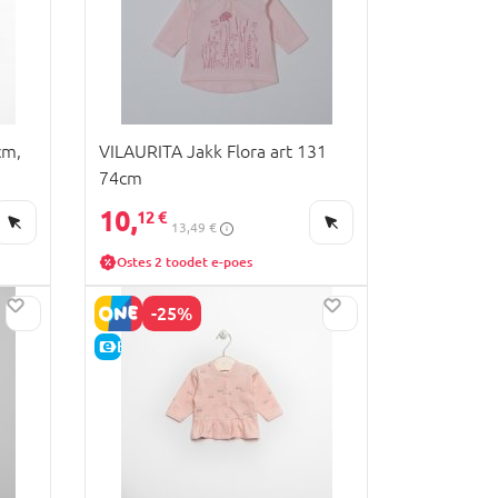
cm,
VILAURITA Jakk Flora art 131
74cm
10,
12 €
13,49 €
Ostes 2 toodet e-poes
-25%
E-HIND