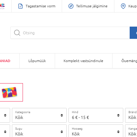
Tagastamise vorm
Tellimuse jälgimine
Kaup
ANIAD
Lõpumüük
Komplekt vastsündinule
Õuemäng
Kategooria
Hind
Bränd
Kõik
6
€
-
15
€
Kõik
Sugu
Hooaeg
Kanga
Kõik
Kõik
Kõik