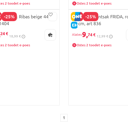
tes 2 toodet e-poes
Ostes 2 toodet e-poes
-25%
-25%
TA t-särk Ribas beige 44
VILAURITA pintsak FRIDA, r
1404
74 cm, art 836
HIND
E-HIND
,
9,
24 €
74 €
18,99 €
12,99 €
tes 2 toodet e-poes
Ostes 2 toodet e-poes
1