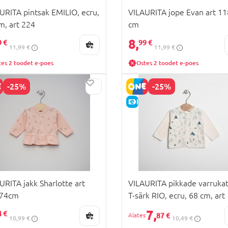
URITA pintsak EMILIO, ecru,
VILAURITA jope Evan art 11
m, art 224
cm
8,
9 €
99 €
11,99 €
11,99 €
tes 2 toodet e-poes
Ostes 2 toodet e-poes
-25%
-25%
HIND
E-HIND
URITA jakk Sharlotte art
VILAURITA pikkade varruka
 74cm
T-särk RIO, ecru, 68 cm, art
7,
4 €
87 €
10,99 €
10,49 €