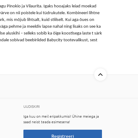
gu Pinokio ja Vilaurita. Igaks hooajaks leiad moekad
rve on nii poistele kui tüdrukutele. Kombineeri lihtne
ärk
, mis mõjub lihtsalt, kuid stiilselt. Kui aga õues on
äga pehme ja meeldiv lapse nahal ning lisaks on see ka
alse aluskihi – selleks sobib ka õige koostisega
laste t särk
ale sobivad beebiriided Babycity tootevalikust, sest
UUDISKIRI
Iga kuu on meil eripakkumisi! Ühine meiega ja
saad neist teada esimesena!
Registreeri