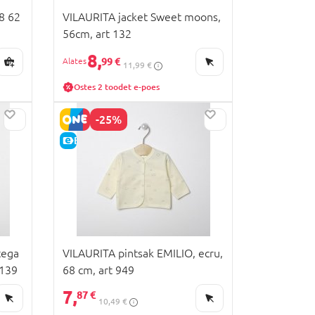
8 62
VILAURITA jacket Sweet moons,
56cm, art 132
8,
99 €
11,99 €
Ostes 2 toodet e-poes
-25%
E-HIND
tega
VILAURITA pintsak EMILIO, ecru,
 139
68 cm, art 949
7,
87 €
10,49 €