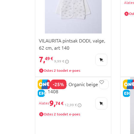
Os
VILAURITA pintsak DODI, valge,
62 cm, art 140
7,
49 €
9,99 €
Ostes 2 toodet e-poes
-25%
LORITA t-särk Organic beige 44
cm. 1408
E-HIND
E-
9,
74 €
12,99 €
Ostes 2 toodet e-poes