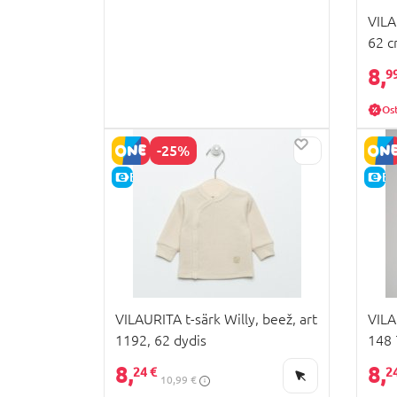
VILA
62 c
8,
9
Os
-25%
E-HIND
E-
VILAURITA t-särk Willy, beež, art
VILA
1192, 62 dydis
148
8,
8,
24 €
2
10,99 €