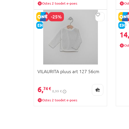
Ostes 2 toodet e-poes
Os
-25%
LORI
cm. 
E-HIND
E-
14
Os
VILAURITA pluus art 127 56cm
6,
74 €
8,99 €
Ostes 2 toodet e-poes