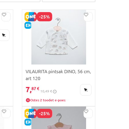
-25%
E-HIND
VILAURITA pintsak DINO, 56 cm,
art 120
7,
87 €
10,49 €
Ostes 2 toodet e-poes
-25%
E-HIND