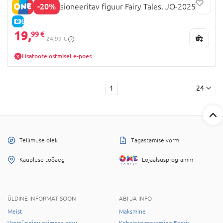
-20%
Q.KID kollektsioneeritav figuur Fairy Tales, JO-2025023
E-HIND
19,
99 €
24,99 €
Lisatoote ostmisel e-poes
1
24
Tellimuse olek
Tagastamise vorm
Kaupluse tööaeg
Lojaalsusprogramm
ÜLDINE INFORMATISOON
ABI JA INFO
Meist
Maksmine
Vastsündinu esimese ostu
Kohaletoimetamine Eestis