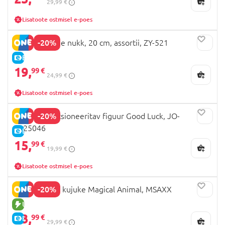
29,99 €
Lisatoote ostmisel e-poes
-20%
PIDOO pehme nukk, 20 cm, assortii, ZY-521
E-HIND
19,
99 €
24,99 €
Lisatoote ostmisel e-poes
-20%
Q.KID kollektsioneeritav figuur Good Luck, JO-
2025046
E-HIND
15,
99 €
19,99 €
Lisatoote ostmisel e-poes
-20%
SURI plüüsist kujuke Magical Animal, MSAXX
UUS TOODE
23,
99 €
E-HIND
29,99 €