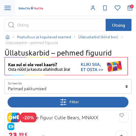
0
Otsing
Popkultuur ja kogutavad esemed
Üllatuskarbid (blind box)
Üllatuskarbid – pehmed figuurid
Üllatuskarbid – pehmed figuurid
Sorteerida
Parimad pakkumised
Filter
-20%
NANCI pehme figuur Cutie Bears, MNAXX
E-HIND
23,
99 €