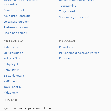
soodustus
Tagastamine
Garantii ja hooldus
Tingimused
Kaupluste kontaktid
Võta meiega ühendust
Lojaalsusprogramm
Pretensioonivorm
Hea hinna garantii
MEIE SÕBRAD
PRIVAATSUS
KidZone.ee
Privaatsus
Jukukeskus.ee
Isikuandmeid haldavad vormid
Kotryna Group
Küpsised
BabyCity.lt
BabyCity.lv
ZaisluPlaneta.lt
KidZone.lt
ToysPlanet.lv
KidZone.lv
UUDISKIRI
Iga kuu on meil eripakkumisi! Ühine