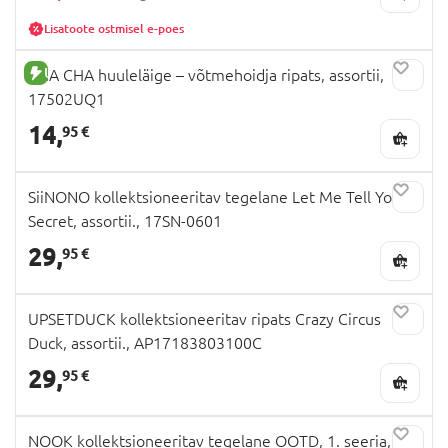
Lisatoote ostmisel e-poes
UUS TOODE
CHA CHA huuleläige – võtmehoidja ripats, assortii,
17502UQ1
14,
95 €
SiiNONO kollektsioneeritav tegelane Let Me Tell You A
Secret, assortii., 17SN-0601
29,
95 €
UPSETDUCK kollektsioneeritav ripats Crazy Circus
Duck, assortii., AP17183803100C
29,
95 €
NOOK kollektsioneeritav tegelane OOTD, 1. seeria,