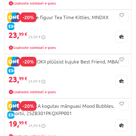
Lisatoote ostmisel e-poes
-20%
NANCI pehme figuur Tea Time Kitties, MNDXX
E-HIND
23,
99 €
29,99 €
Lisatoote ostmisel e-poes
-20%
CREAM & COOKII plüüsist kujuke Best Friend, MBAXX
E-HIND
23,
99 €
29,99 €
Lisatoote ostmisel e-poes
-20%
POUKAPOUKA kogutav mänguasi Mood Bubbles,
assortii, 25ZB301PKQXPP001
E-HIND
19,
99 €
24,99 €