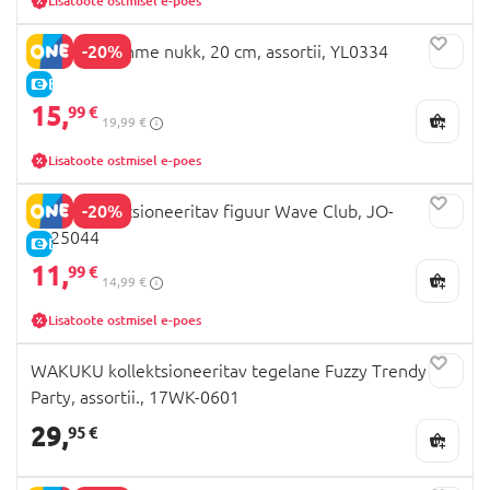
Lisatoote ostmisel e-poes
-20%
MIYOO 2 pehme nukk, 20 cm, assortii, YL0334
E-HIND
15,
99 €
19,99 €
Lisatoote ostmisel e-poes
-20%
Q.KID kollektsioneeritav figuur Wave Club, JO-
2025044
E-HIND
11,
99 €
14,99 €
Lisatoote ostmisel e-poes
WAKUKU kollektsioneeritav tegelane Fuzzy Trendy Fun
Party, assortii., 17WK-0601
29,
95 €