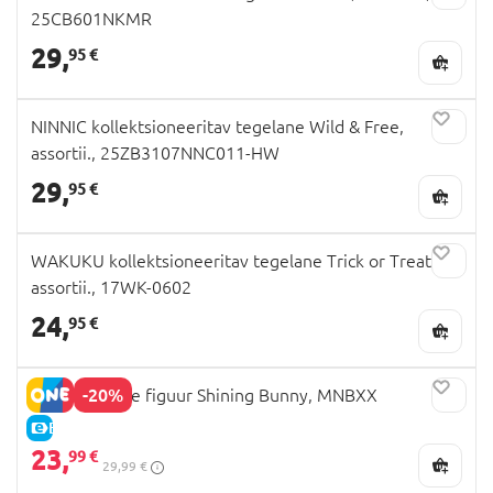
25CB601NKMR
29,
95 €
NINNIC kollektsioneeritav tegelane Wild & Free,
assortii., 25ZB3107NNC011-HW
29,
95 €
WAKUKU kollektsioneeritav tegelane Trick or Treats,
assortii., 17WK-0602
24,
95 €
-20%
NANCI pehme figuur Shining Bunny, MNBXX
E-HIND
23,
99 €
29,99 €