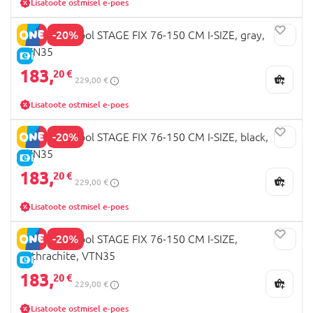
Lisatoote ostmisel e-poes
-20%
MILLI turvatool STAGE FIX 76-150 CM I-SIZE, gray,
VTN35
E-HIND
183,
20 €
229,00 €
Lisatoote ostmisel e-poes
-20%
MILLI turvatool STAGE FIX 76-150 CM I-SIZE, black,
VTN35
E-HIND
183,
20 €
229,00 €
Lisatoote ostmisel e-poes
-20%
MILLI turvatool STAGE FIX 76-150 CM I-SIZE,
anthrachite, VTN35
E-HIND
183,
20 €
229,00 €
Lisatoote ostmisel e-poes