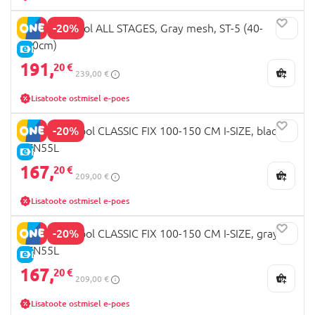
-20%
MILLI Autotool ALL STAGES, Gray mesh, ST-5 (40-
150cm)
E-HIND
191,
20 €
239,00 €
Lisatoote ostmisel e-poes
-20%
MILLI turvatool CLASSIC FIX 100-150 CM I-SIZE, black,
VTN55L
E-HIND
167,
20 €
209,00 €
Lisatoote ostmisel e-poes
-20%
MILLI turvatool CLASSIC FIX 100-150 CM I-SIZE, gray,
VTN55L
E-HIND
167,
20 €
209,00 €
Lisatoote ostmisel e-poes