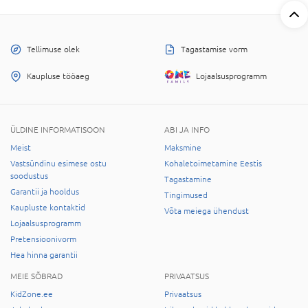
Tellimuse olek
Tagastamise vorm
Kaupluse tööaeg
Lojaalsusprogramm
ÜLDINE INFORMATISOON
ABI JA INFO
Meist
Maksmine
Vastsündinu esimese ostu
Kohaletoimetamine Eestis
soodustus
Tagastamine
Garantii ja hooldus
Tingimused
Kaupluste kontaktid
Võta meiega ühendust
Lojaalsusprogramm
Pretensioonivorm
Hea hinna garantii
MEIE SÕBRAD
PRIVAATSUS
KidZone.ee
Privaatsus