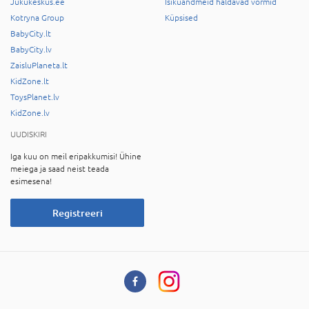
Jukukeskus.ee
Isikuandmeid haldavad vormid
Kotryna Group
Küpsised
BabyCity.lt
BabyCity.lv
ZaisluPlaneta.lt
KidZone.lt
ToysPlanet.lv
KidZone.lv
UUDISKIRI
Iga kuu on meil eripakkumisi! Ühine
meiega ja saad neist teada
esimesena!
Registreeri