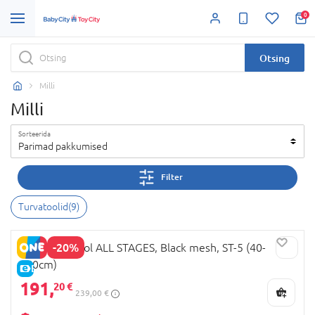
0
Otsing
Milli
Milli
Sorteerida
Parimad pakkumised
Filter
Turvatoolid
(
9
)
-20%
MILLI Autotool ALL STAGES, Black mesh, ST-5 (40-
150cm)
E-HIND
191,
20 €
239,00 €