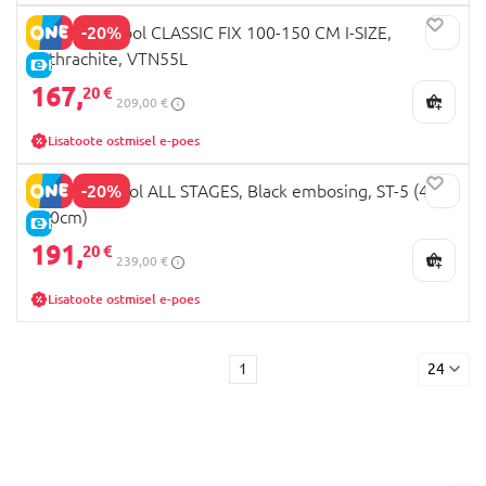
-20%
MILLI turvatool CLASSIC FIX 100-150 CM I-SIZE,
anthrachite, VTN55L
E-HIND
167,
20 €
209,00 €
Lisatoote ostmisel e-poes
-20%
MILLI Autotool ALL STAGES, Black embosing, ST-5 (40-
150cm)
E-HIND
191,
20 €
239,00 €
Lisatoote ostmisel e-poes
1
24