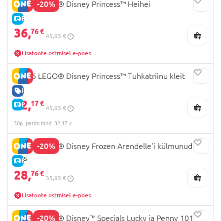
-20%
43272 LEGO® Disney Princess™ Heihei
E-HIND
36,
76 €
45,95 €
Lisatoote ostmisel e-poes
43266 LEGO® Disney Princess™ Tuhkatriinu kleit
HEA HIND
32,
17 €
E-HIND
45,95 €
30p. parim hind: 32,17 €
-20%
43265 LEGO® Disney Frozen Arendelle'i külmunud
loss
E-HIND
28,
76 €
35,95 €
Lisatoote ostmisel e-poes
-20%
43271 LEGO® Disney™ Specials Lucky ja Penny 101