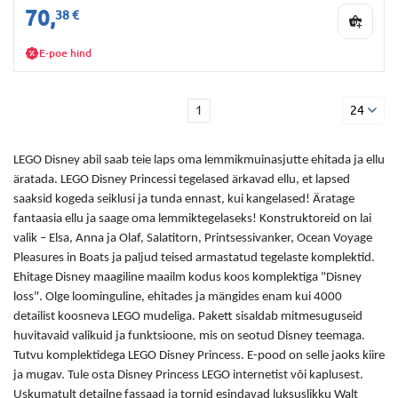
70,
38 €
E-poe hind
1
24
LEGO Disney abil saab teie laps oma lemmikmuinasjutte ehitada ja ellu
äratada. LEGO Disney Princessi tegelased ärkavad ellu, et lapsed
saaksid kogeda seiklusi ja tunda ennast, kui kangelased! Äratage
fantaasia ellu ja saage oma lemmiktegelaseks! Konstruktoreid on lai
valik – Elsa, Anna ja Olaf, Salatitorn, Printsessivanker, Ocean Voyage
Pleasures in Boats ja paljud teised armastatud tegelaste komplektid.
Ehitage Disney maagiline maailm kodus koos komplektiga "Disney
loss". Olge loominguline, ehitades ja mängides enam kui 4000
detailist koosneva LEGO mudeliga. Pakett sisaldab mitmesuguseid
huvitavaid valikuid ja funktsioone, mis on seotud Disney teemaga.
Tutvu komplektidega LEGO Disney Princess. E-pood on selle jaoks kiire
ja mugav. Tule osta Disney Princess LEGO internetist või kaplusest.
Uskumatult detailne fassaad ja tornid esindavad luksuslikku Walt