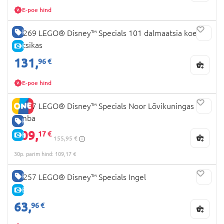
E-poe hind
HEA HIND
43269 LEGO® Disney™ Specials 101 dalmaatsia koera:
kutsikas
E-HIND
131,
96 €
E-poe hind
43247 LEGO® Disney™ Specials Noor Lõvikuningas
Simba
HEA HIND
109,
17 €
E-HIND
155,95 €
30p. parim hind: 109,17 €
HEA HIND
43257 LEGO® Disney™ Specials Ingel
E-HIND
63,
96 €