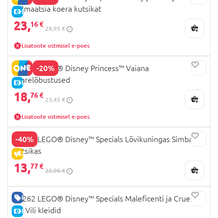
dalmaatsia koera kutsikat
E-HIND
23,
16 €
28,95 €
Lisatoote ostmisel e-poes
-20%
43260 LEGO® Disney Princess™ Vaiana
saarelõbustused
E-HIND
18,
76 €
23,45 €
Lisatoote ostmisel e-poes
-40%
43243 LEGO® Disney™ Specials Lõvikuningas Simba
kutsikas
ALLAHINDLUS
13,
77 €
22,95 €
HEA HIND
43262 LEGO® Disney™ Specials Maleficenti ja Cruella
De Vili kleidid
E-HIND