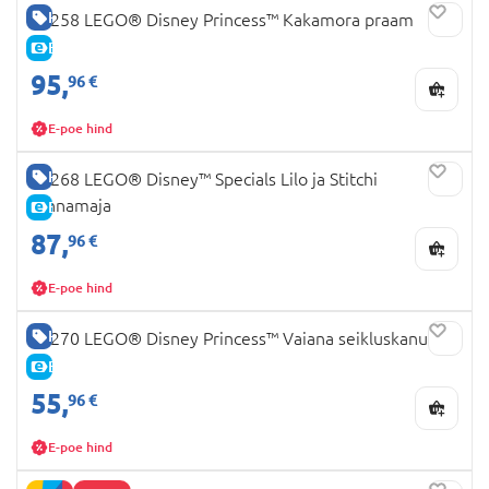
HEA HIND
43258 LEGO® Disney Princess™ Kakamora praam
E-HIND
95,
96 €
E-poe hind
HEA HIND
43268 LEGO® Disney™ Specials Lilo ja Stitchi
rannamaja
E-HIND
87,
96 €
E-poe hind
HEA HIND
43270 LEGO® Disney Princess™ Vaiana seikluskanuu
E-HIND
55,
96 €
E-poe hind