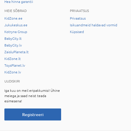
Hea hinna garantii
MEIE SÕBRAD
PRIVAATSUS
KidZone.ee
Privaatsus
Jukukeskus.ee
Isikuandmeid haldavad vormid
Kotryna Group
Küpsised
BabyCity.lt
BabyCity.lv
ZaisluPlaneta.lt
KidZone.lt
ToysPlanet.lv
KidZone.lv
UUDISKIRI
Iga kuu on meil eripakkumisi! Ühine
meiega ja saad neist teada
esimesena!
Registreeri