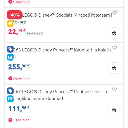
E-poe hind
-40%
43239 LEGO® Disney™ Specials Mirabeli fotoraam ja
ehtekarp
ALLAHINDLUS
22,
19 €
36,99 €
HEA HIND
43263 LEGO® Disney Princess™ Kaunitari ja koletise
loss
E-HIND
255,
96 €
E-poe hind
HEA HIND
43267 LEGO® Disney Princess™ Printsessi loss ja
kuninglikud lemmikloomad
E-HIND
111,
96 €
E-poe hind