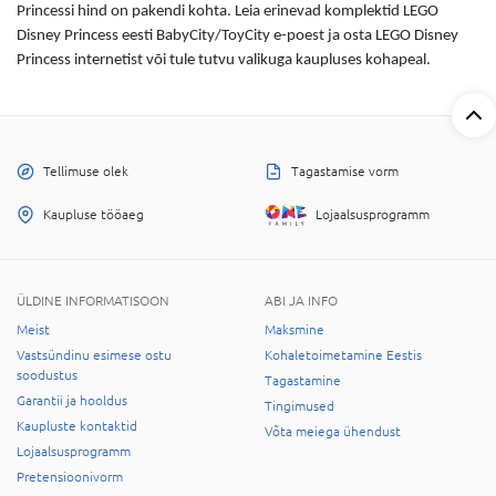
Princessi hind on pakendi kohta. Leia erinevad komplektid LEGO
Disney Princess eesti BabyCity/ToyCity e-poest ja osta LEGO Disney
Princess internetist või tule tutvu valikuga kaupluses kohapeal.
Tellimuse olek
Tagastamise vorm
Kaupluse tööaeg
Lojaalsusprogramm
ÜLDINE INFORMATISOON
ABI JA INFO
Meist
Maksmine
Vastsündinu esimese ostu
Kohaletoimetamine Eestis
soodustus
Tagastamine
Garantii ja hooldus
Tingimused
Kaupluste kontaktid
Võta meiega ühendust
Lojaalsusprogramm
Pretensioonivorm