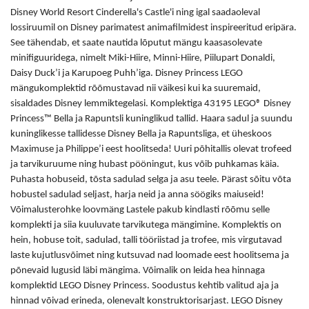
Disney World Resort Cinderella's Castle'i ning igal saadaoleval
lossiruumil on Disney parimatest animafilmidest inspireeritud eripära.
See tähendab, et saate nautida lõputut mängu kaasasolevate
minifiguuridega, nimelt Miki-Hiire, Minni-Hiire, Piilupart Donaldi,
Daisy Duck’i ja Karupoeg Puhh’iga. Disney Princess LEGO
mängukomplektid rõõmustavad nii väikesi kui ka suuremaid,
sisaldades Disney lemmiktegelasi. Komplektiga 43195 LEGO® Disney
Princess™ Bella ja Rapuntsli kuninglikud tallid. Haara sadul ja suundu
kuninglikesse tallidesse Disney Bella ja Rapuntsliga, et üheskoos
Maximuse ja Philippe’i eest hoolitseda! Uuri põhitallis olevat trofeed
ja tarvikuruume ning hubast pööningut, kus võib puhkamas käia.
Puhasta hobuseid, tõsta sadulad selga ja asu teele. Pärast sõitu võta
hobustel sadulad seljast, harja neid ja anna söögiks maiuseid!
Võimalusterohke loovmäng Lastele pakub kindlasti rõõmu selle
komplekti ja siia kuuluvate tarvikutega mängimine. Komplektis on
hein, hobuse toit, sadulad, talli tööriistad ja trofee, mis virgutavad
laste kujutlusvõimet ning kutsuvad nad loomade eest hoolitsema ja
põnevaid lugusid läbi mängima. Võimalik on leida hea hinnaga
komplektid LEGO Disney Princess. Soodustus kehtib valitud aja ja
hinnad võivad erineda, olenevalt konstruktorisarjast. LEGO Disney