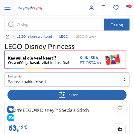
0
Otsing
LEGO ja konstruktorid
LEGO
LEGO Disney
LEGO Disney Princess
Sorteerida
Parimad pakkumised
Filter
HEA HIND
43249 LEGO® Disney™ Specials Stitch
E-HIND
63,
19 €