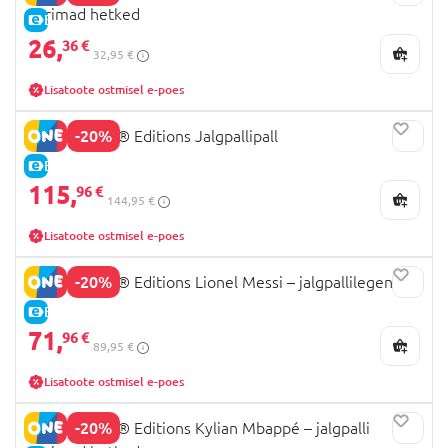
parimad hetked
E-HIND
26,
36 €
32,95 €
Lisatoote ostmisel e-poes
-20%
43019 LEGO® Editions Jalgpallipall
E-HIND
115,
96 €
144,95 €
Lisatoote ostmisel e-poes
-20%
43015 LEGO® Editions Lionel Messi – jalgpallilegend
E-HIND
71,
96 €
89,95 €
Lisatoote ostmisel e-poes
-20%
43013 LEGO® Editions Kylian Mbappé – jalgpalli