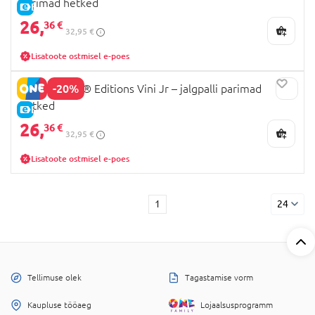
parimad hetked
E-HIND
26,
36 €
32,95 €
Lisatoote ostmisel e-poes
-20%
43027 LEGO® Editions Vini Jr – jalgpalli parimad
hetked
E-HIND
26,
36 €
32,95 €
Lisatoote ostmisel e-poes
1
24
Tellimuse olek
Tagastamise vorm
Kaupluse tööaeg
Lojaalsusprogramm