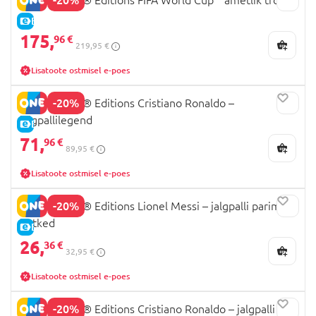
E-HIND
175,
96 €
219,95 €
Lisatoote ostmisel e-poes
-20%
43016 LEGO® Editions Cristiano Ronaldo –
jalgpallilegend
E-HIND
71,
96 €
89,95 €
Lisatoote ostmisel e-poes
-20%
43011 LEGO® Editions Lionel Messi – jalgpalli parimad
hetked
E-HIND
26,
36 €
32,95 €
Lisatoote ostmisel e-poes
-20%
43012 LEGO® Editions Cristiano Ronaldo – jalgpalli