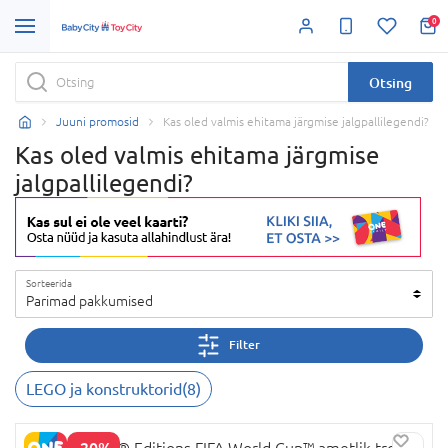
0
Otsing
Juuni promosid
Kas oled valmis ehitama järgmise jalgpallilegendi?
Kas oled valmis ehitama järgmise
jalgpallilegendi?
Sorteerida
Parimad pakkumised
Filter
LEGO ja konstruktorid
(
8
)
-20%
43020 LEGO® Editions FIFA World Cup™ ametlik trofee