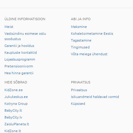
ÜLDINE INFORMATISOON
ABI JA INFO
Meist
Maksmine
Vastsündinu esimese ostu
Kohaletoimetamine Eestis
soodustus
Tagastamine
Garantii ja hooldus
Tingimused
Kaupluste kontaktid
Võta meiega ühendust
Lojaalsusprogramm
Pretensioonivorm
Hea hinna garantii
MEIE SÕBRAD
PRIVAATSUS
KidZone.ee
Privaatsus
Jukukeskus.ee
Isikuandmeid haldavad vormid
Kotryna Group
Küpsised
BabyCity.lt
BabyCity.lv
ZaisluPlaneta.lt
KidZone.lt