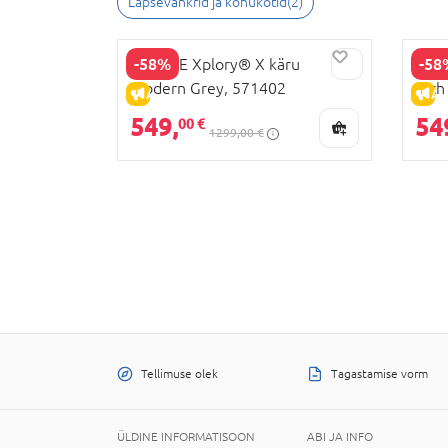
Lapsevankrid ja kõhukotid
(
2
)
-58%
-58
STOKKE Xplory® X käru
STOK
Modern Grey, 571402
Rich
ALLAHINDLUS
AL
549,
54
00 €
1299,00 €
Tellimuse olek
Tagastamise vorm
ÜLDINE INFORMATISOON
ABI JA INFO