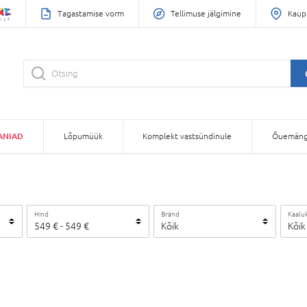
Tagastamise vorm
Tellimuse jälgimine
Kaup
ANIAD
Lõpumüük
Komplekt vastsündinule
Õuemäng
Hind
Bränd
Kaalu
549
€
-
549
€
Kõik
Kõik