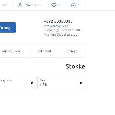
lused
Minu konto
0
0
+372 53350333
info@babycity.ee
Otsing
Klienditugi E-R 9:00-16:00; L-
P ja riigipühadel suletud
uasjade juhend
Kinkekaart
Brändid
Stokke
kategooria
Värv
Kõik