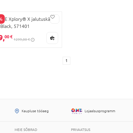
%
KE Xplory® X jalutuskäru
 Black, 571401
LAHINDLUS
9,
00 €
1299,00 €
1
Kaupluse tööaeg
Lojaalsusprogramm
MEIE SÕBRAD
PRIVAATSUS