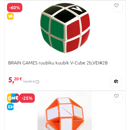
-60%
ALLAHINDLUS
BRAIN GAMES ruubiku kuubik V-Cube 2b,VEI#2B
5,
20 €
12,99 €
-25%
E-HIND