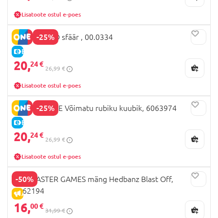
Lisatoote ostul e-poes
-25%
V-SPHERE 3D sfäär , 00.0334
E-HIND
20,
24 €
26,99 €
Lisatoote ostul e-poes
-25%
RUBIK'S CUBE Võimatu rubiku kuubik, 6063974
E-HIND
20,
24 €
26,99 €
Lisatoote ostul e-poes
-50%
SPINMASTER GAMES mäng Hedbanz Blast Off,
6062194
ALLAHINDLUS
16,
00 €
31,99 €