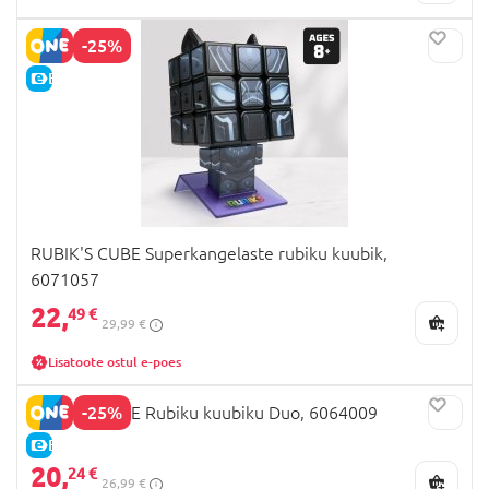
-25%
E-HIND
RUBIK'S CUBE Superkangelaste rubiku kuubik,
6071057
22,
49 €
29,99 €
Lisatoote ostul e-poes
-25%
RUBIK'S CUBE Rubiku kuubiku Duo, 6064009
E-HIND
20,
24 €
26,99 €