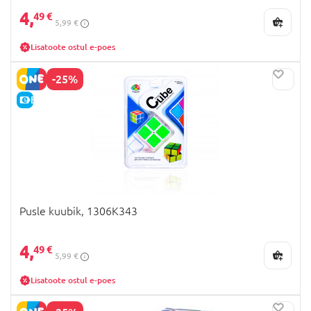
4,
49 €
5,99 €
Lisatoote ostul e-poes
-25%
E-HIND
Pusle kuubik, 1306K343
4,
49 €
5,99 €
Lisatoote ostul e-poes