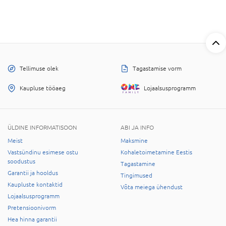
Tellimuse olek
Tagastamise vorm
Kaupluse tööaeg
Lojaalsusprogramm
ÜLDINE INFORMATISOON
ABI JA INFO
Meist
Maksmine
Vastsündinu esimese ostu
Kohaletoimetamine Eestis
soodustus
Tagastamine
Garantii ja hooldus
Tingimused
Kaupluste kontaktid
Võta meiega ühendust
Lojaalsusprogramm
Pretensioonivorm
Hea hinna garantii