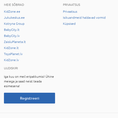
MEIE SÕBRAD
PRIVAATSUS
KidZone.ee
Privaatsus
Jukukeskus.ee
Isikuandmeid haldavad vormid
Kotryna Group
Küpsised
BabyCity.lt
BabyCity.lv
ZaisluPlaneta.lt
KidZone.lt
ToysPlanet.lv
KidZone.lv
UUDISKIRI
Iga kuu on meil eripakkumisi! Ühine
meiega ja saad neist teada
esimesena!
Registreeri