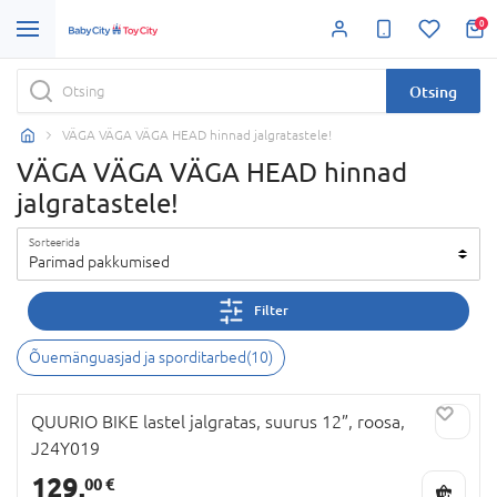
0
Otsing
VÄGA VÄGA VÄGA HEAD hinnad jalgratastele!
VÄGA VÄGA VÄGA HEAD hinnad
jalgratastele!
Sorteerida
Parimad pakkumised
Filter
Õuemänguasjad ja sporditarbed
(
10
)
QUURIO BIKE lastel jalgratas, suurus 12”, roosa,
J24Y019
129,
00 €