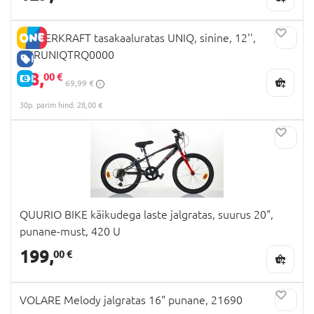
KINDERKRAFT tasakaaluratas UNIQ, sinine, 12'',
KKRUNIQTRQ0000
HEA HIND
28,
00 €
E-HIND
69,99 €
30p. parim hind: 28,00 €
QUURIO BIKE käikudega laste jalgratas, suurus 20",
punane-must, 420 U
199,
00 €
VOLARE Melody jalgratas 16" punane, 21690