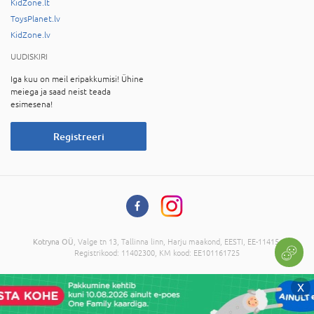
KidZone.lt
ToysPlanet.lv
KidZone.lv
UUDISKIRI
Iga kuu on meil eripakkumisi! Ühine
meiega ja saad neist teada
esimesena!
Registreeri
Kotryna OÜ
, Valge tn 13, Tallinna linn, Harju maakond, EESTI, EE-11415,
Registrikood: 11402300, KM kood: EE101161725
© 2026 Kõik õigused on reserveeritud. Informatsiooni kopeerimine ilma
X
administratsiooni nõusolekuta on keelatud