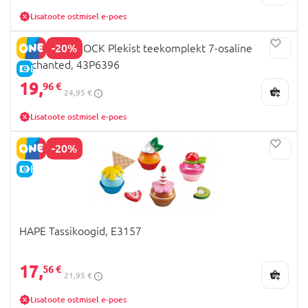
Lisatoote ostmisel e-poes
-20%
FLOSS AND ROCK Plekist teekomplekt 7-osaline
Enchanted, 43P6396
E-HIND
19,
96 €
24,95 €
Lisatoote ostmisel e-poes
-20%
E-HIND
HAPE Tassikoogid, E3157
17,
56 €
21,95 €
Lisatoote ostmisel e-poes