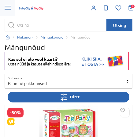
0
Otsing
Nukunurk
Mänguköögid
Mängunõud
Mängunõud
Sorteerida
Parimad pakkumised
Filter
-60%
ALLAHINDLUS