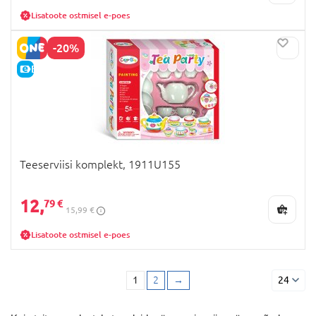
Lisatoote ostmisel e-poes
-20%
E-HIND
Teeserviisi komplekt, 1911U155
12,
79 €
15,99 €
Lisatoote ostmisel e-poes
1
2
→
24