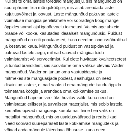
Kui otsite oma lastele toredaid mänguasju, siis
mängunõud
on
suurepärane llisa mänguköögile, mis aitab arendada laste
kujutlusvõimet ja loovust.
Laste mängunõud
pakuvad lastele
võimaluse mängida pereliikmete või sõpradega köögimänge,
õppides samal ajal igapäevaelu toimetusi. Valmistage uhkeid
praade või kooke, kasutades ideaalselt mängunõusid.
Puidust
mängunõud
on eriti populaarsed, kuna need on loodussõbralikud
ja kestavad kaua
. Mängunõud puidust
on vastupidavad ja
pakuvad lastele aegu, mil nad saavad mängida toidu
valmistamist või serveerimist. Kui olete huvitatud kvaliteetsetest
ja tuntud brändidest, siis soovitame oma valikus olevaid
Wader
mängunõud
. Wader on tuntud oma vastupidavate ja
mitmekesiste mänguasjade poolest, sealhulgas on need
disainitud lastele, et nad saaksid oma mängude kaudu õppida
toimetama köögis ja arendada oma kokkamise oskusi.
Mängunõud hape
on veel üks huvitav valik, kuna need on
valmistatud erilisest ja turvalisest materjalist, mis sobib lastele,
kes alles õpivad mänguasju kasutama. Teine hea valik on
metallist mängunõud
, mis on usaldusväärsed ja realistlikud.
Need sobivad suurepäraselt laste kokkamise mängudeks ja
võivad anda mängule täiendava lõbususe, kuna need