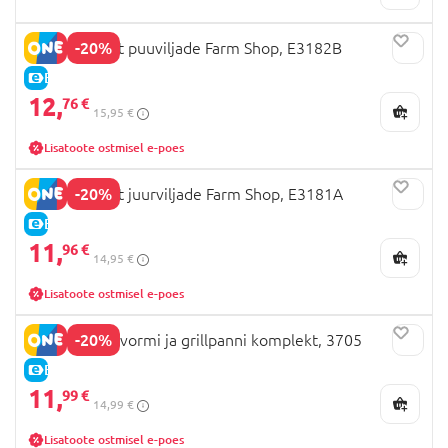
-20%
HAPE puidust puuviljade Farm Shop, E3182B
E-HIND
12,
76 €
15,95 €
Lisatoote ostmisel e-poes
-20%
HAPE puidust juurviljade Farm Shop, E3181A
E-HIND
11,
96 €
14,95 €
Lisatoote ostmisel e-poes
-20%
PLAYGO ahjuvormi ja grillpanni komplekt, 3705
E-HIND
11,
99 €
14,99 €
Lisatoote ostmisel e-poes