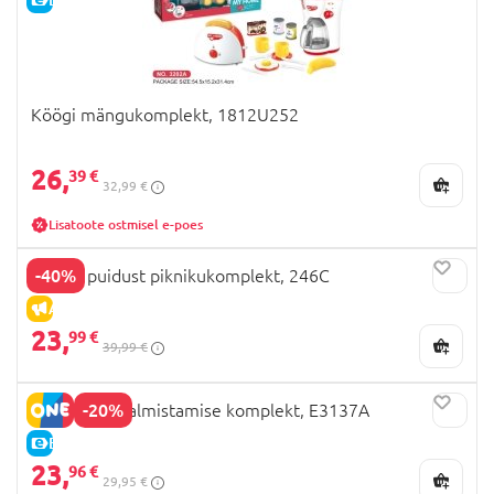
Köögi mängukomplekt, 1812U252
26,
39 €
32,99 €
Lisatoote ostmisel e-poes
-40%
BLUEY puidust piknikukomplekt, 246C
ALLAHINDLUS
23,
99 €
39,99 €
-20%
HAPE toiduvalmistamise komplekt, E3137A
E-HIND
23,
96 €
29,95 €