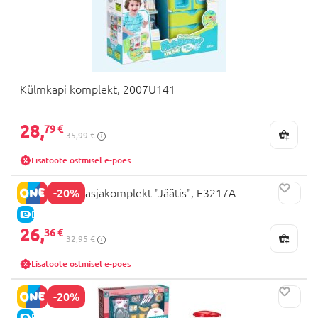
Külmkapi komplekt, 2007U141
28,
79 €
35,99 €
Lisatoote ostmisel e-poes
-20%
HAPE mänguasjakomplekt "Jäätis", E3217A
E-HIND
26,
36 €
32,95 €
Lisatoote ostmisel e-poes
-20%
E-HIND