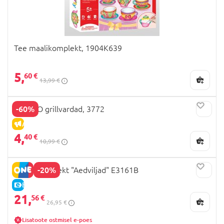
Tee maalikomplekt, 1904K639
5,
60 €
13,99 €
-60%
PLAYGO grillvardad, 3772
ALLAHINDLUS
4,
40 €
10,99 €
-20%
HAPE komplekt "Aedviljad" E3161B
E-HIND
21,
56 €
26,95 €
Lisatoote ostmisel e-poes