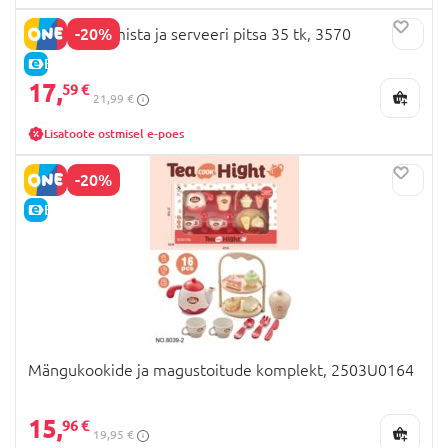
-20%
PLAYGO Valmista ja serveeri pitsa 35 tk, 3570
E-HIND
17,
59 €
21,99 €
Lisatoote ostmisel e-poes
-20%
E-HIND
Mängukookide ja magustoitude komplekt, 2503U0164
15,
96 €
19,95 €