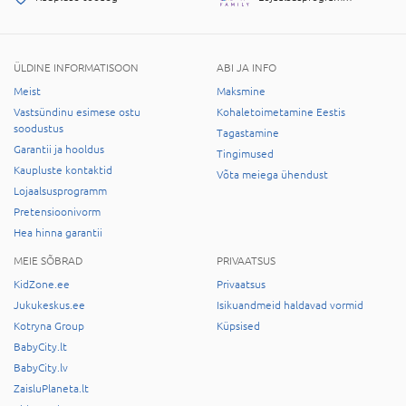
ÜLDINE INFORMATISOON
ABI JA INFO
Meist
Maksmine
Vastsündinu esimese ostu
Kohaletoimetamine Eestis
soodustus
Tagastamine
Garantii ja hooldus
Tingimused
Kaupluste kontaktid
Võta meiega ühendust
Lojaalsusprogramm
Pretensioonivorm
Hea hinna garantii
MEIE SÕBRAD
PRIVAATSUS
KidZone.ee
Privaatsus
Jukukeskus.ee
Isikuandmeid haldavad vormid
Kotryna Group
Küpsised
BabyCity.lt
BabyCity.lv
ZaisluPlaneta.lt