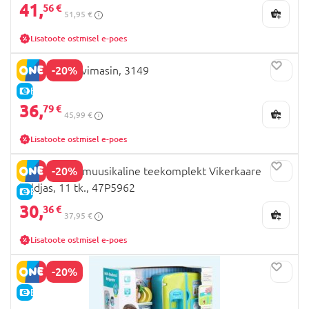
41,
56 €
51,95 €
Lisatoote ostmisel e-poes
-20%
PLAYGO Kohvimasin, 3149
E-HIND
36,
79 €
45,99 €
Lisatoote ostmisel e-poes
-20%
Floss & Rock muusikaline teekomplekt Vikerkaare
haldjas, 11 tk., 47P5962
E-HIND
30,
36 €
37,95 €
Lisatoote ostmisel e-poes
-20%
E-HIND