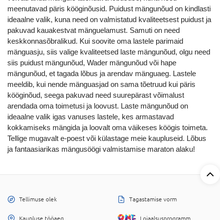
meenutavad päris kööginõusid.
Puidust mängunõud
on kindlasti
ideaalne valik, kuna need on valmistatud kvaliteetsest puidust ja
pakuvad kauakestvat mänguelamust. Samuti on need
keskkonnasõbralikud. Kui soovite oma lastele parimaid
mänguasju, siis valige kvaliteetsed
laste mängunõud
, olgu need
siis puidust mängunõud,
Wader mängunõud
või
hape
mängunõud
, et tagada lõbus ja arendav mänguaeg. Lastele
meeldib, kui nende mänguasjad on sama tõetruud kui päris
kööginõud, seega pakuvad need suurepärast võimalust
arendada oma toimetusi ja loovust. Laste mängunõud on
ideaalne valik igas vanuses lastele, kes armastavad
kokkamiseks mängida ja loovalt oma väikeses köögis toimeta.
Tellige mugavalt e-poest või külastage meie kaupluseid. Lõbus
ja fantaasiarikas mängusöögi valmistamise maraton alaku!
Tellimuse olek
Tagastamise vorm
Kaupluse tööaeg
Lojaalsusprogramm