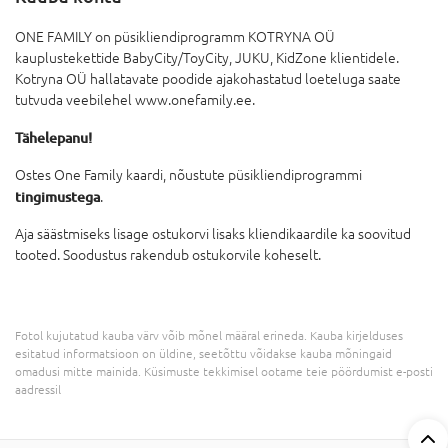
ONE FAMILY on püsikliendiprogramm KOTRYNA OÜ
kauplustekettide BabyCity/ToyCity, JUKU, KidZone klientidele.
Kotryna OÜ hallatavate poodide ajakohastatud loeteluga saate
tutvuda veebilehel www.onefamily.ee.
Tähelepanu!
Ostes One Family kaardi, nõustute püsikliendiprogrammi
tingimustega
.
Aja säästmiseks lisage ostukorvi lisaks kliendikaardile ka soovitud
tooted. Soodustus rakendub ostukorvile koheselt.
Fotol kujutatud kauba värv võib mõnel määral erineda. Kauba kirjelduses
esitatud informatsioon on üldine, seetõttu võidakse kauba mõningaid
omadusi mitte mainida. Küsimuste tekkimisel ootame teie pöördumist e-posti
aadressil