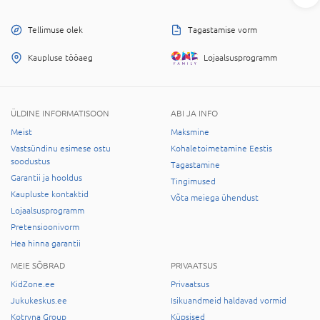
Tellimuse olek
Tagastamise vorm
Kaupluse tööaeg
Lojaalsusprogramm
ÜLDINE INFORMATISOON
ABI JA INFO
Meist
Maksmine
Vastsündinu esimese ostu
Kohaletoimetamine Eestis
soodustus
Tagastamine
Garantii ja hooldus
Tingimused
Kaupluste kontaktid
Võta meiega ühendust
Lojaalsusprogramm
Pretensioonivorm
Hea hinna garantii
MEIE SÕBRAD
PRIVAATSUS
KidZone.ee
Privaatsus
Jukukeskus.ee
Isikuandmeid haldavad vormid
Kotryna Group
Küpsised