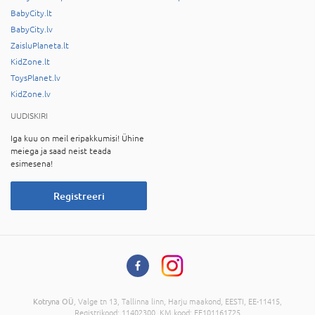
BabyCity.lt
BabyCity.lv
ZaisluPlaneta.lt
KidZone.lt
ToysPlanet.lv
KidZone.lv
UUDISKIRI
Iga kuu on meil eripakkumisi! Ühine
meiega ja saad neist teada
esimesena!
Registreeri
Kotryna OÜ
, Valge tn 13, Tallinna linn, Harju maakond, EESTI, EE-11415,
Registrikood: 11402300, KM kood: EE101161725