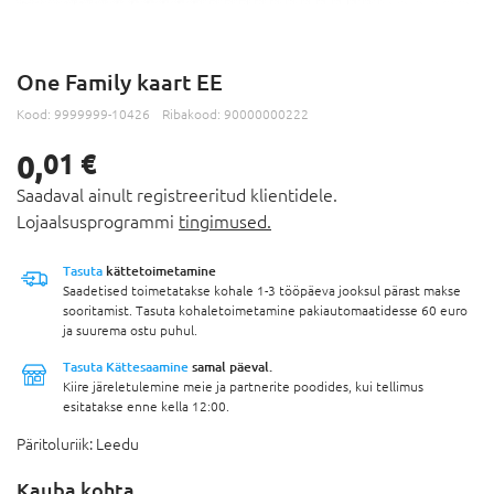
One Family kaart EE
Kood:
9999999-10426
Ribakood:
90000000222
0,
01 €
Saadaval ainult registreeritud klientidele.
Lojaalsusprogrammi
tingimused.
Tasuta
kättetoimetamine
Saadetised toimetatakse kohale 1-3 tööpäeva jooksul pärast makse
sooritamist. Tasuta kohaletoimetamine pakiautomaatidesse 60 euro
ja suurema ostu puhul.
Tasuta Kättesaamine
samal päeval.
Kiire järeletulemine meie ja partnerite poodides, kui tellimus
esitatakse enne kella 12:00.
Päritoluriik:
Leedu
Kauba kohta