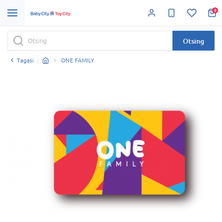
0
Otsing
Tagasi
ONE FAMILY