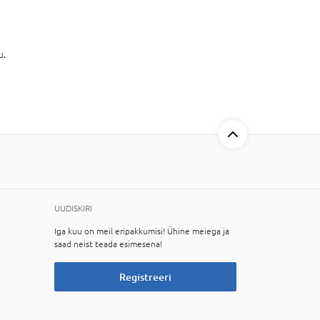
u.
UUDISKIRI
Iga kuu on meil eripakkumisi! Ühine meiega ja
saad neist teada esimesena!
Registreeri