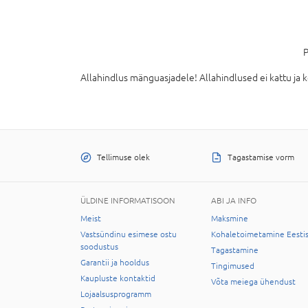
P
Allahindlus mänguasjadele! Allahindlused ei kattu ja 
Tellimuse olek
Tagastamise vorm
ÜLDINE INFORMATISOON
ABI JA INFO
Meist
Maksmine
Vastsündinu esimese ostu
Kohaletoimetamine Eesti
soodustus
Tagastamine
Garantii ja hooldus
Tingimused
Kaupluste kontaktid
Võta meiega ühendust
Lojaalsusprogramm