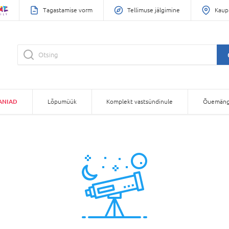
Tagastamise vorm
Tellimuse jälgimine
Kaup
ANIAD
Lõpumüük
Komplekt vastsündinule
Õuemäng