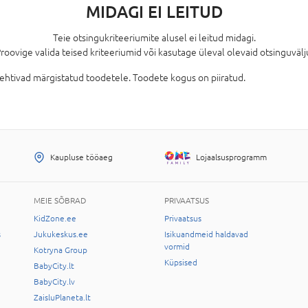
MIDAGI EI LEITUD
Teie otsingukriteeriumite alusel ei leitud midagi.
roovige valida teised kriteeriumid või kasutage üleval olevaid otsinguvälj
kehtivad märgistatud toodetele. Toodete kogus on piiratud.
Kaupluse tööaeg
Lojaalsusprogramm
MEIE SÕBRAD
PRIVAATSUS
KidZone.ee
Privaatsus
s
Jukukeskus.ee
Isikuandmeid haldavad
vormid
Kotryna Group
Küpsised
BabyCity.lt
BabyCity.lv
ZaisluPlaneta.lt