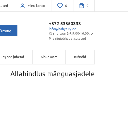
lused
Minu konto
0
0
+372 53350333
info@babycity.ee
Otsing
Klienditugi E-R 9:00-16:00; L-
P ja riigipühadel suletud
uasjade juhend
Kinkekaart
Brändid
Allahindlus mänguasjadele