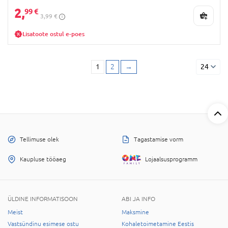
2,
99 €
3,99 €
Lisatoote ostul e-poes
1
2
→
24
Tellimuse olek
Tagastamise vorm
Kaupluse tööaeg
Lojaalsusprogramm
ÜLDINE INFORMATISOON
ABI JA INFO
Meist
Maksmine
Vastsündinu esimese ostu
Kohaletoimetamine Eestis