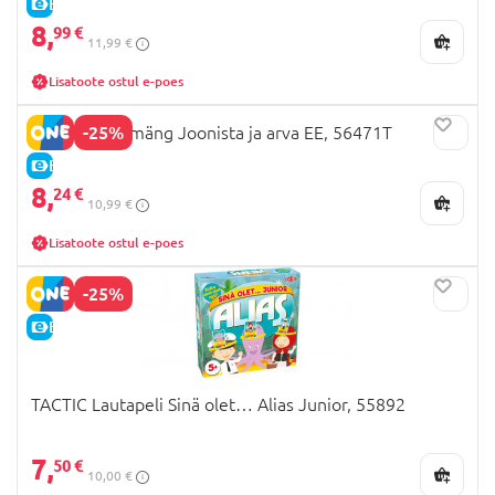
E-HIND
8,
99 €
11,99 €
Lisatoote ostul e-poes
-25%
TACTIC Reisimäng Joonista ja arva EE, 56471T
E-HIND
8,
24 €
10,99 €
Lisatoote ostul e-poes
-25%
E-HIND
TACTIC Lautapeli Sinä olet… Alias Junior, 55892
7,
50 €
10,00 €