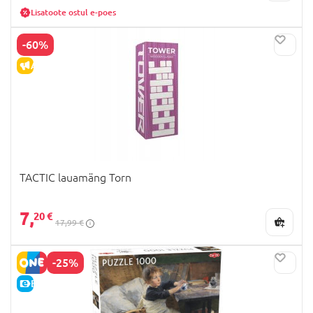
Lisatoote ostul e-poes
-60%
ALLAHINDLUS
TACTIC lauamäng Torn
7,
20 €
17,99 €
-25%
E-HIND