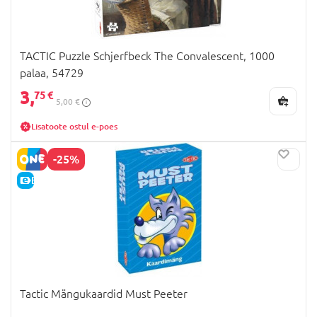
TACTIC Puzzle Schjerfbeck The Convalescent, 1000
palaa, 54729
3,
75 €
5,00 €
Lisatoote ostul e-poes
-25%
E-HIND
Tactic Mängukaardid Must Peeter