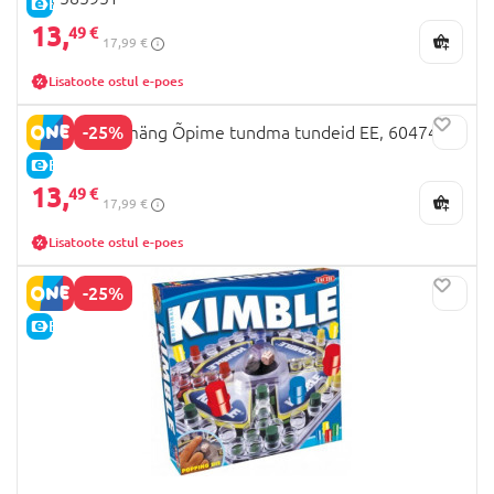
E-HIND
13,
49 €
17,99 €
Lisatoote ostul e-poes
-25%
TACTIC lauamäng Õpime tundma tundeid EE, 60474T
E-HIND
13,
49 €
17,99 €
Lisatoote ostul e-poes
-25%
E-HIND