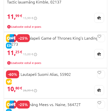
Tactic lauamäng Kimble, 02137
11,
99 €
15,99 €
Lisatoote ostul e-poes
-25%
TACTIC 3D Palapeli Game of Thrones King's Landing,
56273
E-HIND
11,
25 €
15,00 €
Lisatoote ostul e-poes
-60%
TACTIC Lautapeli Suomi Alias, 55902
ALLAHINDLUS
10,
80 €
26,99 €
-25%
TACTIC reisimäng Mees vs. Naine, 56472T