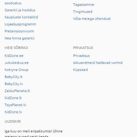
soodustus
Tagastamine
Garantii ja hooldus
Tingimused
Kaupluste kontaktid
Võta meiega ühendust
Lojaalsusprogramm
Pretensioonivorm
Hea hinna garantii
MEIE SÕBRAD
PRIVAATSUS
KidZone.ee
Privaatsus
Jukukeskus.ee
Isikuandmeid haldavad vormid
Kotryna Group
Küpsised
BabyCity.lt
BabyCity.lv
ZaisluPlaneta.lt
KidZone.lt
ToysPlanet.lv
KidZone.lv
UUDISKIRI
Iga kuu on meil eripakkumisi! Ühine
meiega ja saad neist teada