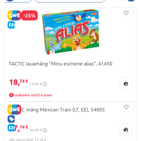
-25%
E-HIND
TACTIC lauamäng "Minu esimene alias", 41450
18,
74 €
24,99 €
Lisatoote ostul e-poes
TACTIC mäng Mexican Train (LT, EE), 54005
HEA HIND
27,
74 €
E-HIND
36,99 €
30p. parim hind: 27,74 €