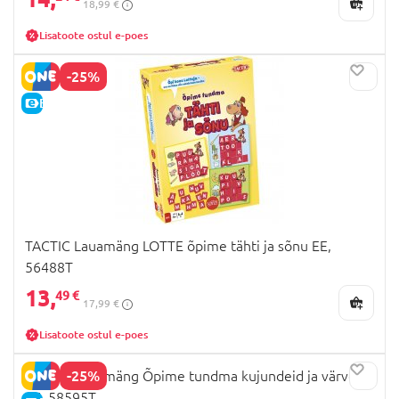
18,99 €
Lisatoote ostul e-poes
-25%
E-HIND
TACTIC Lauamäng LOTTE õpime tähti ja sõnu EE,
56488T
13,
49 €
17,99 €
Lisatoote ostul e-poes
-25%
TACTIC Lauamäng Õpime tundma kujundeid ja värve
EE, 58595T