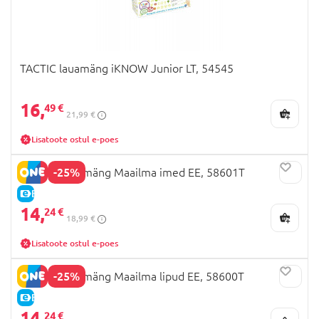
TACTIC lauamäng iKNOW Junior LT, 54545
16,
49 €
21,99 €
Lisatoote ostul e-poes
-25%
TACTIC Lauamäng Maailma imed EE, 58601T
E-HIND
14,
24 €
18,99 €
Lisatoote ostul e-poes
-25%
TACTIC Lauamäng Maailma lipud EE, 58600T
E-HIND
14,
24 €