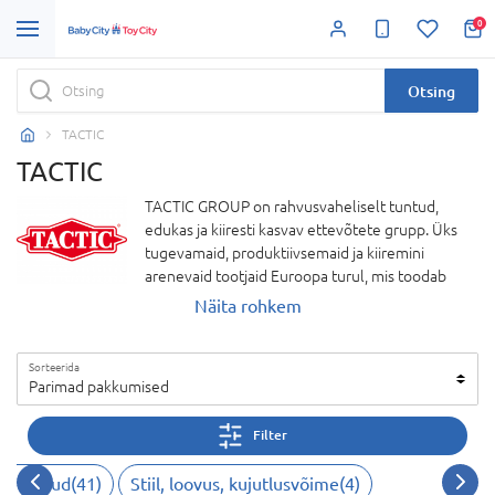
0
Otsing
TACTIC
TACTIC
TACTIC GROUP on rahvusvaheliselt tuntud,
edukas ja kiiresti kasvav ettevõtete grupp. Üks
tugevamaid, produktiivsemaid ja kiiremini
arenevaid tootjaid Euroopa turul, mis toodab
lauamänge. 40 aasta jooksul on lauamänge
Näita rohkem
tootev Soome kompanii TACTIC varustanud oma
kliente kaasaegsete, kõrgekvaliteediliste
Sorteerida
toodetega, mis on võitnud suure populaarsuse.
Parimad pakkumised
Ettevõtte peamine eesmärk on jagada ostjatele
sooje sõpradega koosviibitud hetki ja erinevat
Filter
sotsiaalset kogemust.
uamängud
(
41
)
Stiil, loovus, kujutlusvõime
(
4
)