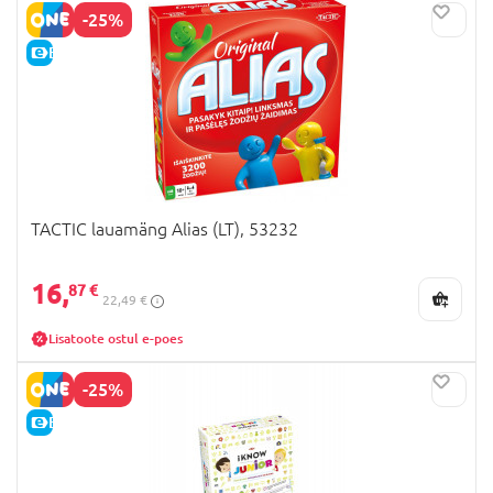
-25%
E-HIND
TACTIC lauamäng Alias (LT), 53232
16,
87 €
22,49 €
Lisatoote ostul e-poes
-25%
E-HIND