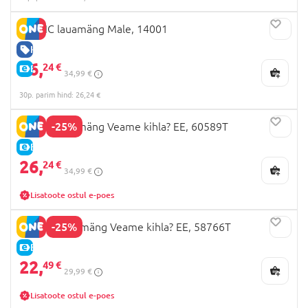
TACTIC lauamäng Male, 14001
HEA HIND
26,
24 €
E-HIND
34,99 €
30p. parim hind: 26,24 €
-25%
TACTIC lauamäng Veame kihla? EE, 60589T
E-HIND
26,
24 €
34,99 €
Lisatoote ostul e-poes
-25%
TACTIC Lauamäng Veame kihla? EE, 58766T
E-HIND
22,
49 €
29,99 €
Lisatoote ostul e-poes