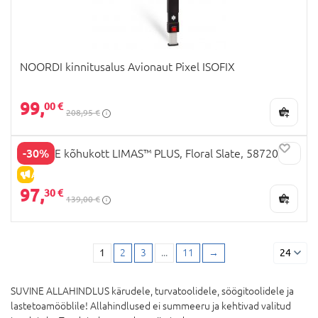
NOORDI kinnitusalus Avionaut Pixel ISOFIX
99,
00 €
208,95 €
-30%
STOKKE kõhukott LIMAS™ PLUS, Floral Slate, 587203
ALLAHINDLUS
97,
30 €
139,00 €
1
2
3
...
11
→
24
SUVINE ALLAHINDLUS kärudele, turvatoolidele, söögitoolidele ja
lastetoamööblile! Allahindlused ei summeeru ja kehtivad valitud