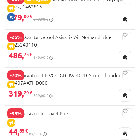
black, 1462815
ALLAHINDLUS
679,
00 €
AINULT VEEBIS
849,00 €
-25%
MAXI COSI turvatool AxissFix Air Nomand Blue
8023243110
ALLAHINDLUS
486,
75 €
649,00 €
-20%
JOIE turvatool I-PIVOT GROW 40-105 cm, Thunder,
C2407AATHD000
ALLAHINDLUS
319,
20 €
399,00 €
-35%
MILLI reisivoodi Travel Pink
ALLAHINDLUS
44,
85 €
69,00 €