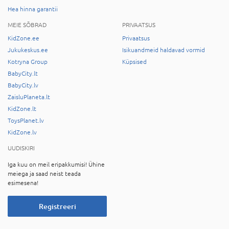
Hea hinna garantii
MEIE SÕBRAD
PRIVAATSUS
KidZone.ee
Privaatsus
Jukukeskus.ee
Isikuandmeid haldavad vormid
Kotryna Group
Küpsised
BabyCity.lt
BabyCity.lv
ZaisluPlaneta.lt
KidZone.lt
ToysPlanet.lv
KidZone.lv
UUDISKIRI
Iga kuu on meil eripakkumisi! Ühine
meiega ja saad neist teada
esimesena!
Registreeri