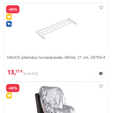
-40%
ALLAHINDLUS
AINULT VEEBIS
HAUCK pikendus turvaväravale, White, 21 cm, 59793-4
13,
77 €
22,95 €
-40%
ALLAHINDLUS