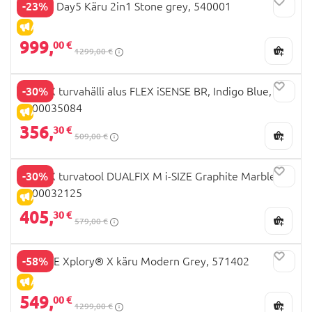
-23%
JOOLZ Day5 Käru 2in1 Stone grey, 540001
ALLAHINDLUS
999,
00 €
1299,00 €
-30%
BRITAX turvahälli alus FLEX iSENSE BR, Indigo Blue,
2000035084
ALLAHINDLUS
356,
30 €
509,00 €
-30%
BRITAX turvatool DUALFIX M i-SIZE Graphite Marble
2000032125
ALLAHINDLUS
405,
30 €
579,00 €
-58%
STOKKE Xplory® X käru Modern Grey, 571402
ALLAHINDLUS
549,
00 €
1299,00 €