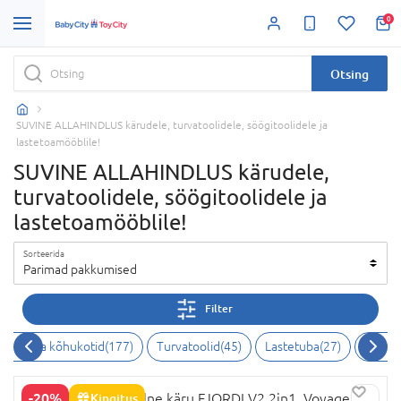
0
Otsing
SUVINE ALLAHINDLUS kärudele, turvatoolidele, söögitoolidele ja
lastetoamööblile!
SUVINE ALLAHINDLUS kärudele,
turvatoolidele, söögitoolidele ja
lastetoamööblile!
Sorteerida
Parimad pakkumised
Filter
ankrid ja kõhukotid
(
177
)
Turvatoolid
(
45
)
Lastetuba
(
27
)
Toitmi
-20%
NOORDI universaalne käru FJORDI V2 2in1, Voyager
Kingitus