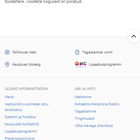
toodetele. Toodete kogused on piiratud.
Tellimuse olek
Tagastamise vorm
Kaupluse tööaeg
Lojaalsusprogramm
ÜLDINE INFORMATISOON
ABI JA INFO
Meist
Maksmine
Vastsündinu esimese ostu
Kohaletoimetamine Eestis
soodustus
Tagastamine
Garantii ja hooldus
Tingimused
Kaupluste kontaktid
Võta meiega ühendust
Lojaalsusprogramm
Pretensioonivorm