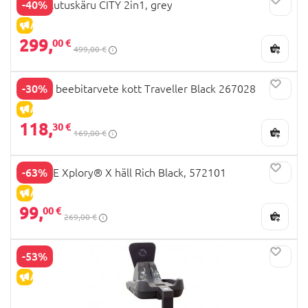
-40%
Milli jalutuskäru CITY 2in1, grey
ALLAHINDLUS
299,
00 €
499,00 €
-30%
JOOLZ beebitarvete kott Traveller Black 267028
ALLAHINDLUS
118,
30 €
169,00 €
-63%
STOKKE Xplory® X häll Rich Black, 572101
ALLAHINDLUS
99,
00 €
269,00 €
-53%
ALLAHINDLUS