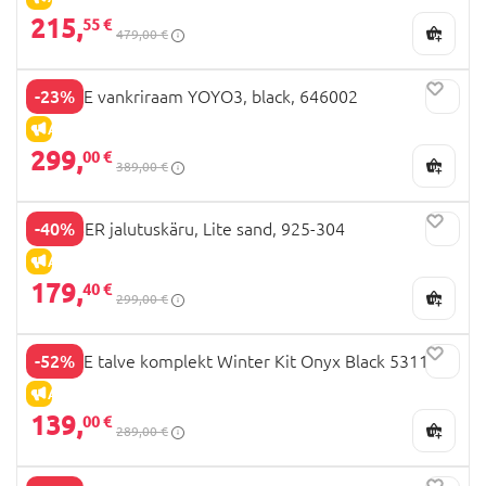
215,
55 €
479,00 €
-23%
STOKKE vankriraam YOYO3, black, 646002
ALLAHINDLUS
299,
00 €
389,00 €
-40%
GLOBBER jalutuskäru, Lite sand, 925-304
ALLAHINDLUS
179,
40 €
299,00 €
-52%
STOKKE talve komplekt Winter Kit Onyx Black 531101
ALLAHINDLUS
139,
00 €
289,00 €