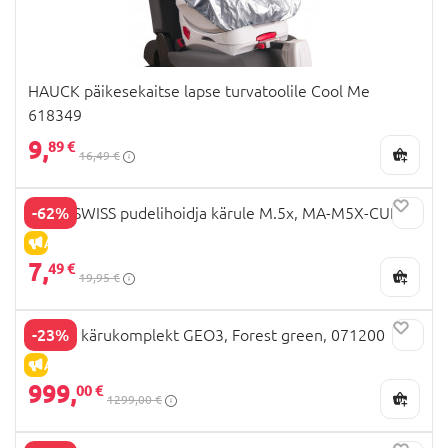
HAUCK päikesekaitse lapse turvatoolile Cool Me
618349
9,
89 €
16,49 €
-62%
MAST SWISS pudelihoidja kärule M.5x, MA-M5X-CUP
ALLAHINDLUS
7,
49 €
19,95 €
-23%
JOOLZ kärukomplekt GEO3, Forest green, 071200
ALLAHINDLUS
999,
00 €
1299,00 €