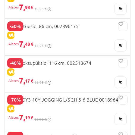
7,
98 €
19,95 €
-50%
OVS retuusid, 86 cm, 002396175
ALLAHINDLUS
7,
48 €
14,95 €
-40%
OVS jooksupüksid, 116 cm, 002518674
ALLAHINDLUS
7,
17 €
11,95 €
-70%
OVS BOY3-10Y JOGGING L/S 2H 5-6 BLUE 001896467
ALLAHINDLUS
7,
19 €
23,95 €