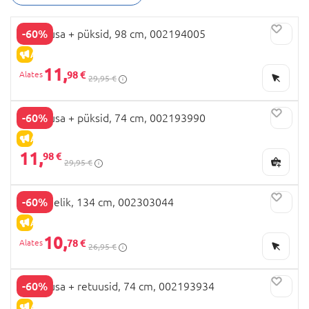
mõeldud imiku esimestele päevadele,
vastsündinutele ja kuni 36-kuu vanustele lastele,
-60%
OVS pusa + püksid, 98 cm, 002194005
kuni 8-aastastele ning poistele ja tüdrukutele
vanuses 9 kuni 14 aastat.
ALLAHINDLUS
11,
98 €
29,95 €
-60%
OVS pusa + püksid, 74 cm, 002193990
ALLAHINDLUS
11,
98 €
29,95 €
-60%
OVS seelik, 134 cm, 002303044
ALLAHINDLUS
10,
78 €
26,95 €
-60%
OVS pusa + retuusid, 74 cm, 002193934
ALLAHINDLUS