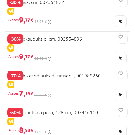
-30%
OVS pusa, cm, 002554822
ALLAHINDLUS
9,
77 €
13,95 €
-30%
OVS jooksupüksid, cm, 002554896
ALLAHINDLUS
9,
77 €
13,95 €
-70%
OVS lühikesed püksid, sinised, , 001989260
ALLAHINDLUS
7,
19 €
23,95 €
-50%
OVS kapuutsiga pusa, 128 cm, 002446110
ALLAHINDLUS
8,
98 €
17,95 €