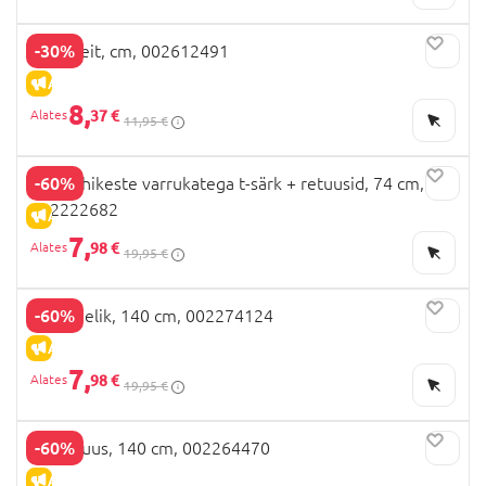
-30%
OVS kleit, cm, 002612491
ALLAHINDLUS
8,
37 €
11,95 €
-60%
OVS lühikeste varrukatega t-särk + retuusid, 74 cm,
002222682
ALLAHINDLUS
7,
98 €
19,95 €
-60%
OVS seelik, 140 cm, 002274124
ALLAHINDLUS
7,
98 €
19,95 €
-60%
OVS pluus, 140 cm, 002264470
ALLAHINDLUS