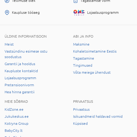
Tellimuse olek
Tagastamise vorm
Kaupluse tööaeg
Lojaalsusprogramm
ÜLDINE INFORMATISOON
ABI JA INFO
Meist
Maksmine
Vastsündinu esimese ostu
Kohaletoimetamine Eestis
soodustus
Tagastamine
Garantii ja hooldus
Tingimused
Kaupluste kontaktid
Võta meiega ühendust
Lojaalsusprogramm
Pretensioonivorm
Hea hinna garantii
MEIE SÕBRAD
PRIVAATSUS
KidZone.ee
Privaatsus
Jukukeskus.ee
Isikuandmeid haldavad vormid
Kotryna Group
Küpsised
BabyCity.lt