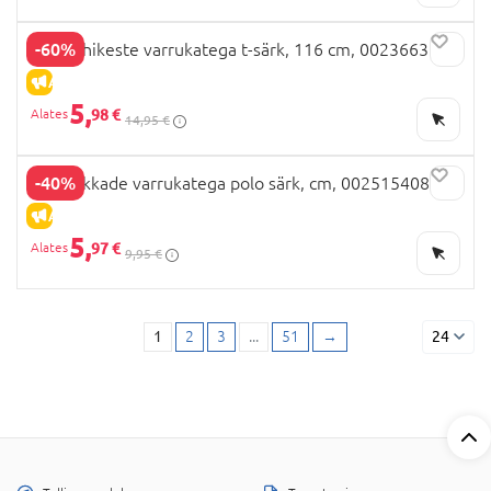
-60%
OVS lühikeste varrukatega t-särk, 116 cm, 002366387
ALLAHINDLUS
5,
98 €
14,95 €
-40%
OVS pikkade varrukatega polo särk, cm, 002515408
ALLAHINDLUS
5,
97 €
9,95 €
1
2
3
...
51
→
24