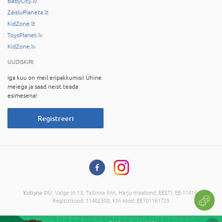
BabyCity.lv
ZaisluPlaneta.lt
KidZone.lt
ToysPlanet.lv
KidZone.lv
UUDISKIRI
Iga kuu on meil eripakkumisi! Ühine
meiega ja saad neist teada
esimesena!
Registreeri
Kotryna OÜ
, Valge tn 13, Tallinna linn, Harju maakond, EESTI, EE-11415,
Registrikood: 11402300, KM kood: EE101161725
© 2026 Kõik õigused on reserveeritud. Informatsiooni kopeerimine ilma