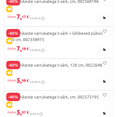
-40%
OVS lühikeste varrukatega t-särk, cm, 002568196
ALLAHINDLUS
7,
17 €
11,95 €
-60%
OVS lühikeste varrukatega t-särk + lühikesed püksid,
140 cm, 002358975
ALLAHINDLUS
7,
18 €
17,95 €
-60%
OVS lühikeste varrukatega t-särk, 128 cm, 002264889
ALLAHINDLUS
5,
98 €
14,95 €
-40%
OVS lühikeste varrukatega t-särk, cm, 002575195
ALLAHINDLUS
5,
97 €
9,95 €