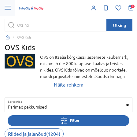
0
Otsing
OVS Kids
OVS Kids
OVS on Itaalia kõrgklassi lasteriiete kaubamärk,
mis omab üle 800 kaupluse Itaalias ja teistes
riikides. OVS Kids rõivad on mõeldud noortele,
moodi järgivatele inimestele. Soodsa hinnaga
pakutavatest riietest õhkub itaalia stiili, need
Näita rohkem
sobivad kandmiseks mistahes sündmuse puhul.
Toodangut müüakse kaasaegsetes „puhta“ ja
Sorteerida
esteetilise disainiga kauplustes. OVS Kids pöörab
Parimad pakkumised
alati lasteriietele erilist tähelepanu,
investeerides kõrgeima kvaliteediga tooraine
Filter
valikusse ja lahenduste arendusse, mis suudab
ühendada praktilisuse ja viimistletud hea
Riided ja jalanõud
(
1204
)
välimuse. „Fagottino“ erinevate liinide tooted on