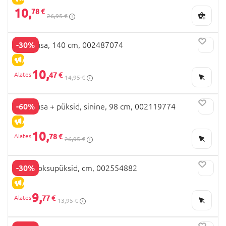
10,
78 €
26,95 €
-30%
OVS pusa, 140 cm, 002487074
ALLAHINDLUS
10,
47 €
14,95 €
-60%
OVS pusa + püksid, sinine, 98 cm, 002119774
ALLAHINDLUS
10,
78 €
26,95 €
-30%
OVS jooksupüksid, cm, 002554882
ALLAHINDLUS
9,
77 €
13,95 €