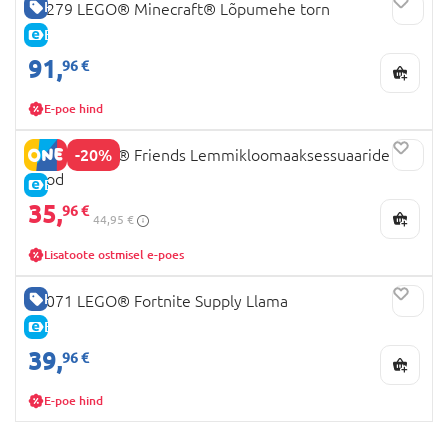
HEA HIND
21279 LEGO® Minecraft® Lõpumehe torn
E-HIND
91,
96 €
E-poe hind
-20%
42650 LEGO® Friends Lemmikloomaaksessuaaride
pood
E-HIND
35,
96 €
44,95 €
Lisatoote ostmisel e-poes
HEA HIND
77071 LEGO® Fortnite Supply Llama
E-HIND
39,
96 €
E-poe hind