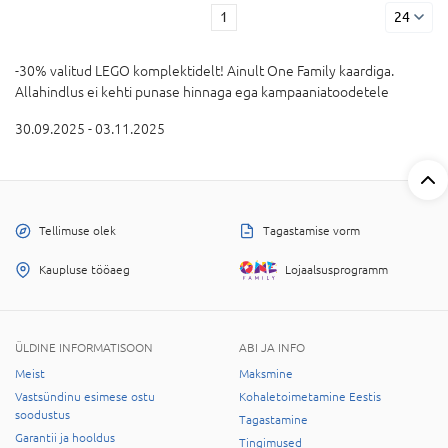
1
24
-30% valitud LEGO komplektidelt! Ainult One Family kaardiga.
Allahindlus ei kehti punase hinnaga ega kampaaniatoodetele
30.09.2025 - 03.11.2025
Tellimuse olek
Tagastamise vorm
Kaupluse tööaeg
Lojaalsusprogramm
ÜLDINE INFORMATISOON
ABI JA INFO
Meist
Maksmine
Vastsündinu esimese ostu
Kohaletoimetamine Eestis
soodustus
Tagastamine
Garantii ja hooldus
Tingimused