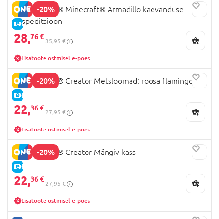
-20%
21269 LEGO® Minecraft® Armadillo kaevanduse
ekspeditsioon
E-HIND
28,
76 €
35,95 €
Lisatoote ostmisel e-poes
-20%
31170 LEGO® Creator Metsloomad: roosa flamingo
E-HIND
22,
36 €
27,95 €
Lisatoote ostmisel e-poes
-20%
31163 LEGO® Creator Mängiv kass
E-HIND
22,
36 €
27,95 €
Lisatoote ostmisel e-poes