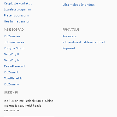
Kaupluste kontaktid
Võta meiega ühendust
Lojaalsusprogramm
Pretensioonivorm
Hea hinna garantii
MEIE SÕBRAD
PRIVAATSUS
KidZone.ee
Privaatsus
Jukukeskus.ee
Isikuandmeid haldavad vormid
Kotryna Group
Küpsised
BabyCity.lt
BabyCity.lv
ZaisluPlaneta.lt
KidZone.lt
ToysPlanet.lv
KidZone.lv
UUDISKIRI
Iga kuu on meil eripakkumisi! Ühine
meiega ja saad neist teada
esimesena!