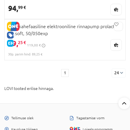
94,
99 €
LOVI kahefaasiline elektrooniline rinnapump prolactis
3D soft, 50/050exp
HEA HIND
89,
25 €
E-HIND
119,00 €
30p. parim hind: 89,25 €
1
24
LOVI tooted erilise hinnaga.
Tellimuse olek
Tagastamise vorm
Kaupluse tööaeg
Lojaalsusprogramm