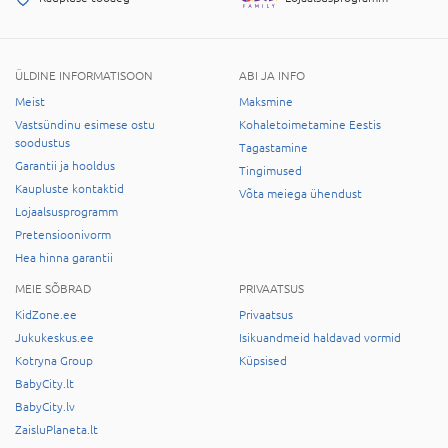
ÜLDINE INFORMATISOON
ABI JA INFO
Meist
Maksmine
Vastsündinu esimese ostu
Kohaletoimetamine Eestis
soodustus
Tagastamine
Garantii ja hooldus
Tingimused
Kaupluste kontaktid
Võta meiega ühendust
Lojaalsusprogramm
Pretensioonivorm
Hea hinna garantii
MEIE SÕBRAD
PRIVAATSUS
KidZone.ee
Privaatsus
Jukukeskus.ee
Isikuandmeid haldavad vormid
Kotryna Group
Küpsised
BabyCity.lt
BabyCity.lv
ZaisluPlaneta.lt