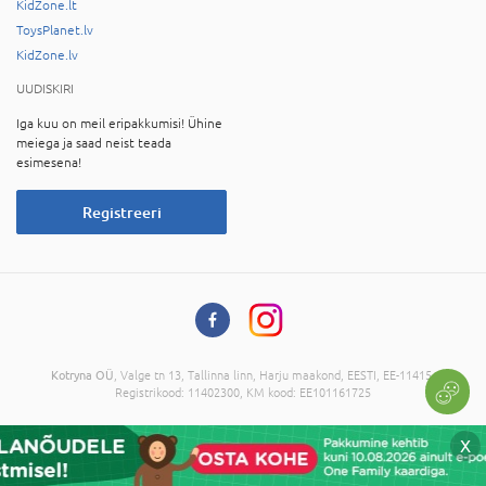
KidZone.lt
ToysPlanet.lv
KidZone.lv
UUDISKIRI
Iga kuu on meil eripakkumisi! Ühine
meiega ja saad neist teada
esimesena!
Registreeri
Kotryna OÜ
, Valge tn 13, Tallinna linn, Harju maakond, EESTI, EE-11415,
Registrikood: 11402300, KM kood: EE101161725
© 2026 Kõik õigused on reserveeritud. Informatsiooni kopeerimine ilma
X
administratsiooni nõusolekuta on keelatud