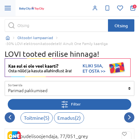
0
Otsing
Oktoobri kampaaniad
-30% LOVI elektroonikatoodetelt! Ainult One Family kaardiga
LOVI tooted erilise hinnaga!
Sorteerida
Parimad pakkumised
Filter
Toitmine
(
5
)
Emadus
(
2
)
LOVI pudelisoojendaja, 77/051_grey