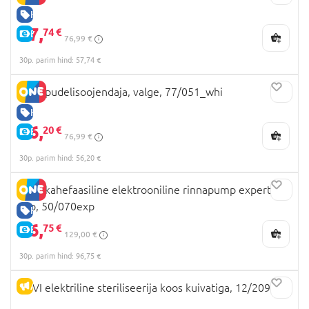
HEA HIND
57,
74 €
E-HIND
76,99 €
30p. parim hind: 57,74 €
LOVI pudelisoojendaja, valge, 77/051_whi
HEA HIND
56,
20 €
E-HIND
76,99 €
30p. parim hind: 56,20 €
LOVI kahefaasiline elektrooniline rinnapump expert 3D
Pro, 50/070exp
HEA HIND
96,
75 €
E-HIND
129,00 €
30p. parim hind: 96,75 €
ALLAHINDLUS
LOVI elektriline steriliseerija koos kuivatiga, 12/209