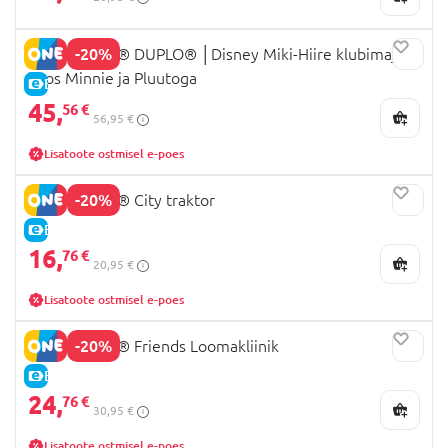
-20%
10465 LEGO® DUPLO® │Disney Miki-Hiire klubimaja
koos Minnie ja Pluutoga
E-HIND
45,
56 €
56,95 €
Lisatoote ostmisel e-poes
-20%
60498 LEGO® City traktor
E-HIND
16,
76 €
20,95 €
Lisatoote ostmisel e-poes
-20%
42696 LEGO® Friends Loomakliinik
E-HIND
24,
76 €
30,95 €
Lisatoote ostmisel e-poes