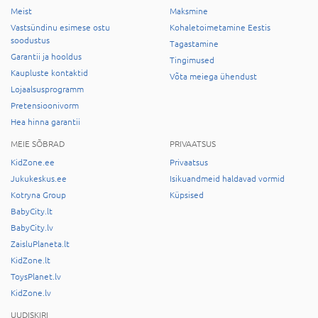
Meist
Maksmine
Vastsündinu esimese ostu
Kohaletoimetamine Eestis
soodustus
Tagastamine
Garantii ja hooldus
Tingimused
Kaupluste kontaktid
Võta meiega ühendust
Lojaalsusprogramm
Pretensioonivorm
Hea hinna garantii
MEIE SÕBRAD
PRIVAATSUS
KidZone.ee
Privaatsus
Jukukeskus.ee
Isikuandmeid haldavad vormid
Kotryna Group
Küpsised
BabyCity.lt
BabyCity.lv
ZaisluPlaneta.lt
KidZone.lt
ToysPlanet.lv
KidZone.lv
UUDISKIRI