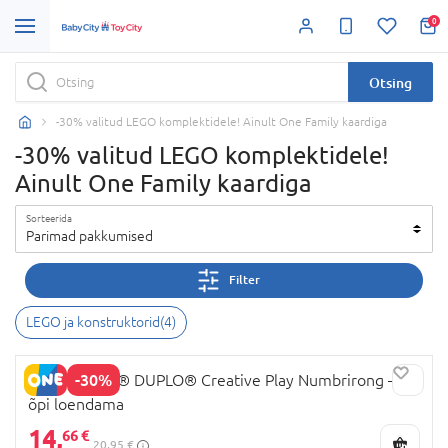
0
Otsing
-30% valitud LEGO komplektidele! Ainult One Family kaardiga
-30% valitud LEGO komplektidele!
Ainult One Family kaardiga
Sorteerida
Parimad pakkumised
Filter
LEGO ja konstruktorid
(
4
)
-30%
10954 LEGO® DUPLO® Creative Play Numbrirong –
õpi loendama
14,
66 €
20,95 €