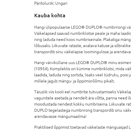
Päritoluriik:
Ungari
Kauba kohta
Hangi ülipopulaarse LEGO® DUPLO® numbrirongi värv
Väikelapsed saavad numbriklotse peale ja maha laadid
ning laduda need koos numbriseinale. Plakatiga mä
lõbusaks. Liikuvate rataste, avatava katuse ja sõbrali
transpordib sinu väikelapse loomingulisse ja arenda
Hangi värviküllane uus LEGO® DUPLO® minu esimen
(10954). Komplektis on kümme numbriklotsi, mida väi
laadida, laduda ning sortida, lisaks veel tüdruku, pois
millele jagub mängu- ja õppimisrõõmu pikalt.
Täiuslik viis kooli eel numbrite tutvustamiseks Väike
vagunitele asetada ja nendelt ära võtta, panna need õ
moodustada nendest kokku numbriseina. Liikuvate rata
DUPLO tegelastega numbrirong transpordib sinu väike
arendavasse mängumaailma!
Praktilised õppimist toetavad väikelaste mänguasja