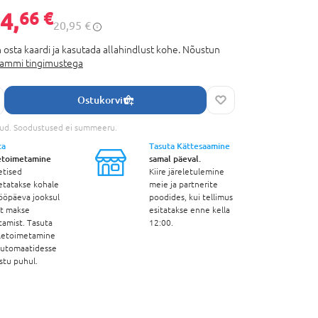
4,
66 €
20,95 €
 osta kaardi ja kasutada allahindlust kohe. Nõustun
rammi tingimustega
Ostukorvi
tud. Soodustused ei summeeru.
ta
Tasuta Kättesaamine
etoimetamine
samal päeval.
etised
Kiire järeletulemine
etatakse kohale
meie ja partnerite
ööpäeva jooksul
poodides, kui tellimus
st makse
esitatakse enne kella
tamist. Tasuta
12:00.
letoimetamine
automaatidesse
stu puhul.