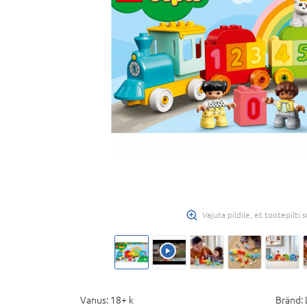
Vajuta pildile, et tootepilti
Vanus:
18+ k
Bränd: