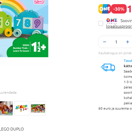
1
-30%
Soovin
lojaalsusprog
Kaubakogus on piira
Tasu
kätt
Saad
toim
1-3 t
pära
 suurendada
soori
koha
paki
60 euro ja suurema o
LEGO DUPLO