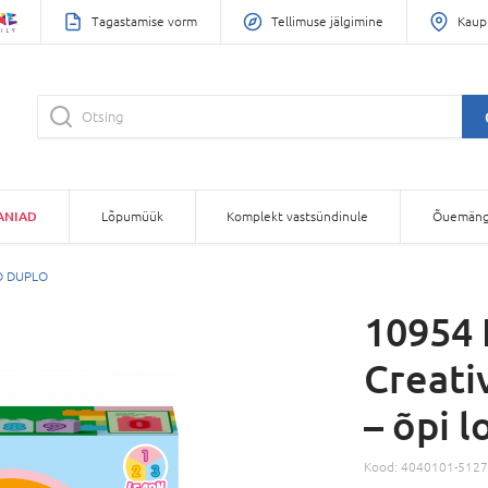
Tagastamise vorm
Tellimuse jälgimine
Kaup
ANIAD
Lõpumüük
Komplekt vastsündinule
Õuemäng
O DUPLO
10954
Creati
– õpi 
Kood:
4040101-5127