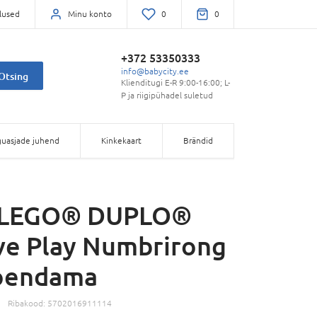
lused
Minu konto
0
0
+372 53350333
info@babycity.ee
Otsing
Klienditugi E-R 9:00-16:00; L-
P ja riigipühadel suletud
uasjade juhend
Kinkekaart
Brändid
 LEGO® DUPLO®
ve Play Numbrirong
loendama
Ribakood:
5702016911114