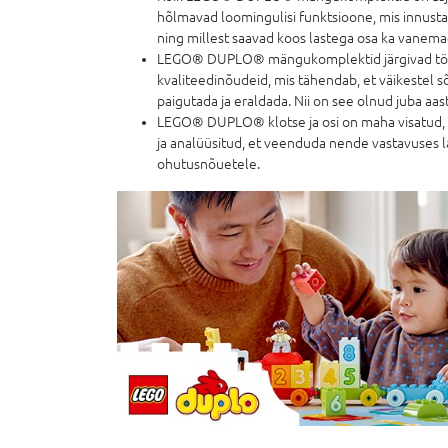
hõlmavad loomingulisi funktsioone, mis innust
ning millest saavad koos lastega osa ka vanema
LEGO® DUPLO® mängukomplektid järgivad töö
kvaliteedinõudeid, mis tähendab, et väikestel s
paigutada ja eraldada. Nii on see olnud juba aas
LEGO® DUPLO® klotse ja osi on maha visatud,
ja analüüsitud, et veenduda nende vastavuses 
ohutusnõuetele.