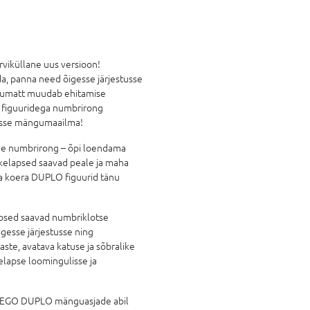
iküllane uus versioon!
a, panna need õigesse järjestusse
ngumatt muudab ehitamise
ke figuuridega numbrirong
vasse mängumaailma!
e numbrirong – õpi loendama
kelapsed saavad peale ja maha
i ja koera DUPLO figuurid tänu
lapsed saavad numbriklotse
igesse järjestusse ning
ste, avatava katuse ja sõbralike
lapse loomingulisse ja
d LEGO DUPLO mänguasjade abil