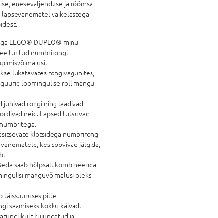
ise, eneseväljenduse ja rõõmsa
 lapsevanematel väikelastega
idest.
ektiga LEGO® DUPLO® minu
See tuntud numbrirongi
ppimisvõimalusi.
se lükatavates rongivagunites,
iguurid loomingulise rollimängu
 juhivad rongi ning laadivad
sordivad neid. Lapsed tutvuvad
 numbritega.
käsitsevate klotsidega numbrirong
evanematele, kes soovivad jälgida,
b.
Seda saab hõlpsalt kombineerida
ngulisi mänguvõimalusi oleks
 täissuuruses pilte
ngi saamiseks kokku käivad.
undlikult kujundatud ja