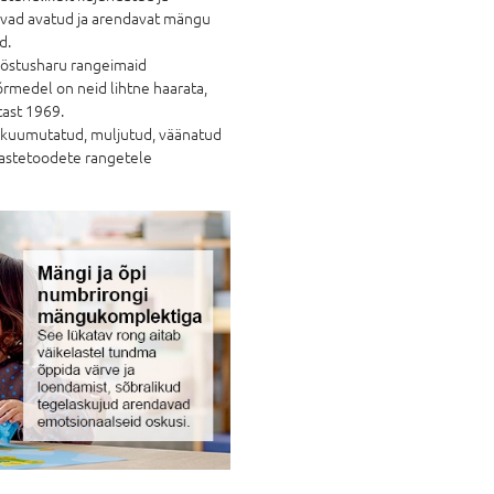
avad avatud ja arendavat mängu
d.
stusharu rangeimaid
õrmedel on neid lihtne haarata,
tast 1969.
 kuumutatud, muljutud, väänatud
lastetoodete rangetele