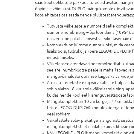
saad koolieelikutele pakkuda toredaid avatud mängim
õppimise võimalusi. DUPLO mängukomplektid aitavad
koos ehitades osa saada nende olulistest arenguetapp
Tutvusta väikelastele numbreid selle kompl
esimene numbrirong – õpi loendama (10954). 
uusversioon pakub senisest värviküllasemaid õ
Komplektis on kümme numbriklotsi, mida veetak
lisaks poisi, tüdruku ja koera LEGO® DUPLO® f
innustamiseks.
Väikelapsed arendavad peenmotoorikat, kui nad
seejärel numbriklotse peale ja maha, laovad ja 
mänguvõimaluste uurimise käigus ka värvide ja
Armsate tegelaste ning värviküllaste hõlpsalt 
sobib alates 18-kuustele väikelastele ning laps
kuidas nende koolieelik arenguverstaposte läbi
Mängukomplekt on 10 cm kõrge ja 47 cm pikk. 
teiste LEGO® DUPLO® komplektidega, et loomi
veel rohkem.
Väikelastele sobiv plakatiga mängumatt sisaldab
mängukomplektist, et näidata, kuidas klotsid ro
Kõik LEGO® DUPLO® mängukomplektid on asjat