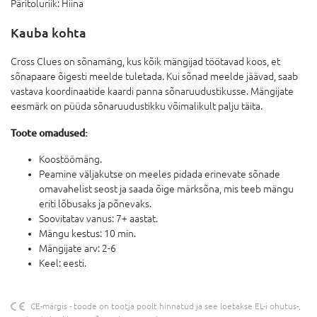
Päritoluriik:
Hiina
Kauba kohta
Cross Clues on sõnamäng, kus kõik mängijad töötavad koos, et
sõnapaare õigesti meelde tuletada. Kui sõnad meelde jäävad, saab
vastava koordinaatide kaardi panna sõnaruudustikusse. Mängijate
eesmärk on püüda sõnaruudustikku võimalikult palju täita.
Toote omadused:
Koostöömäng.
Peamine väljakutse on meeles pidada erinevate sõnade
omavahelist seost ja saada õige märksõna, mis teeb mängu
eriti lõbusaks ja põnevaks.
Soovitatav vanus: 7+ aastat.
Mängu kestus: 10 min.
Mängijate arv: 2-6
Keel: eesti.
CE-märgis - toode on tootja poolt hinnatud ja see loetakse EL-i ohutus-,