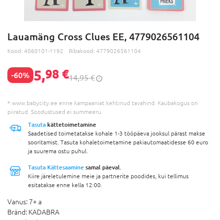
Lauamäng Cross Clues EE, 4779026561104
Kood:
4060101-1192
Ribakood:
4779026561104
5,
98 €
-60%
14,95 €
* www.babycity.ee enne kampaaniat kehtinud tavahind. Kaubakogus on
piiratud. Soodustused ei summeeru.
Tasuta
kättetoimetamine
Saadetised toimetatakse kohale 1-3 tööpäeva jooksul pärast makse
sooritamist. Tasuta kohaletoimetamine pakiautomaatidesse 60 euro
ja suurema ostu puhul.
Tasuta Kättesaamine
samal päeval.
Kiire järeletulemine meie ja partnerite poodides, kui tellimus
esitatakse enne kella 12:00.
Vanus:
7+ a
Bränd:
KADABRA