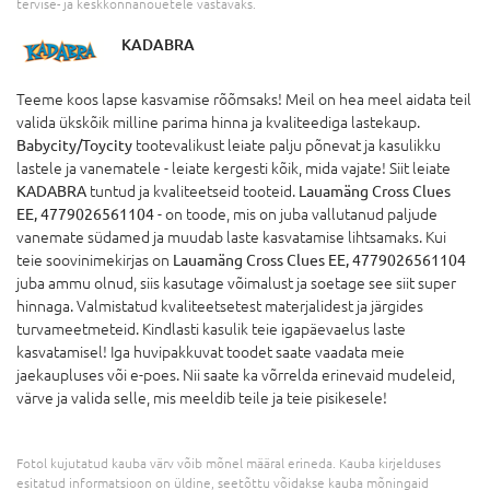
tervise- ja keskkonnanõuetele vastavaks.
KADABRA
Teeme koos lapse kasvamise rõõmsaks! Meil on hea meel aidata teil
valida ükskõik milline parima hinna ja kvaliteediga lastekaup.
Babycity/Toycity
tootevalikust leiate palju põnevat ja kasulikku
lastele ja vanematele - leiate kergesti kõik, mida vajate! Siit leiate
KADABRA
tuntud ja kvaliteetseid tooteid.
Lauamäng Cross Clues
EE, 4779026561104
- on toode, mis on juba vallutanud paljude
vanemate südamed ja muudab laste kasvatamise lihtsamaks. Kui
teie soovinimekirjas on
Lauamäng Cross Clues EE, 4779026561104
juba ammu olnud, siis kasutage võimalust ja soetage see siit super
hinnaga. Valmistatud kvaliteetsetest materjalidest ja järgides
turvameetmeteid. Kindlasti kasulik teie igapäevaelus laste
kasvatamisel! Iga huvipakkuvat toodet saate vaadata meie
jaekaupluses või e-poes. Nii saate ka võrrelda erinevaid mudeleid,
värve ja valida selle, mis meeldib teile ja teie pisikesele!
Fotol kujutatud kauba värv võib mõnel määral erineda. Kauba kirjelduses
esitatud informatsioon on üldine, seetõttu võidakse kauba mõningaid