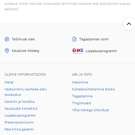
omadusi mitte mainida. Küsimuste tekkimisel ootame teie pöördumist e-posti
aadressil
Tellimuse olek
Tagastamise vorm
Kaupluse tööaeg
Lojaalsusprogramm
ÜLDINE INFORMATISOON
ABI JA INFO
Meist
Maksmine
Vastsündinu esimese ostu
Kohaletoimetamine Eestis
soodustus
Tagastamine
Garantii ja hooldus
Tingimused
Kaupluste kontaktid
Võta meiega ühendust
Lojaalsusprogramm
Pretensioonivorm
Hea hinna garantii