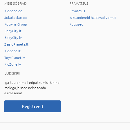
MEIE SÕBRAD
PRIVAATSUS
KidZone.ee
Privaatsus
Jukukeskus.ee
Isikuandmeid haldavad vormid
Kotryna Group
Küpsised
BabyCity.lt
BabyCity.lv
ZaisluPlaneta.lt
KidZone.lt
ToysPlanet.lv
KidZone.lv
UUDISKIRI
Iga kuu on meil eripakkumisi! Ühine
meiega ja saad neist teada
esimesena!
Registreeri