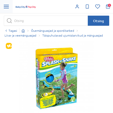
0
Otsing
Tagasi
Õuemänguasjad ja sporditarbed
Liiva- ja veemänguasjad
Täispuhutavad ujumistarvikud ja mänguasjad
ALLAHINDLUS