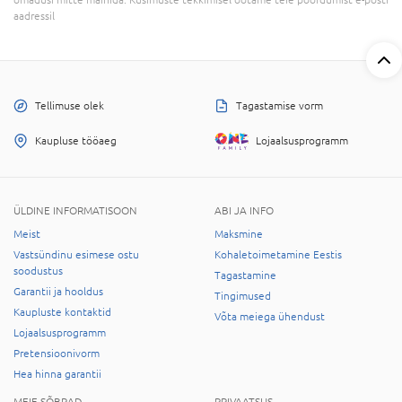
omadusi mitte mainida. Küsimuste tekkimisel ootame teie pöördumist e-posti
aadressil
Tellimuse olek
Tagastamise vorm
Kaupluse tööaeg
Lojaalsusprogramm
ÜLDINE INFORMATISOON
ABI JA INFO
Meist
Maksmine
Vastsündinu esimese ostu
Kohaletoimetamine Eestis
soodustus
Tagastamine
Garantii ja hooldus
Tingimused
Kaupluste kontaktid
Võta meiega ühendust
Lojaalsusprogramm
Pretensioonivorm
Hea hinna garantii