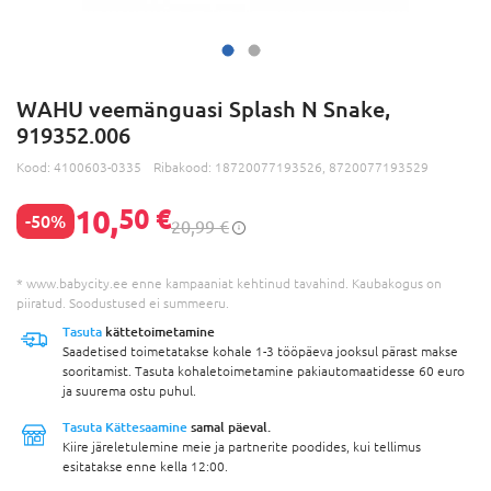
WAHU veemänguasi Splash N Snake,
919352.006
Kood:
4100603-0335
Ribakood:
18720077193526, 8720077193529
10,
50 €
-50%
20,99 €
* www.babycity.ee enne kampaaniat kehtinud tavahind. Kaubakogus on
piiratud. Soodustused ei summeeru.
Tasuta
kättetoimetamine
Saadetised toimetatakse kohale 1-3 tööpäeva jooksul pärast makse
sooritamist. Tasuta kohaletoimetamine pakiautomaatidesse 60 euro
ja suurema ostu puhul.
Tasuta Kättesaamine
samal päeval.
Kiire järeletulemine meie ja partnerite poodides, kui tellimus
esitatakse enne kella 12:00.