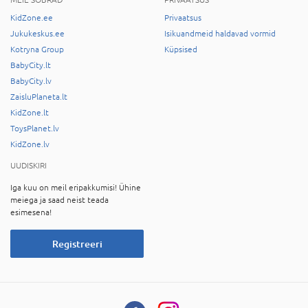
MEIE SÕBRAD
PRIVAATSUS
KidZone.ee
Privaatsus
Jukukeskus.ee
Isikuandmeid haldavad vormid
Kotryna Group
Küpsised
BabyCity.lt
BabyCity.lv
ZaisluPlaneta.lt
KidZone.lt
ToysPlanet.lv
KidZone.lv
UUDISKIRI
Iga kuu on meil eripakkumisi! Ühine
meiega ja saad neist teada
esimesena!
Registreeri