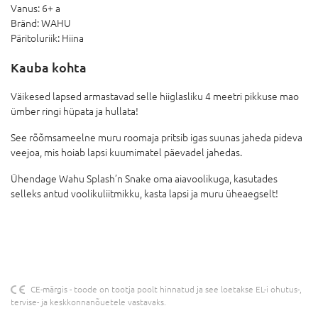
Vanus:
6+ a
Bränd:
WAHU
Päritoluriik:
Hiina
Kauba kohta
Väikesed lapsed armastavad selle hiiglasliku 4 meetri pikkuse mao
ümber ringi hüpata ja hullata!
See rõõmsameelne muru roomaja pritsib igas suunas jaheda pideva
veejoa, mis hoiab lapsi kuumimatel päevadel jahedas.
Ühendage Wahu Splash’n Snake oma aiavoolikuga, kasutades
selleks antud voolikuliitmikku, kasta lapsi ja muru üheaegselt!
CE-märgis - toode on tootja poolt hinnatud ja see loetakse EL-i ohutus-,
tervise- ja keskkonnanõuetele vastavaks.