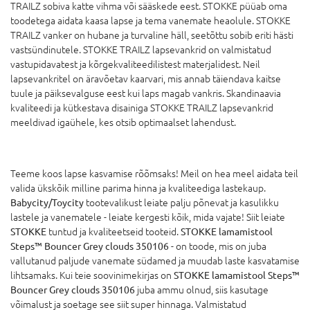
TRAILZ sobiva katte vihma või sääskede eest. STOKKE püüab oma
toodetega aidata kaasa lapse ja tema vanemate heaolule. STOKKE
TRAILZ vanker on hubane ja turvaline häll, seetõttu sobib eriti hästi
vastsündinutele. STOKKE TRAILZ lapsevankrid on valmistatud
vastupidavatest ja kõrgekvaliteedilistest materjalidest. Neil
lapsevankritel on äravõetav kaarvari, mis annab täiendava kaitse
tuule ja päiksevalguse eest kui laps magab vankris. Skandinaavia
kvaliteedi ja kütkestava disainiga STOKKE TRAILZ lapsevankrid
meeldivad igaühele, kes otsib optimaalset lahendust.
Teeme koos lapse kasvamise rõõmsaks! Meil on hea meel aidata teil
valida ükskõik milline parima hinna ja kvaliteediga lastekaup.
Babycity/Toycity
tootevalikust leiate palju põnevat ja kasulikku
lastele ja vanematele - leiate kergesti kõik, mida vajate! Siit leiate
STOKKE
tuntud ja kvaliteetseid tooteid.
STOKKE lamamistool
Steps™ Bouncer Grey clouds 350106
- on toode, mis on juba
vallutanud paljude vanemate südamed ja muudab laste kasvatamise
lihtsamaks. Kui teie soovinimekirjas on
STOKKE lamamistool Steps™
Bouncer Grey clouds 350106
juba ammu olnud, siis kasutage
võimalust ja soetage see siit super hinnaga. Valmistatud