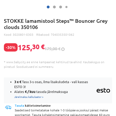
STOKKE lamamistool Steps™ Bouncer Grey
clouds 350106
Kood:
3020801-0303
Ribakood:
7040353501062
125,
30 €
-30%
179,00 €
* www.babycity.ee enne kampaaniat kehtinud tavahind. Kaubakogus on
piiratud. Soodustused ei summeeru.
3 x
€
Tasu 3-s osas, ilma lisakuludeta - vali kassas
ESTO 3!
€ / kuu
Alates
tasuda järelmaksuga
Järelmaksu kalkulaator >
Tasuta
kättetoimetamine
Saadetised toimetatakse kohale 1-3 tööpäeva jooksul pärast makse
sooritamist. Tasuta kohaletoimetamine pakiautomaatidesse 60 euro