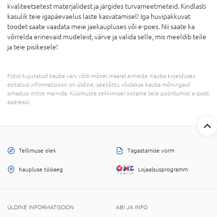
kvaliteetsetest materjalidest ja järgides turvameetmeteid. Kindlasti
kasulik teie igapäevaelus laste kasvatamisel! Iga huvipakkuvat
toodet saate vaadata meie jaekaupluses või e-poes. Nii saate ka
võrrelda erinevaid mudeleid, värve ja valida selle, mis meeldib teile
ja teie pisikesele!
Fotol kujutatud kauba värv võib mõnel määral erineda. Kauba kirjelduses
esitatud informatsioon on üldine, seetõttu võidakse kauba mõningaid
omadusi mitte mainida. Küsimuste tekkimisel ootame teie pöördumist e-posti
aadressil
Tellimuse olek
Tagastamise vorm
Kaupluse tööaeg
Lojaalsusprogramm
ÜLDINE INFORMATISOON
ABI JA INFO