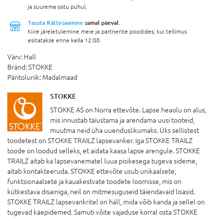
ja suurema ostu puhul.
Tasuta Kättesaamine
samal päeval.
Kiire järeletulemine meie ja partnerite poodides, kui tellimus
esitatakse enne kella 12:00.
Värv:
Hall
Bränd:
STOKKE
Päritoluriik:
Madalmaad
STOKKE
STOKKE AS on Norra ettevõte. Lapse heaolu on alus,
mis innustab täiustama ja arendama uusi tooteid,
muutma neid üha uuenduslikumaks. Üks sellistest
toodetest on STOKKE TRAILZ lapsevanker. Iga STOKKE TRAILZ
toode on loodud selleks, et aidata kaasa lapse arengule. STOKKE
TRAILZ aitab ka lapsevanematel luua pisikesega tugeva sideme,
aitab kontakteeruda. STOKKE ettevõte usub unikaalsete,
funktsionaalsete ja kauakestvate toodete loomisse, mis on
kütkestava disainiga, neil on mitmesuguseid täiendavaid lisasid.
STOKKE TRAILZ lapsevankritel on häll, mida võib kanda ja sellel on
tugevad käepidemed. Samuti võite vajaduse korral osta STOKKE