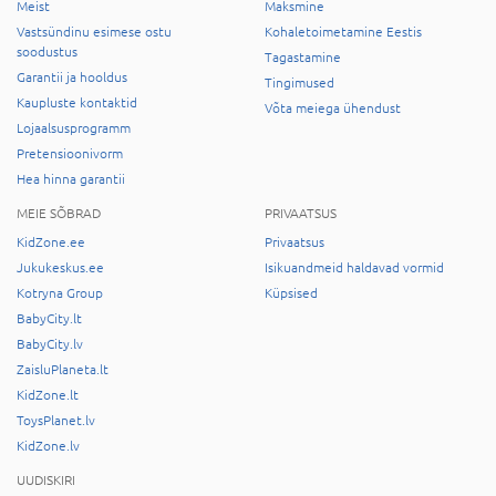
Meist
Maksmine
Vastsündinu esimese ostu
Kohaletoimetamine Eestis
soodustus
Tagastamine
Garantii ja hooldus
Tingimused
Kaupluste kontaktid
Võta meiega ühendust
Lojaalsusprogramm
Pretensioonivorm
Hea hinna garantii
MEIE SÕBRAD
PRIVAATSUS
KidZone.ee
Privaatsus
Jukukeskus.ee
Isikuandmeid haldavad vormid
Kotryna Group
Küpsised
BabyCity.lt
BabyCity.lv
ZaisluPlaneta.lt
KidZone.lt
ToysPlanet.lv
KidZone.lv
UUDISKIRI