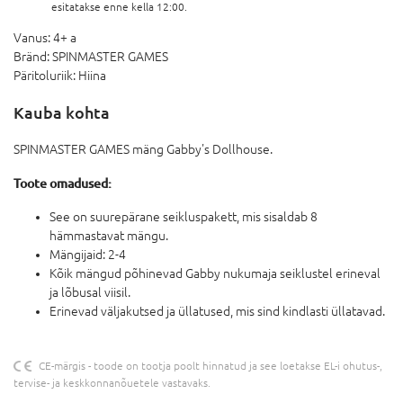
esitatakse enne kella 12:00.
Vanus:
4+ a
Bränd:
SPINMASTER GAMES
Päritoluriik:
Hiina
Kauba kohta
SPINMASTER GAMES mäng Gabby's Dollhouse.
Toote omadused:
See on suurepärane seikluspakett, mis sisaldab 8
hämmastavat mängu.
Mängijaid: 2-4
Kõik mängud põhinevad Gabby nukumaja seiklustel erineval
ja lõbusal viisil.
Erinevad väljakutsed ja üllatused, mis sind kindlasti üllatavad.
CE-märgis - toode on tootja poolt hinnatud ja see loetakse EL-i ohutus-,
tervise- ja keskkonnanõuetele vastavaks.