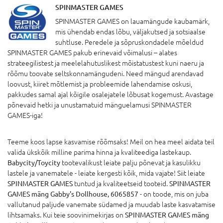
SPINMASTER GAMES
SPINMASTER GAMES on lauamängude kaubamärk,
mis ühendab endas lõbu, väljakutsed ja sotsiaalse
suhtluse. Peredele ja sõpruskondadele mõeldud
SPINMASTER GAMES pakub erinevaid võimalusi – alates
strateegilistest ja meelelahutuslikest mõistatustest kuni naeru ja
rõõmu toovate seltskonnamängudeni. Need mängud arendavad
loovust, kiiret mõtlemist ja probleemide lahendamise oskusi,
pakkudes samal ajal kõigile osalejatele lõbusat kogemust. Avastage
põnevaid hetki ja unustamatuid mänguelamusi SPINMASTER
GAMES-iga!
Teeme koos lapse kasvamise rõõmsaks! Meil on hea meel aidata teil
valida ükskõik milline parima hinna ja kvaliteediga lastekaup.
Babycity/Toycity
tootevalikust leiate palju põnevat ja kasulikku
lastele ja vanematele - leiate kergesti kõik, mida vajate! Siit leiate
SPINMASTER GAMES
tuntud ja kvaliteetseid tooteid.
SPINMASTER
GAMES mäng Gabby's Dollhouse, 6065857
- on toode, mis on juba
vallutanud paljude vanemate südamed ja muudab laste kasvatamise
lihtsamaks. Kui teie soovinimekirjas on
SPINMASTER GAMES mäng