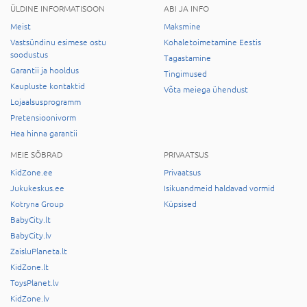
ÜLDINE INFORMATISOON
ABI JA INFO
Meist
Maksmine
Vastsündinu esimese ostu
Kohaletoimetamine Eestis
soodustus
Tagastamine
Garantii ja hooldus
Tingimused
Kaupluste kontaktid
Võta meiega ühendust
Lojaalsusprogramm
Pretensioonivorm
Hea hinna garantii
MEIE SÕBRAD
PRIVAATSUS
KidZone.ee
Privaatsus
Jukukeskus.ee
Isikuandmeid haldavad vormid
Kotryna Group
Küpsised
BabyCity.lt
BabyCity.lv
ZaisluPlaneta.lt
KidZone.lt
ToysPlanet.lv
KidZone.lv