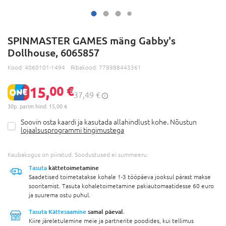
SPINMASTER GAMES mäng Gabby's
Dollhouse, 6065857
Kood:
4060101-1494
Ribakood:
778988443361
15,
00 €
37,49 €
30p. parim hind: 15,00 €
Soovin osta kaardi ja kasutada allahindlust kohe. Nõustun
lojaalsusprogrammi tingimustega
Kaubakogus on piiratud. Soodustused ei summeeru.
Tasuta
kättetoimetamine
Saadetised toimetatakse kohale 1-3 tööpäeva jooksul pärast makse
sooritamist. Tasuta kohaletoimetamine pakiautomaatidesse 60 euro
ja suurema ostu puhul.
Tasuta Kättesaamine
samal päeval.
Kiire järeletulemine meie ja partnerite poodides, kui tellimus