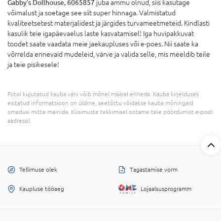
Gabby's Dollhouse, 6065857
juba ammu olnud, siis kasutage
võimalust ja soetage see siit super hinnaga. Valmistatud
kvaliteetsetest materjalidest ja järgides turvameetmeteid. Kindlasti
kasulik teie igapäevaelus laste kasvatamisel! Iga huvipakkuvat
toodet saate vaadata meie jaekaupluses või e-poes. Nii saate ka
võrrelda erinevaid mudeleid, värve ja valida selle, mis meeldib teile
ja teie pisikesele!
Fotol kujutatud kauba värv võib mõnel määral erineda. Kauba kirjelduses
esitatud informatsioon on üldine, seetõttu võidakse kauba mõningaid
omadusi mitte mainida. Küsimuste tekkimisel ootame teie pöördumist e-posti
aadressil
Tellimuse olek
Tagastamise vorm
Kaupluse tööaeg
Lojaalsusprogramm