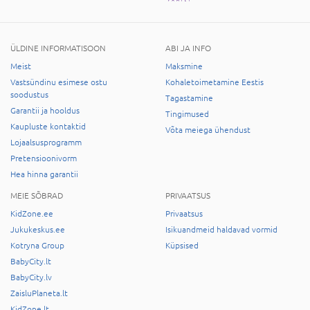
ÜLDINE INFORMATISOON
ABI JA INFO
Meist
Maksmine
Vastsündinu esimese ostu
Kohaletoimetamine Eestis
soodustus
Tagastamine
Garantii ja hooldus
Tingimused
Kaupluste kontaktid
Võta meiega ühendust
Lojaalsusprogramm
Pretensioonivorm
Hea hinna garantii
MEIE SÕBRAD
PRIVAATSUS
KidZone.ee
Privaatsus
Jukukeskus.ee
Isikuandmeid haldavad vormid
Kotryna Group
Küpsised
BabyCity.lt
BabyCity.lv
ZaisluPlaneta.lt
KidZone.lt