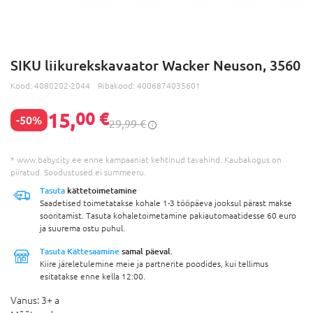
SIKU liikurekskavaator Wacker Neuson, 3560
Kood:
4080202-2044
Ribakood:
4006874035601
15,
00 €
-50%
29,99 €
* www.babycity.ee enne kampaaniat kehtinud tavahind. Kaubakogus on
piiratud. Soodustused ei summeeru.
Tasuta
kättetoimetamine
Saadetised toimetatakse kohale 1-3 tööpäeva jooksul pärast makse
sooritamist. Tasuta kohaletoimetamine pakiautomaatidesse 60 euro
ja suurema ostu puhul.
Tasuta Kättesaamine
samal päeval.
Kiire järeletulemine meie ja partnerite poodides, kui tellimus
esitatakse enne kella 12:00.
Vanus:
3+ a