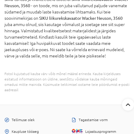
Neuson, 3560
- on toode, mis on juba vallutanud paljude vanemate
südamed ja muudab laste kasvatamise lihtsamaks. Kui teie
soovinimekirjas on
SIKU liikurekskavaator Wacker Neuson, 3560
juba ammu olnud, siis kasutage võimalust ja soetage see siit super
hinnaga. Valmistatud kvaliteetsetest materjalidest ja järgides
turvameetmeteid. Kindlasti kasulik teie igapäevaelus laste
kasvatamisel! Iga huvipakkuvat toodet saate vaadata meie
jaekaupluses või e-poes. Nii saate ka võrrelda erinevaid mudeleid,
värve ja valida selle, mis meeldib teile ja teie pisikesele!
Fotol kujutatud kauba värv võib mõnel määral erineda. Kauba kirjelduses
esitatud informatsioon on üldine, seetõttu võidakse kauba mõningaid
omadusi mitte mainida. Küsimuste tekkimisel ootame teie pöördumist e-posti
aadressil
Tellimuse olek
Tagastamise vorm
Kaupluse tööaeg
Lojaalsusprogramm