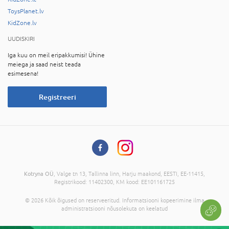
ToysPlanet.lv
KidZone.lv
UUDISKIRI
Iga kuu on meil eripakkumisi! Ühine
meiega ja saad neist teada
esimesena!
Registreeri
Kotryna OÜ
, Valge tn 13, Tallinna linn, Harju maakond, EESTI, EE-11415,
Registrikood: 11402300, KM kood: EE101161725
© 2026 Kõik õigused on reserveeritud. Informatsiooni kopeerimine ilma
administratsiooni nõusolekuta on keelatud