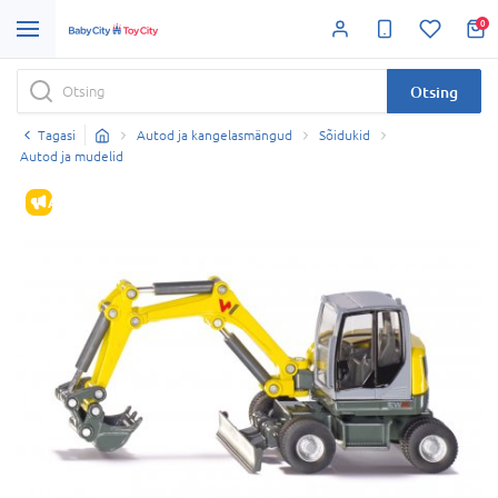
0
Otsing
Tagasi
Autod ja kangelasmängud
Sõidukid
Autod ja mudelid
ALLAHINDLUS