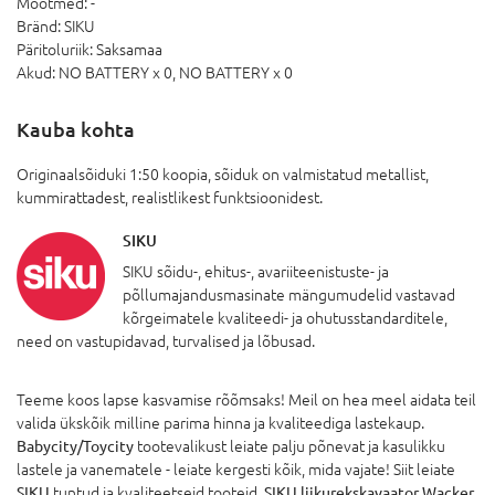
Mõõtmed:
-
Bränd:
SIKU
Päritoluriik:
Saksamaa
Akud:
NO BATTERY x 0,
NO BATTERY x 0
Kauba kohta
Originaalsõiduki 1:50 koopia, sõiduk on valmistatud metallist,
kummirattadest, realistlikest funktsioonidest.
SIKU
SIKU sõidu-, ehitus-, avariiteenistuste- ja
põllumajandusmasinate mängumudelid vastavad
kõrgeimatele kvaliteedi- ja ohutusstandarditele,
need on vastupidavad, turvalised ja lõbusad.
Teeme koos lapse kasvamise rõõmsaks! Meil on hea meel aidata teil
valida ükskõik milline parima hinna ja kvaliteediga lastekaup.
Babycity/Toycity
tootevalikust leiate palju põnevat ja kasulikku
lastele ja vanematele - leiate kergesti kõik, mida vajate! Siit leiate
SIKU
tuntud ja kvaliteetseid tooteid.
SIKU liikurekskavaator Wacker