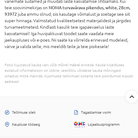
vanemate südamed ja muudab laste kasvatamise lihtsamaks. Kui
teie soovinimekirjas on
NOMA turvavärava pikendus, white, 28cm,
93972
juba ammu olnud, siis kasutage võimalust ja soetage see siit
super hinnaga. Valmistatud kvaliteetsetest materjalidest ja järgides
turvameetmeteid. Kindlasti kasulik teie igapäevaelus laste
kasvatamisel! Iga huvipakkuvat toodet saate vaadata meie
jaekaupluses või e-poes. Nii saate ka võrrelda erinevaid mudeleid,
värve ja valida selle, mis meeldib teile ja teie pisikesele!
Fotol kujutatud kauba värv võib mõnel määral erineda. Kauba kirjelduses
esitatud informatsioon on üldine, seetõttu võidakse kauba mõningaid
omadusi mitte mainida. Küsimuste tekkimisel ootame teie pöördumist e-posti
aadressil
Tellimuse olek
Tagastamise vorm
Kaupluse tööaeg
Lojaalsusprogramm