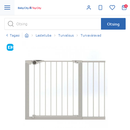
0
Otsing
Tagasi
Lastetuba
Turvalisus
Turvaväravad
E-HIND