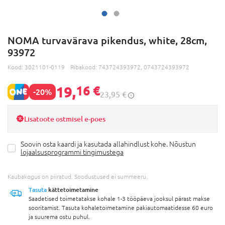
NOMA turvavärava pikendus, white, 28cm,
93972
Kood:
3021101-0119
Ribakood:
743724393972, 0743724393972
19,
16 €
-20%
23,95 €
Lisatoote ostmisel e-poes
Soovin osta kaardi ja kasutada allahindlust kohe. Nõustun
lojaalsusprogrammi tingimustega
Kaubakogus on piiratud. Soodustused ei summeeru.
Tasuta
kättetoimetamine
Saadetised toimetatakse kohale 1-3 tööpäeva jooksul pärast makse
sooritamist. Tasuta kohaletoimetamine pakiautomaatidesse 60 euro
ja suurema ostu puhul.