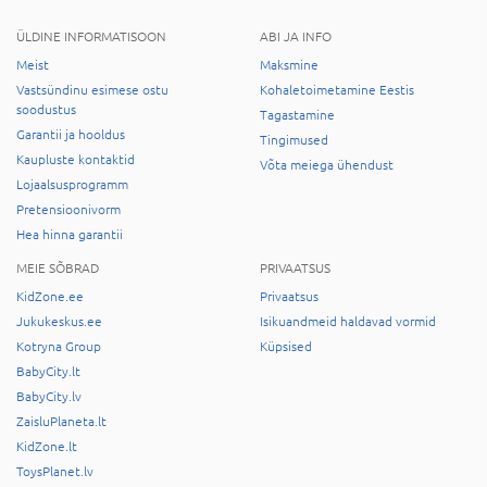
ÜLDINE INFORMATISOON
ABI JA INFO
Meist
Maksmine
Vastsündinu esimese ostu
Kohaletoimetamine Eestis
soodustus
Tagastamine
Garantii ja hooldus
Tingimused
Kaupluste kontaktid
Võta meiega ühendust
Lojaalsusprogramm
Pretensioonivorm
Hea hinna garantii
MEIE SÕBRAD
PRIVAATSUS
KidZone.ee
Privaatsus
Jukukeskus.ee
Isikuandmeid haldavad vormid
Kotryna Group
Küpsised
BabyCity.lt
BabyCity.lv
ZaisluPlaneta.lt
KidZone.lt
ToysPlanet.lv