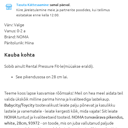
Tasuta Kättesaamine
samal päeval.
Kiire järeletulemine meie ja partnerite poodides, kui tellimus
esitatakse enne kella 12:00.
Värv:
Valge
Vanus:
0-2 a
Bränd:
NOMA
Päritoluriik:
Hiina
Kauba kohta
Sobib ainult Rental Pressure Fit-le(müüakse eraldi).
See pikendusosa on 28 cm lai.
Teeme koos lapse kasvamise rõõmsaks! Meil on hea meel aidata teil
valida ükskõik milline parima hinna ja kvaliteediga lastekaup.
Babycity/Toycity
tootevalikust leiate palju põnevat ja kasulikku
lastele ja vanematele - leiate kergesti kõik, mida vajate! Siit leiate
NOMA
tuntud ja kvaliteetseid tooteid.
NOMA turvavärava pikendus,
white, 28cm, 93972
- on toode, mis on juba vallutanud paljude