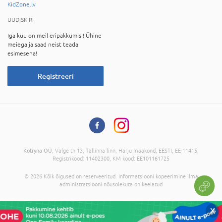
KidZone.lv
UUDISKIRI
Iga kuu on meil eripakkumisi! Ühine
meiega ja saad neist teada
esimesena!
Registreeri
Kotryna OÜ
, Valge tn 13, Tallinna linn, Harju maakond, EESTI, EE-11415,
Registrikood: 11402300, KM kood: EE101161725
© 2026 Kõik õigused on reserveeritud. Informatsiooni kopeerimine ilma
administratsiooni nõusolekuta on keelatud
X
Ostukorvi