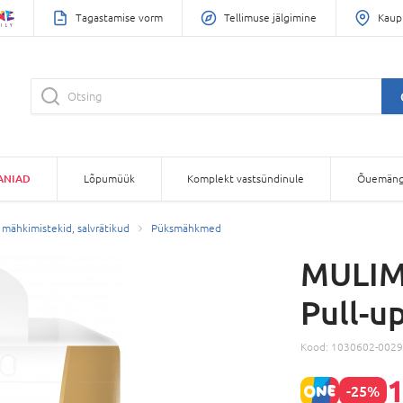
Tagastamise vorm
Tellimuse jälgimine
Kaup
ANIAD
Lõpumüük
Komplekt vastsündinule
Õuemäng
mähkimistekid, salvrätikud
Püksmähkmed
MULIM
Pull-up
Kood:
1030602-0029
1
-25%