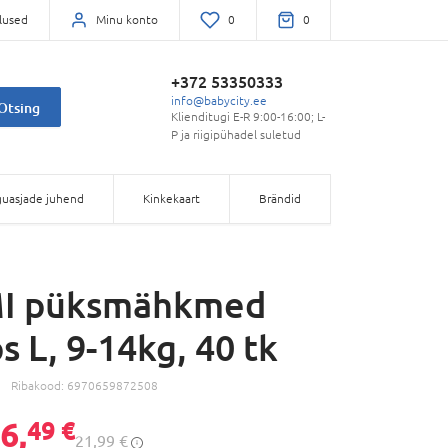
lused
Minu konto
0
0
+372 53350333
info@babycity.ee
Otsing
Klienditugi E-R 9:00-16:00; L-
P ja riigipühadel suletud
uasjade juhend
Kinkekaart
Brändid
I püksmähkmed
s L, 9-14kg, 40 tk
Ribakood:
6970659872508
6,
49 €
21,99 €