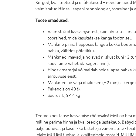
Kerged, kvaliteetsed ja üliõhukesed – need on uued
valmistatud Hiinas Jaapani tehnoloogiat, toorainet ja 
Toote omadused:
Valmistatud kaasaegsetest, kuid ohututest mater
toorained, mida kasutatakse kanga tootmisel.
Mähkme pinna happesus langeb kokku beebi naha
nahka, vältides põletikku.
Mähkmed imavad ja hoiavad niiskust kuni 12 tund
soovitame vahetada sagedamini).
Hingav materjal võimaldab hoida lapse nahka kui
ärrituvuse eest.
Mähkmed on väga õhukesed (~ 2 mm) ja kerged (
Pakendis on 40 tk.
Suurus: L, 9-14 kg
Teeme koos lapse kasvamise rõõmsaks! Meil on hea mee
milline parima hinna ja kvaliteediga lastekaup.
Babycit
palju põnevat ja kasulikku lastele ja vanematele - leiate
leiate
MULIMI
tuntud ja kvaliteetseid tooteid.
MULIMI 