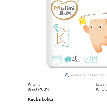
Vajuta pildile, et tootepilti
Parts:
40
Lapse k
Bränd:
MULIMI
Päritolu
Kauba kohta