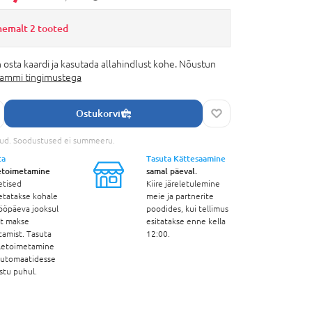
hemalt 2 tooted
 osta kaardi ja kasutada allahindlust kohe. Nõustun
rammi tingimustega
Ostukorvi
tud. Soodustused ei summeeru.
ta
Tasuta Kättesaamine
etoimetamine
samal päeval.
etised
Kiire järeletulemine
etatakse kohale
meie ja partnerite
ööpäeva jooksul
poodides, kui tellimus
st makse
esitatakse enne kella
tamist. Tasuta
12:00.
letoimetamine
automaatidesse
stu puhul.