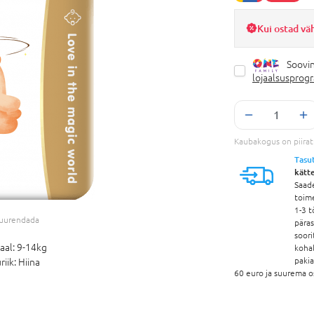
Kui ostad vä
Soovin
lojaalsusprog
Kaubakogus on piira
Tasu
kätt
Saad
toim
1-3 t
 suurendada
pära
soori
aal:
9-14kg
koha
paki
riik:
Hiina
60 euro ja suurema o