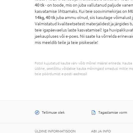
40 tk
- on toode, mis on juba vallutanud paljude van
kasvatamise lihtsamaks. Kui teie soovinimekirjas on
MU
14kg, 40 tk
juba ammu olnud, siis kasutage võimalust j
Valmistatud kvaliteetsetest materjalidest ja järgides 
teie igapäevaelus laste kasvatamisel! Iga huvipakkuva
jaekaupluses või e-poes. Nii saate ka võrrelda erinevaid
mis meeldib teile ja teie pisikesele!
Fotol kujutatud kauba värv võib mõnel määral erineda. Kauba 
üldine, seetõttu võidakse kauba mõningaid omadusi mitte ma
teie pöördumist e-posti aadressil
Tellimuse olek
Tagastamise vorm
ÜLDINE INFORMATISOON
ABI JA INFO