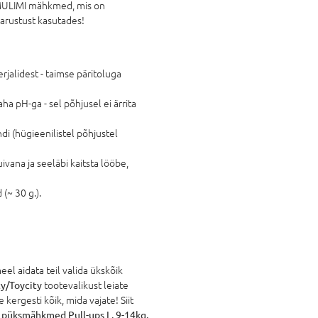
 MULIMI mähkmed, mis on
varustust kasutades!
jalidest - taimse päritoluga
 pH-ga - sel põhjusel ei ärrita
i (hügieenilistel põhjustel
vana ja seeläbi kaitsta lööbe,
~ 30 g.).
l aidata teil valida ükskõik
y/Toycity
tootevalikust leiate
 kergesti kõik, mida vajate! Siit
püksmähkmed Pull-ups L, 9-14kg,