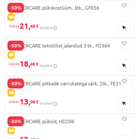
-50%
MOTHERCARE pükskostüüm, 3tk., GF056
ALLAHINDLUS
21,
48 €
42,95 €
-50%
MOTHERCARE tekstiilist jalanõud 3 tk., FD364
ALLAHINDLUS
18,
48 €
36,95 €
-50%
MOTHERCARE pikkade varrukatega särk, 2tk., FE310
ALLAHINDLUS
13,
98 €
27,95 €
-50%
MOTHERCARE püksid, HD206
ALLAHINDLUS