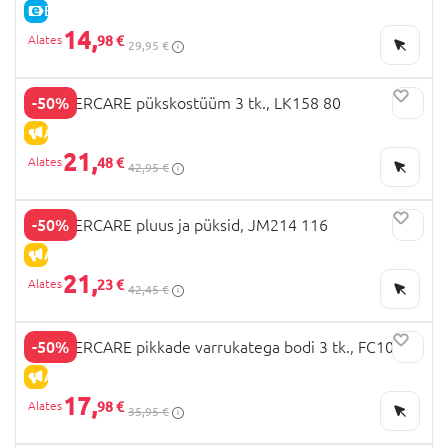
E-HIND
14,
98 €
29,95 €
-50%
MOTHERCARE pükskostüüm 3 tk., LK158 80
ALLAHINDLUS
21,
48 €
42,95 €
-50%
MOTHERCARE pluus ja püksid, JM214 116
ALLAHINDLUS
21,
23 €
42,45 €
-50%
MOTHERCARE pikkade varrukatega bodi 3 tk., FC109
ALLAHINDLUS
17,
98 €
35,95 €