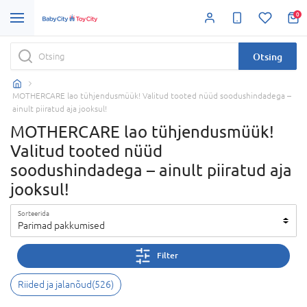
0
Otsing
MOTHERCARE lao tühjendusmüük! Valitud tooted nüüd soodushindadega –
ainult piiratud aja jooksul!
MOTHERCARE lao tühjendusmüük!
Valitud tooted nüüd
soodushindadega – ainult piiratud aja
jooksul!
Sorteerida
Parimad pakkumised
Filter
Riided ja jalanõud
(
526
)