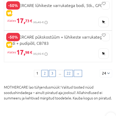
-50%
MOTHERCARE lühikeste varrukatega bodi, 5tk., GF068
ALLAHINDLUS
17,
73 €
35,45 €
-50%
MOTHERCARE pükskostüüm + lühikeste varrukatega
bodi + pudipõll, CB783
ALLAHINDLUS
17,
98 €
35,95 €
1
2
3
...
22
→
24
MOTHERCARE lao tühjendusmüük! Valitud tooted nüüd
soodushindadega – ainult piiratud aja jooksul! Allahindlused ei
summeeru ja kehtivad märgitud toodetele. Kauba kogus on piiratud.