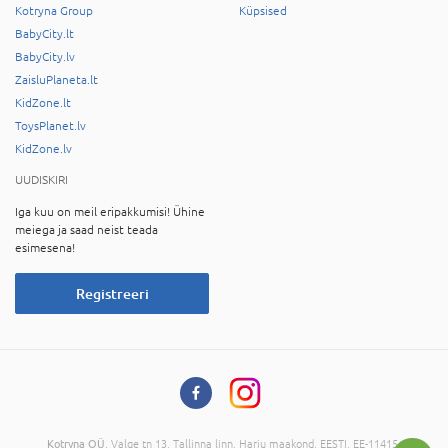
Kotryna Group
Küpsised
BabyCity.lt
BabyCity.lv
ZaisluPlaneta.lt
KidZone.lt
ToysPlanet.lv
KidZone.lv
UUDISKIRI
Iga kuu on meil eripakkumisi! Ühine
meiega ja saad neist teada
esimesena!
Registreeri
Kotryna OÜ
, Valge tn 13, Tallinna linn, Harju maakond, EESTI, EE-11415,