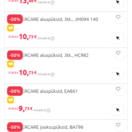
13,
48 €
26,95 €
-50%
MOTHERCARE aluspüksid, 3tk., JM094 140
ALLAHINDLUS
10,
73 €
21,45 €
-50%
MOTHERCARE aluspüksid, 3tk., HC982
ALLAHINDLUS
10,
73 €
21,45 €
-50%
MOTHERCARE aluspüksid, EA861
ALLAHINDLUS
9,
73 €
19,45 €
-50%
MOTHERCARE jooksupüksid, BA796