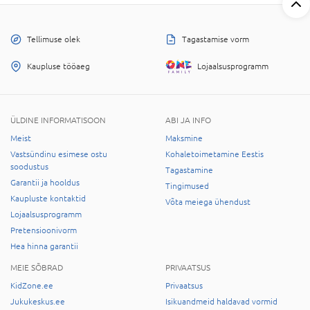
Tellimuse olek
Tagastamise vorm
Kaupluse tööaeg
Lojaalsusprogramm
ÜLDINE INFORMATISOON
ABI JA INFO
Meist
Maksmine
Vastsündinu esimese ostu
Kohaletoimetamine Eestis
soodustus
Tagastamine
Garantii ja hooldus
Tingimused
Kaupluste kontaktid
Võta meiega ühendust
Lojaalsusprogramm
Pretensioonivorm
Hea hinna garantii
MEIE SÕBRAD
PRIVAATSUS
KidZone.ee
Privaatsus
Jukukeskus.ee
Isikuandmeid haldavad vormid