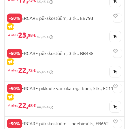
73 €
35,45 €
-50%
MOTHERCARE pükskostüüm, 3 tk., EB793
ALLAHINDLUS
23,
98 €
47,95 €
-50%
MOTHERCARE pükskostüüm, 3 tk., BB438
ALLAHINDLUS
22,
73 €
45,45 €
-50%
MOTHERCARE pikkade varrukatega bodi, 5tk., FC114
ALLAHINDLUS
22,
48 €
44,95 €
-50%
MOTHERCARE pükskostüüm + beebimüts, EB652