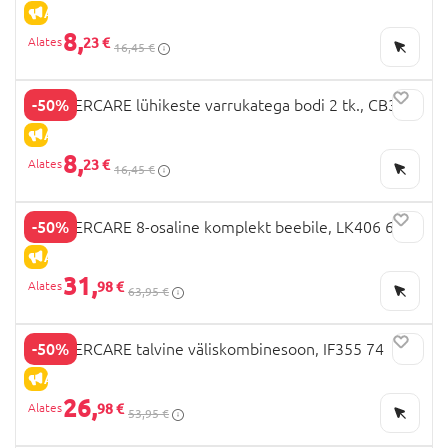
ALLAHINDLUS
8,
23 €
16,45 €
-50%
MOTHERCARE lühikeste varrukatega bodi 2 tk., CB387
98
ALLAHINDLUS
8,
23 €
16,45 €
-50%
MOTHERCARE 8-osaline komplekt beebile, LK406 62
ALLAHINDLUS
31,
98 €
63,95 €
-50%
MOTHERCARE talvine väliskombinesoon, IF355 74
ALLAHINDLUS
26,
98 €
53,95 €