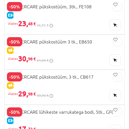
-50%
MOTHERCARE pükskostüüm, 3tk., FE108
E-HIND
23,
48 €
46,95 €
-50%
MOTHERCARE pükskostüüm 3 tk., EB650
ALLAHINDLUS
30,
98 €
61,95 €
-50%
MOTHERCARE pükskostüüm, 3 tk., CB617
ALLAHINDLUS
29,
98 €
59,95 €
-50%
MOTHERCARE lühikeste varrukatega bodi, 5tk., GF066
E-HIND
17,