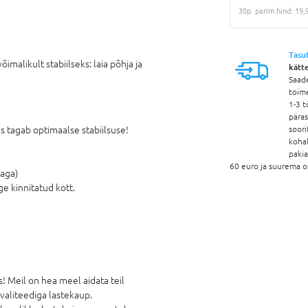
30p. parim hind: 19,
-poes
Lisatoote ostmisel e-poes
Tasu
malikult stabiilseks: laia põhja ja
kätt
Saad
toim
1-3 t
pära
 tagab optimaalse stabiilsuse!
soori
koha
paki
60 euro ja suurema o
taga)
e kinnitatud kott.
 Meil on hea meel aidata teil
kvaliteediga lastekaup.