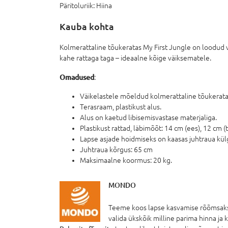
Päritoluriik:
Hiina
Lisatoote ostmisel e
Kauba kohta
Kolmerattaline tõukeratas My First Jungle on loodud või
kahe rattaga taga – ideaalne kõige väiksematele.
Omadused
:
Väikelastele mõeldud kolmerattaline tõukeratas
Terasraam, plastikust alus.
Alus on kaetud libisemisvastase materjaliga.
Plastikust rattad, läbimõõt: 14 cm (ees), 12 cm (
Lapse asjade hoidmiseks on kaasas juhtraua külg
Juhtraua kõrgus: 65 cm
Maksimaalne koormus: 20 kg.
MONDO
Teeme koos lapse kasvamise rõõmsaks!
valida ükskõik milline parima hinna ja 