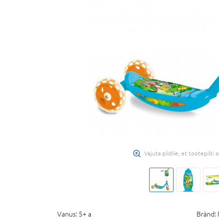
-20%
E-HIND
Vajuta pildile, et tootepilti
SEVEN POLSKA kiiver St
59173
35,
99 €
44,99 €
Vanus:
5+ a
Bränd: