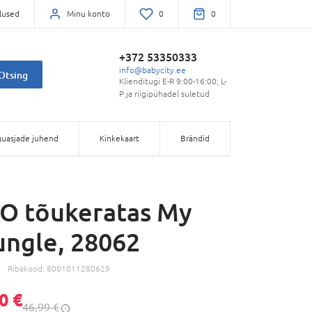
lused
Minu konto
0
0
+372 53350333
info@babycity.ee
Otsing
Klienditugi E-R 9:00-16:00; L-
P ja riigipühadel suletud
uasjade juhend
Kinkekaart
Brändid
 tõukeratas My
Jungle, 28062
Ribakood:
8001011280629
0 €
46,99 €