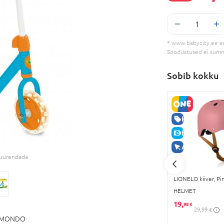
* www.babycity.ee e
Soodustused ei sum
Sobib kokku
-20%
E-HIND
HEA HIND
E-HIND
AINULT VEEB
 suurendada
ar Wars,
SEVEN POLSKA Kiiver STITCH,
LIONELO kiiver, Pin
59299
HELMET
35,
19,
99 €
98 €
44,99 €
29,99 €
MONDO