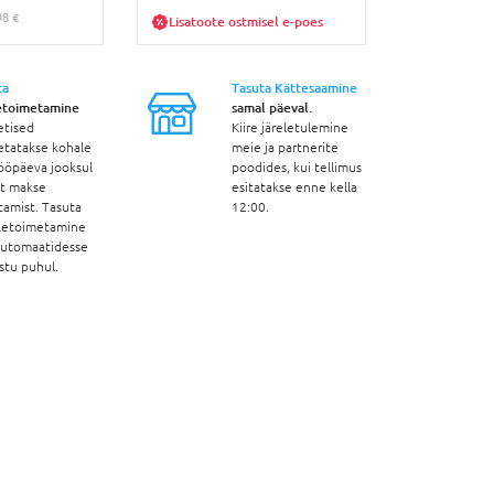
98 €
30p. parim hin
Lisatoote ostmisel e-poes
ta
Tasuta Kättesaamine
etoimetamine
samal päeval.
etised
Kiire järeletulemine
etatakse kohale
meie ja partnerite
ööpäeva jooksul
poodides, kui tellimus
st makse
esitatakse enne kella
tamist. Tasuta
12:00.
letoimetamine
automaatidesse
stu puhul.