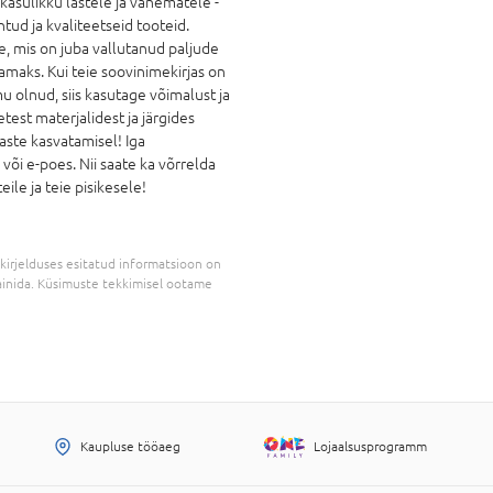
 kasulikku lastele ja vanematele -
tud ja kvaliteetseid tooteid.
e, mis on juba vallutanud paljude
maks. Kui teie soovinimekirjas on
 olnud, siis kasutage võimalust ja
test materjalidest ja järgides
aste kasvatamisel! Iga
õi e-poes. Nii saate ka võrrelda
ile ja teie pisikesele!
kirjelduses esitatud informatsioon on
inida. Küsimuste tekkimisel ootame
Kaupluse tööaeg
Lojaalsusprogramm