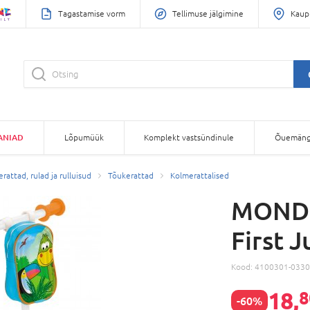
Tagastamise vorm
Tellimuse jälgimine
Kaup
ANIAD
Lõpumüük
Komplekt vastsündinule
Õuemäng
rattad, rulad ja rulluisud
Tõukerattad
Kolmerattalised
MONDO
First 
Kood:
4100301-0330
18,
8
-60%