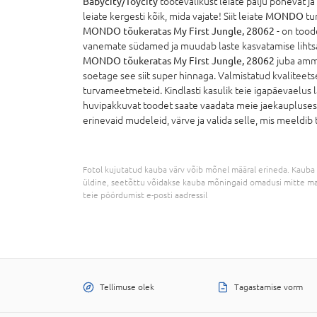
Babycity/Toycity
tootevalikust leiate palju põnevat ja
leiate kergesti kõik, mida vajate! Siit leiate
MONDO
tun
MONDO tõukeratas My First Jungle, 28062
- on tood
vanemate südamed ja muudab laste kasvatamise lihtsa
MONDO tõukeratas My First Jungle, 28062
juba ammu
soetage see siit super hinnaga. Valmistatud kvaliteetse
turvameetmeteid. Kindlasti kasulik teie igapäevaelus l
huvipakkuvat toodet saate vaadata meie jaekaupluses v
erinevaid mudeleid, värve ja valida selle, mis meeldib te
Fotol kujutatud kauba värv võib mõnel määral erineda. Kauba 
üldine, seetõttu võidakse kauba mõningaid omadusi mitte ma
teie pöördumist e-posti aadressil
Tellimuse olek
Tagastamise vorm