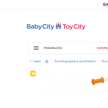
KAMPA
PEAKATALOOG
Tagasi
Õuemänguasjad ja sporditarbed
Tõuke
ALLAHINDLUS