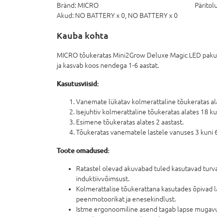
-20%
Bränd:
MICRO
Päritolu
Akud:
NO BATTERY x 0,
NO BATTERY x 0
E-HIND
Kauba kohta
MICRO tõukeratas Mini2Grow Deluxe Magic LED pakub 
ja kasvab koos nendega 1-6 aastat.
GLOBBER kiiver Go Up L
Kasutusviisid:
XXS/XS (45–51 cm), sini
201
36,
76 €
Vanemate lükatav kolmerattaline tõukeratas al
45,95 €
Isejuhtiv kolmerattaline tõukeratas alates 18 ku
Esimene tõukeratas alates 2 aastast.
Lisatoote ostmisel e
Tõukeratas vanematele lastele vanuses 3 kuni 6
Toote omadused:
Ratastel olevad akuvabad tuled kasutavad turva
induktiivvõimsust.
Kolmerattalise tõukerattana kasutades õpivad l
peenmotoorikat ja enesekindlust.
Istme ergonoomiline asend tagab lapse mugav