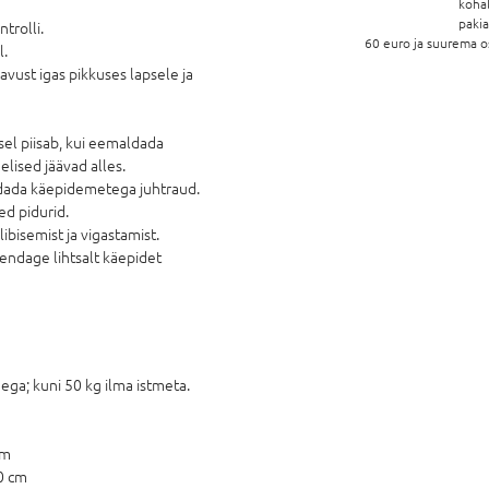
koha
paki
trolli.
60 euro ja suurema o
l.
vust igas pikkuses lapsele ja
sel piisab, kui eemaldada
lised jäävad alles.
ldada käepidemetega juhtraud.
ed pidurid.
libisemist ja vigastamist.
endage lihtsalt käepidet
ega; kuni 50 kg ilma istmeta.
cm
30 cm