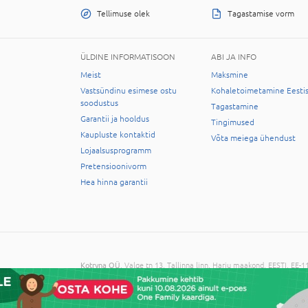
Tellimuse olek
Tagastamise vorm
ÜLDINE INFORMATISOON
ABI JA INFO
Meist
Maksmine
Vastsündinu esimese ostu
Kohaletoimetamine Eesti
soodustus
Tagastamine
Garantii ja hooldus
Tingimused
Kaupluste kontaktid
Võta meiega ühendust
Lojaalsusprogramm
Pretensioonivorm
Hea hinna garantii
Kotryna OÜ
, Valge tn 13, Tallinna linn, Harju maakond, EESTI, EE
© 2026 Kõik õigused on reserveeritud. Informatsiooni kopeerimine 