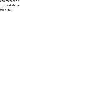
letoimetamine
automaatidesse
stu puhul.