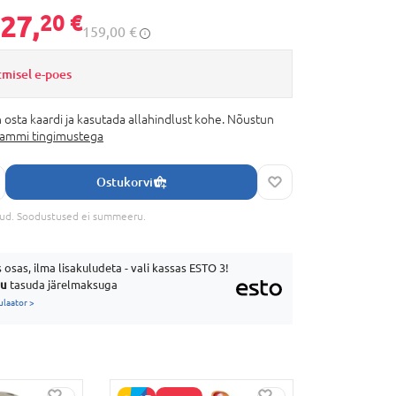
27,
20 €
159,00 €
tmisel e-poes
 osta kaardi ja kasutada allahindlust kohe. Nõustun
rammi tingimustega
Ostukorvi
tud. Soodustused ei summeeru.
 osas, ilma lisakuludeta - vali kassas ESTO 3!
uu
tasuda järelmaksuga
ulaator >