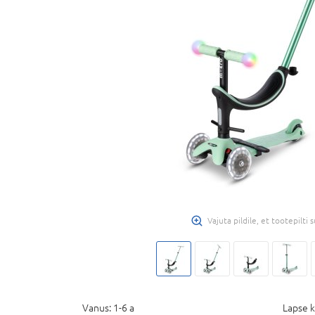
Vajuta pildile, et tootepilti
Vanus:
1-6 a
Lapse k