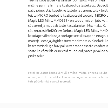
Teeme koos lapse kasvamise rõõmsaks! Meil on hea mee
milline parima hinna ja kvaliteediga lastekaup.
Babycit
palju põnevat ja kasulikku lastele ja vanematele - leiate
leiate
MICRO
tuntud ja kvaliteetseid tooteid.
MICRO t
Magic LED Mint, MMD357
- on toode, mis on juba va
südamed ja muudab laste kasvatamise lihtsamaks. Kui 
tõukeratas Mini2Grow Deluxe Magic LED Mint, MM
kasutage võimalust ja soetage see siit super hinnaga. 
materjalidest ja järgides turvameetmeteid. Kindlasti ka
kasvatamisel! Iga huvipakkuvat toodet saate vaadata m
saate ka võrrelda erinevaid mudeleid, värve ja valida se
pisikesele!
Fotol kujutatud kauba värv võib mõnel määral erineda. Kauba 
üldine, seetõttu võidakse kauba mõningaid omadusi mitte ma
teie pöördumist e-posti aadressil