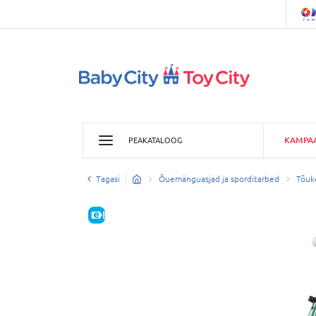
KAMPA
PEAKATALOOG
Tagasi
Õuemänguasjad ja sporditarbed
Tõuke
E-HIND