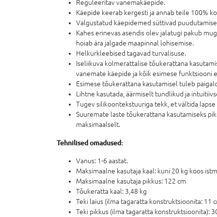
Reguleeritav vanemakäepide.
Käepide keerab kergesti ja annab teile 100% kon
Valgustatud käepidemed süttivad puudutamise
Kahes erinevas asendis olev jalatugi pakub muga
hoiab ära jalgade maapinnal lohisemise.
Helkurkleebised tagavad turvalisuse.
Iseliikuva kolmerattalise tõukerattana kasutami
vanemate käepide ja kõik esimese funktsiooni ee
Esimese tõukerattana kasutamisel tuleb paiga
Lihtne kasutada, äärmiselt tundlikud ja intuitiivs
Tugev silikoontekstuuriga tekk, et vältida lapse 
Suuremate laste tõukerattana kasutamiseks pik
maksimaalselt.
Tehnilised omadused:
Vanus: 1-6 aastat.
Maksimaalne kasutaja kaal: kuni 20 kg koos istm
Maksimaalne kasutaja pikkus: 122 cm
Tõukeratta kaal: 3,48 kg
Teki laius (ilma tagaratta konstruktsioonita: 11 
Teki pikkus (ilma tagaratta konstruktsioonita): 