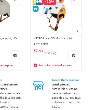
-20%
E-HIND
HEA HIN
IS
E-HIND
ige sand, LO-
MICRO kiiver 3D Monsters, M,
GLOBBER kiiv
AC2118BX
XS/S ( 48-53c
102
52,
31,
79 €
59 €
65,99 €
39,49 
30p. parim hin
sel e-poes
Lisatoote ostmisel e-poes
ta
Tasuta Kättesaamine
etoimetamine
samal päeval.
etised
Kiire järeletulemine
etatakse kohale
meie ja partnerite
ööpäeva jooksul
poodides, kui tellimus
st makse
esitatakse enne kella
tamist. Tasuta
12:00.