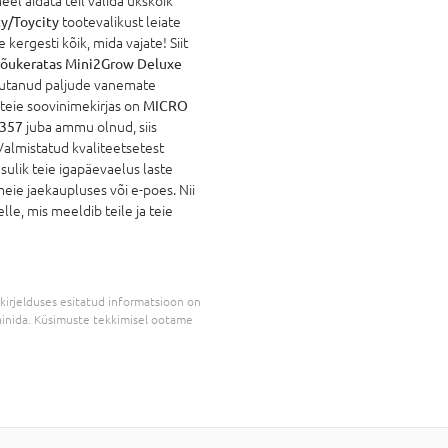
l aidata teil valida ükskõik
y/Toycity
tootevalikust leiate
 kergesti kõik, mida vajate! Siit
õukeratas Mini2Grow Deluxe
llutanud paljude vanemate
teie soovinimekirjas on
MICRO
D357
juba ammu olnud, siis
Valmistatud kvaliteetsetest
sulik teie igapäevaelus laste
eie jaekaupluses või e-poes. Nii
lle, mis meeldib teile ja teie
kirjelduses esitatud informatsioon on
inida. Küsimuste tekkimisel ootame