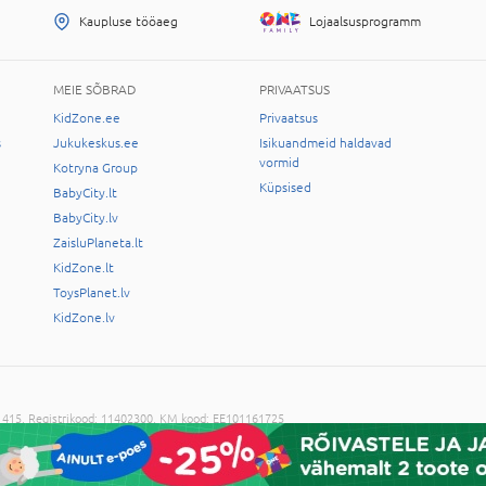
Kaupluse tööaeg
Lojaalsusprogramm
MEIE SÕBRAD
PRIVAATSUS
KidZone.ee
Privaatsus
s
Jukukeskus.ee
Isikuandmeid haldavad
vormid
Kotryna Group
Küpsised
BabyCity.lt
BabyCity.lv
ZaisluPlaneta.lt
KidZone.lt
ToysPlanet.lv
KidZone.lv
-11415, Registrikood: 11402300, KM kood: EE101161725
ilma administratsiooni nõusolekuta on keelatud