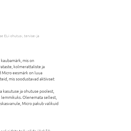
 EL-i ohutus-, tervise- ja
i kaubamärk, mis on
ataste, kolmerattaliste ja
ud Micro eesmärk on luua
teid, mis soodustavad aktiivset
sa kasutuse ja ohutuse poolest,
e lemmikuks. Olenemata sellest,
äiskasvanule, Micro pakub valikuid