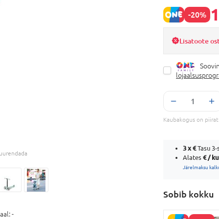
1
-20%
Lisatoote os
Soovin
lojaalsusprog
Kaubakogus on piira
3 x
€
Tasu 3-s
 suurendada
€ / k
Alates
Järelmaksu kalk
Sobib kokku
aal:
-