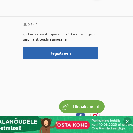
UUDISKIRI
Iga kuu on meil eripakkumisi! Ühine meiega ja
saad neist teada esimesena!
Registreeri
Hinnake meid
X