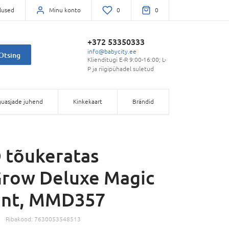
lused
Minu konto
0
0
+372 53350333
info@babycity.ee
Otsing
Klienditugi E-R 9:00-16:00; L-
P ja riigipühadel suletud
uasjade juhend
Kinkekaart
Brändid
 tõukeratas
row Deluxe Magic
int, MMD357
Ribakood:
7630053548513