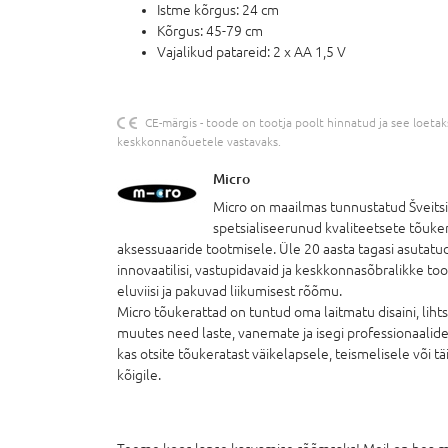
Istme kõrgus: 24 cm
Kõrgus: 45-79 cm
Vajalikud patareid: 2 x AA 1,5 V
CE-märgis - toode on tootja poolt hinnatud ja see loetakse
keskkonnanõuetele vastavaks.
Micro
Micro on maailmas tunnustatud Šveits
spetsialiseerunud kvaliteetsete tõuker
aksessuaaride tootmisele. Üle 20 aasta tagasi asutat
innovaatilisi, vastupidavaid ja keskkonnasõbralikke too
eluviisi ja pakuvad liikumisest rõõmu.
Micro tõukerattad on tuntud oma laitmatu disaini, liht
muutes need laste, vanemate ja isegi professionaalid
kas otsite tõukeratast väikelapsele, teismelisele või t
kõigile.