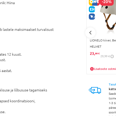
-20%
-20%
riik:
Hiina
E-HIND
E-HIND
AINULT VEEB
lastele maksimaalset turvalisust
ights,
SEVEN POLSKA põlve- ja
LIONELO kiiver, Be
ne, 506-
küünarnukikaitsmed Princess,
HELMET
59173
17,
23,
59 €
99 €
ates 12 kuust.
21,99 €
29,99 €
ust.
-poes
Lisatoote ostmisel e-poes
Lisatoote ostmi
 aastat.
Tasu
kätt
lisuse ja lõbususe tagamiseks
Saad
toim
apsed koordinatsiooni,
1-3 t
pära
use.
soori